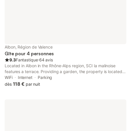
Albon, Région de Valence
Gîte pour 4 personnes
9.3
Fantastique
⋅
64 avis
Located in Albon in the Rhône-Alps region, SCI la malinoise
features a terrace. Providing a garden, the property is located
within 40 km of Vienne Roman Theater. Free WiFi is available
WiFi
Internet
Parking
throughout the property and Vienne Train Station is 39 km
118 €
dès
par nuit
away.