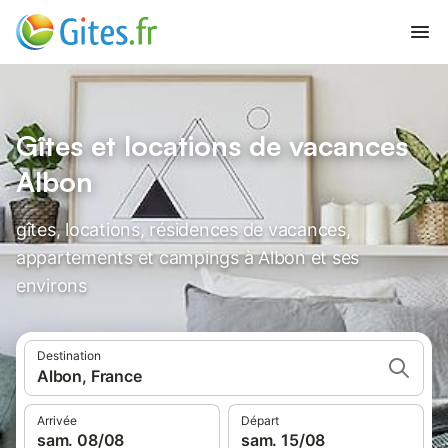
Gîtes et locations de vacances
Albon
gîtes, locations, résidences de vacances,
appartements et campings à Albon et ses
environs
Destination
Albon, France
Arrivée
Départ
sam. 08/08
sam. 15/08