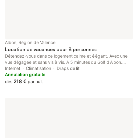
Albon, Région de Valence
Location de vacances pour 8 personnes
Détendez-vous dans ce logement calme et élégant. Avec une
vue dégagée et sans vis à vis. A 5 minutes du Golf d'Albon.
Dans la Drome, à la croisée de l'Ardèche, du Pilât et de l'Isère.
Internet
Climatisation
Draps de lit
Proche des sentiers de randonnées et secteur VTT. Au pied de
Annulation gratuite
la tour d'Albon, Gîte dans une maison ancienne totalement
218 €
dès
par nuit
rénovée. Au rez-de-chaussée : une grande pièce à vivre avec
cuisine intégrée, salon et salle à manger. Une chambre avec un
grand lit. A l'étage deux chambres climatisées dont une
chambre double équipée d'une salle de bain ouverte et une
chambre avec un grand lit. La maison est équipée d'un garage
double et également d'un parking pouvant accueillir deux
véhicules.