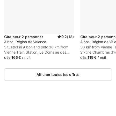
Gîte pour 2 personnes
9.2
(
18
)
Gîte pour 2 personn
Albon, Région de Valence
Albon, Région de Val
Situated in Albon and only 38 km from
36 km from Vienne Tr
Vienne Train Station, Le Domaine des
Sixtine Chambres d'Hô
Buis features accommodation with pool
dès
166 €
/
nuit
renovated property s
dès
119 €
/
nuit
views, free WiFi and free private parking.
features air-conditio
WiFi and private par
has a heated pool an
Afficher toutes les offres
Connectez-vous et économisez
Se connecter
jusqu'à 10% sur nos logements.