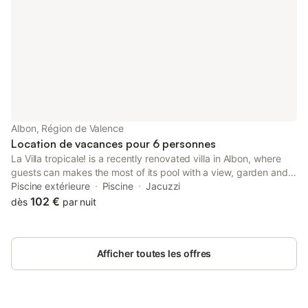
Albon, Région de Valence
Location de vacances pour 6 personnes
La Villa tropicale! is a recently renovated villa in Albon, where
guests can makes the most of its pool with a view, garden and
barbecue facilities. Built in 1980, the property includes hot tub
Piscine extérieure
Piscine
Jacuzzi
and spa facilities.
102 €
dès
par nuit
Afficher toutes les offres