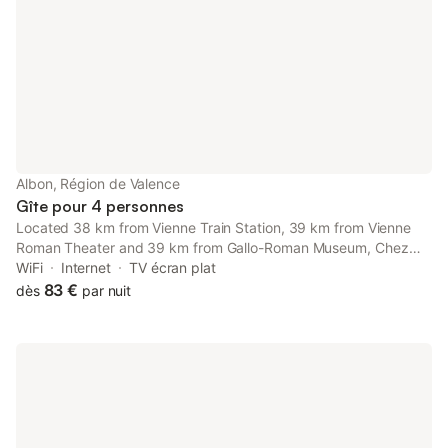
Albon, Région de Valence
Gîte pour 4 personnes
Located 38 km from Vienne Train Station, 39 km from Vienne
Roman Theater and 39 km from Gallo-Roman Museum, Chez
Nadège et Bruno provides accommodation set in Albon. The
WiFi
Internet
TV écran plat
property features garden views.
83 €
dès
par nuit