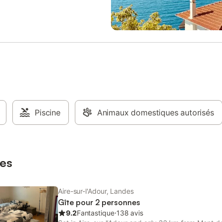
un pique nique ou pour pêcher !
cuisine fonctionnelle où vous pou
'Aire Sur Adour, tous les
préparer de délicieux repas. Vous
s et services sont accessibles
trouverez également une radio et
es minutes. Cette maison de ville
lecteur CD pour agrémenter vos
ucoup de cachet, est lovée sur
de convivialité. Chambres et Sall
es de l'Adour et est aménagée en
bains : - 1 chambre avec lit doubl
aussée et étage, Elle vous
de bain attenante (baignoire & toil
séjour-salon spacieux, avec murs
1 chambre avec 2 lits simples. - 1 
s de l'Adour, équipé d'une
séparées. Lieux d'intérêts aux ale
n - Cuisine équipée avec micro-
Située à Aire-sur-l'Adour, la maiso
ve-linge, lave vaisselle, frigo-
proche de la belle Cathédrale Sai
artie congélateur., 4 feux gaz et
Piscine
Animaux domestiques autorisés
Marie, parfaite pour les amateurs
vitrée donnant sur terrasse - 4
d'histoire. Vous trouverez égale
 dont 1 en rez de chaussée et 3
splendides sentiers de randonné
(3 lits 140 et 2 lits 90), - 2 salles
proximité, ainsi que des pistes c
salle de bains et 2 wc don
pour explorer le paysage en
es
Aire-sur-l'Adour, Landes
Gîte pour 2 personnes
9.2
Fantastique
⋅
138 avis