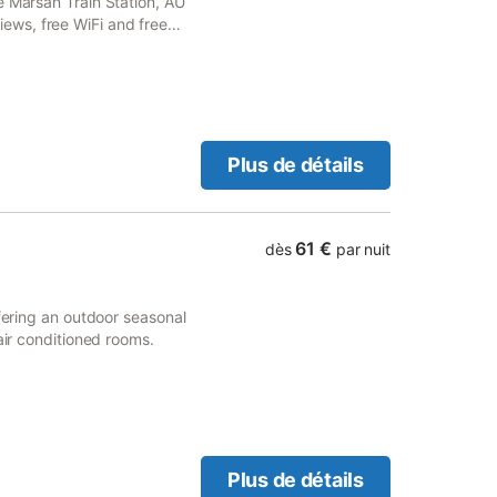
e Marsan Train Station, AU
ws, free WiFi and free
Plus de détails
61 €
dès
par nuit
ffering an outdoor seasonal
air conditioned rooms.
Plus de détails