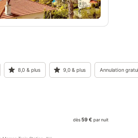
rrez
 y
 un
 moments
es de
e et salle
ettes). -
toilettes
ntours :
n est
nte-
8,0
& plus
9,0
& plus
Annulation gratu
ment de
e à
yclables
59 €
dès
par nuit