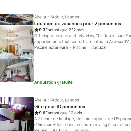
Aire-sur-l'Adour, Landes
Location de vacances pour 2 personnes
9.3
Fantastique
⋅
222 avis
Offering a terrace and city view, "Le Jardin sur l'
appartements tout confort is located in Aire-sur-l
Marsan Train Station and 11 km from The Tursan Go
Piscine extérieure
Piscine
Jacuzzi
Annulation gratuite
Aire-sur-l'Adour, Landes
Gîte pour 10 personnes
9.6
Fantastique
⋅
10 avis
A 1 heure de la plage, des montagnes, de l Espagne,
d'Aire sur Adour dans un cadre privilégié au milieu 
et de prairies les gites se trouvent à 2km de la vil
Piscine
Parking
Terrasse