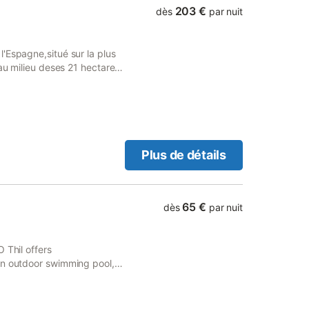
203 €
dès
par nuit
'Espagne,situé sur la plus
 au milieu deses 21 hectares
a ville aves ses magasins ses
acceder à piedsà travers
 TIVOLI accepte les animaux
tir pour de longues
t se detendre autour de la
Plus de détails
65 €
dès
par nuit
 Thil offers
an outdoor swimming pool, a