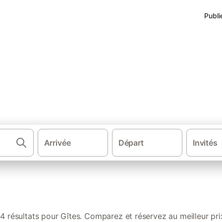
Publi
 de vacances à Aire-sur-l'Adou
Arrivée
Départ
Invités
·
·
·
·
Sud de la France
Sud Ouest de France
Nouvelle-Aquitaine
Aqu
4 résultats pour Gîtes. Comparez et réservez au meilleur pri