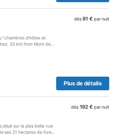
91 €
dès
par nuit
Eau "chambres d'hôtes et
ʼAdour, 32 km from Mont de
lf Eugenie's Greens.
Plus de détails
192 €
dès
par nuit
situé sur la plus belle vue
de ses 21 hectares de foret
le avec ses magasins ses