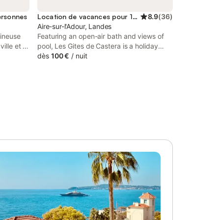
ersonnes
Location de vacances pour 10 personnes
8.9
(
36
)
Aire-sur-l'Adour, Landes
mineuse
Featuring an open-air bath and views of
ille et le
pool, Les Gites de Castera is a holiday
acieuses
home situated in a historic building in Aire-
dès
100 €
/
nuit
éale
sur-lʼAdour, 34 km from Mont de Marsan
 - Entrée
Train Station.
ardin et
ment à
dispose
z vous
 jardin.
ort, et
 profiter
 places de
sponibles
 espaces
 sont
légant,
i qu'une