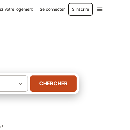
ez votre logement
Se connecter
S'inscrire
r
CHERCHER
·
·
itaine
Landes
Gîtes à Aire-sur-l'Adour
x!