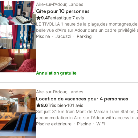
Aire-sur-l'Adour, Landes
Gîte pour 10 personnes
9.4
Fantastique
⋅
7 avis
LE TIVOLI.A 1 heure de la plage,des montagnes,de l
belle vue d'Aire sur Adour dans un cadre privilégié
de foret et de prairiesle gite se trouve à 2 km de l
Piscine
Jacuzzi
Parking
monuments historiques classésque vous pouvez y 
son bois et contempler peut étre les chevreuils.Le
et aussi aux possesseurs de chevaux ideal pour par
ballades.Toute votre petite famille ou amis pourron
piscine chauffée ou de salon d'été.
Annulation gratuite
Aire-sur-l'Adour, Landes
Location de vacances pour 4 personnes
8.6
Très bien
⋅
101 avis
Set just 31 km from Mont de Marsan Train Station, O
accommodation in Aire-sur-lʼAdour with access to 
shared lounge, as well as full-day security.
Piscine extérieure
Piscine
WiFi