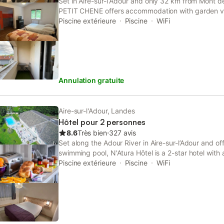
Set in Aire-sur-lʼAdour and only 32 km from Mont d
PETIT CHENE offers accommodation with garden vie
private parking.
Piscine extérieure
Piscine
WiFi
Annulation gratuite
Aire-sur-l'Adour, Landes
Hôtel pour 2 personnes
8.6
Très bien
⋅
327 avis
Set along the Adour River in Aire-sur-l’Adour and o
swimming pool, N'Atura Hôtel is a 2-star hotel with 
Piscine extérieure
Piscine
WiFi