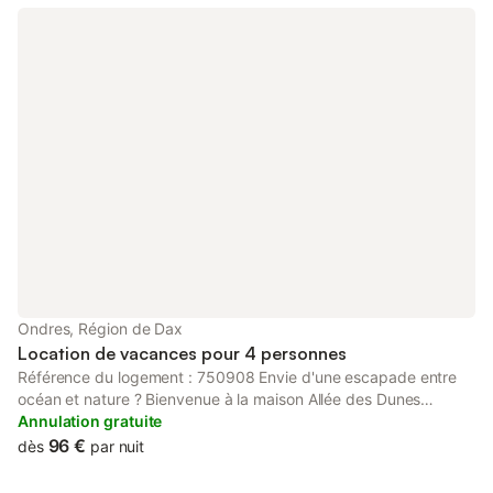
Terrasse. Meubles de terrasse, barbecue. A disposition: sèche-
cheveux. Place de parking près de la maison. Veuillez noter:
détecteur de fumée. Annonce d'un particulier (art 155, IV du
CGI).
Ondres, Région de Dax
Location de vacances pour 4 personnes
Référence du logement : 750908 Envie d'une escapade entre
océan et nature ? Bienvenue à la maison Allée des Dunes
N°M16, un agréable cocon de 45 m² situé à Ondres, idéal pour
Annulation gratuite
accueillir jusqu'à 4 personnes. Que vous soyez en famille, entre
96 €
dès
par nuit
amis ou en duo avec des enfants, cette charmante maison vous
promet des vacances placées sous le signe de la détente. Entre