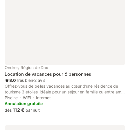
Ondres, Région de Dax
Location de vacances pour 6 personnes
8.0
Très bien
⋅
2 avis
Offrez-vous de belles vacances au cœur d’une résidence de
tourisme 3 étoiles, idéale pour un séjour en famille ou entre amis
sur la côte landaise ! Cet petite maison individuelle de 50m²
Piscine
WiFi
Internet
peut accueillir jusqu’à 6 personnes et bénéficie d’un cadre
Annulation gratuite
convivial avec de nombreuses activités à disposition. Elle
112 €
dès
par nuit
dispose de 3 chambres confortables : Une équipée d'un lit
double (140 cm), et les deux autres de lits simples dont 2
superposés (90 cm). Une cuisine ouverte équipée avec lave-