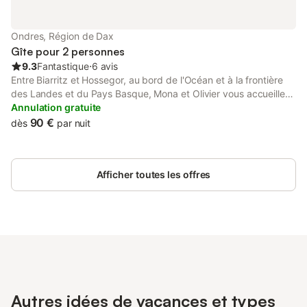
vos déplacements. Cette maison allie confort moderne et
emplacement privilégié pour un séjour relaxant sur la côte. Le
ménage de fin de séjour est inclus dans le prix de la réservation.
Ondres, Région de Dax
A régler avant votre arrivée : taxe de
Gîte pour 2 personnes
9.3
Fantastique
⋅
6 avis
Entre Biarritz et Hossegor, au bord de l'Océan et à la frontière
des Landes et du Pays Basque, Mona et Olivier vous accueillent
dans ce charmant studio adossé à la maison. Le studio contient
Annulation gratuite
un 1 lit double et un couchage en mezzanine, 1 cuisine équipée
90 €
dès
par nuit
avec un coin pour manger, 1 coin bureau, 1 salle d'eau et une
terrasse plein ouest équipée pour profiter du soleil ! A
disposition : 1 lit parapluie (pour bébé et jeune enfant)
Afficher toutes les offres
Autres idées de vacances et types