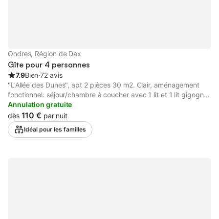
Ondres, Région de Dax
Gîte pour 4 personnes
7.9
Bien
⋅
72 avis
"L'Allée des Dunes", apt 2 pièces 30 m2. Clair, aménagement
fonctionnel: séjour/chambre à coucher avec 1 lit et 1 lit gigogne
(2 x 80 cm), table pour les repas et TV. Sortie sur le balcon. 1
Annulation gratuite
chambre avec 1 grand-lit. Coin cuisine (4 plaques de cuisson,
110 €
dès
par nuit
lave-vaisselle, grille-pain, micro-ondes, cafetière électrique).
Idéal pour les familles
Salle de bains, WC séparé. Chauffage électrique. Balcon ou
terrasse. Meubles de terrasse, mobilier de balcon. A disposition:
Internet (Connexion WIFI). Veuillez noter: logement non-fumeur.
Maximum 1 animal/ chien autorisé. Détecteur de fumée.