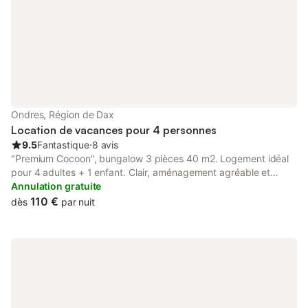
Ondres, Région de Dax
Location de vacances pour 4 personnes
9.5
Fantastique
⋅
8 avis
"Premium Cocoon", bungalow 3 pièces 40 m2. Logement idéal
pour 4 adultes + 1 enfant. Clair, aménagement agréable et
plaisant: séjour/salle à manger avec table pour les repas et TV
Annulation gratuite
(écran plat). Sortie sur la terrasse. 1 chambre avec 1 grand-lit
110 €
dès
par nuit
(160 cm, longueur 200 cm), douche/WC. Sortie sur la terrasse. 1
chambre avec 2 lits (80 cm, longueur 190 cm), 1 lit gigogne (1
pers.). Petite cuisine ouverte (lave-vaisselle, 4 plaques
vitrocéramiques, grille-pain, bouilloire électrique, micro-ondes,
congélateur, cafetière électrique). Douche, WC séparé.
Chauffage électrique, air-conditionné. Terrasse 15 m2
partiellement couverte. Meubles de terrasse, barbecue