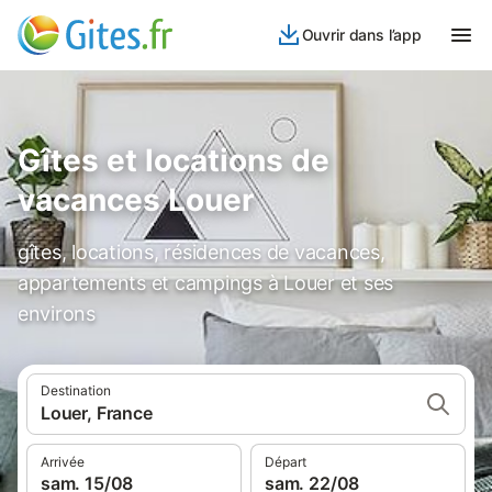
Ouvrir dans l’app
Gîtes et locations de
vacances Louer
gîtes, locations, résidences de vacances,
appartements et campings à Louer et ses
environs
Destination
Louer, France
Arrivée
Départ
sam. 15/08
sam. 22/08