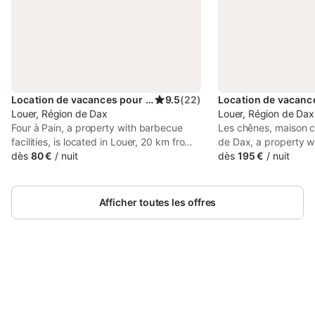
Location de vacances pour 6 personnes
9.5
(
22
)
Louer, Région de Dax
Louer, Région de Dax
Four à Pain, a property with barbecue
Les chênes, maison c
facilities, is located in Louer, 20 km from
de Dax, a property wi
Sainte-Marie Cathedral, 26 km from
dès
80 €
/
nuit
situated in Louer, 22
dès
195 €
/
nuit
Gaujacq Castle, as well as 48 km from
Marie Cathedral, 23
Natural Reserve of the Courant d'Huchet.
Castle, as well as 49
Reserve of the Coura
Afficher toutes les offres
Connectez-vous et économisez
Se connecter
jusqu'à 10% sur nos logements.