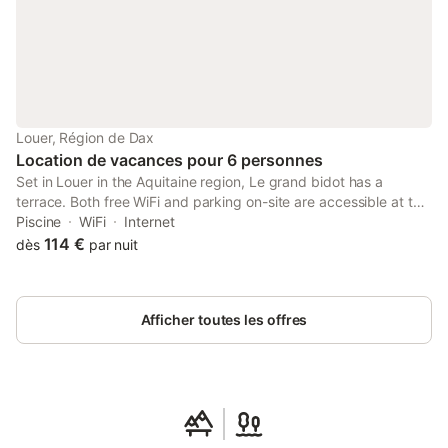
Louer, Région de Dax
Location de vacances pour 6 personnes
Set in Louer in the Aquitaine region, Le grand bidot has a
terrace. Both free WiFi and parking on-site are accessible at the
holiday home free of charge. Sainte-Marie Cathedral is 20 km
Piscine
WiFi
Internet
from the holiday home and Gaujacq Castle is 23 km away.
114 €
dès
par nuit
Afficher toutes les offres