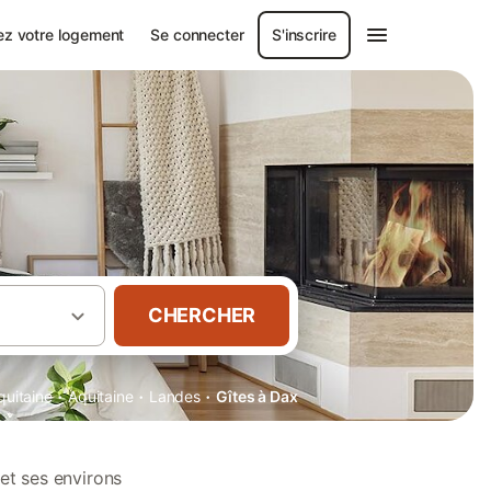
ez votre logement
Se connecter
S'inscrire
CHERCHER
·
·
·
quitaine
Aquitaine
Landes
Gîtes à Dax
et ses environs