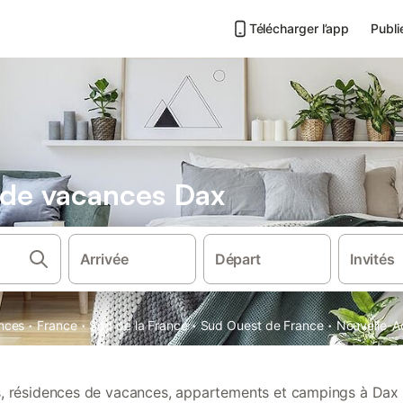
Télécharger l’app
Publi
s de vacances Dax
Arrivée
Départ
Invités
·
·
·
·
ances
France
Sud de la France
Sud Ouest de France
Nouvelle-A
ns, résidences de vacances, appartements et campings à Dax 