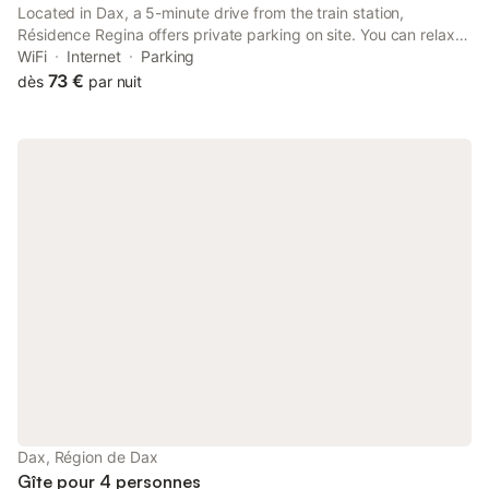
Located in Dax, a 5-minute drive from the train station,
Résidence Regina offers private parking on site. You can relax in
the Gran-Hôtel’s bar and restaurant, opposite the Résidence
WiFi
Internet
Parking
Regina.
73 €
dès
par nuit
Dax, Région de Dax
Gîte pour 4 personnes