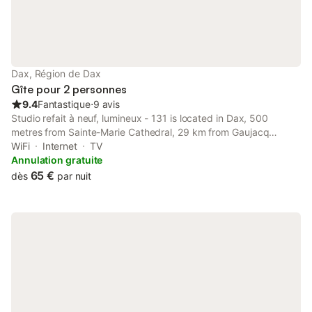
Dax, Région de Dax
Gîte pour 2 personnes
9.4
Fantastique
⋅
9 avis
Studio refait à neuf, lumineux - 131 is located in Dax, 500
metres from Sainte-Marie Cathedral, 29 km from Gaujacq
Castle, as well as 32 km from Natural Reserve of the Courant
WiFi
Internet
TV
d'Huchet. The apartment is 35 km from Seignosse Golf Course.
Annulation gratuite
65 €
dès
par nuit