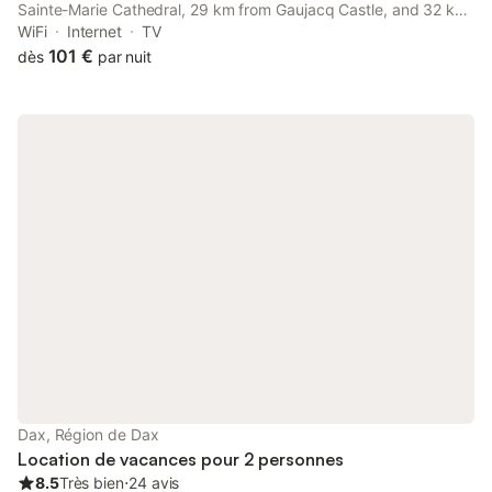
Sainte-Marie Cathedral, 29 km from Gaujacq Castle, and 32 km
from Natural Reserve of the Courant d'Huchet.
WiFi
Internet
TV
101 €
dès
par nuit
Dax, Région de Dax
Location de vacances pour 2 personnes
8.5
Très bien
⋅
24 avis