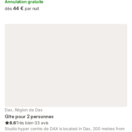
centre.
Annulation gratuite
44 €
dès
par nuit
Dax, Région de Dax
Gîte pour 2 personnes
8.6
Très bien
⋅
33 avis
Studio hyper centre de DAX is located in Dax, 200 metres from