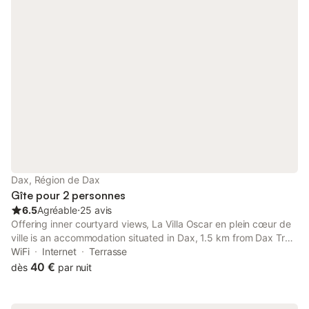
Dax, Région de Dax
Gîte pour 2 personnes
6.5
Agréable
⋅
25 avis
Offering inner courtyard views, La Villa Oscar en plein cœur de
ville is an accommodation situated in Dax, 1.5 km from Dax Train
Station and 400 metres from Sainte-Marie Cathedral.
WiFi
Internet
Terrasse
40 €
dès
par nuit