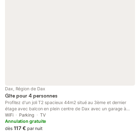
Dax, Région de Dax
Gîte pour 4 personnes
Profitez d'un joli T2 spacieux 44m2 situé au 3ème et dernier
étage avec balcon en plein centre de Dax avec un garage à
côté de la fontaine chaude tout en étant en retrait donc au
WiFi
Parking
TV
calme dans une résidence sécurisée avec ascenseur.
Annulation gratuite
L'appartement se situe dans la plus belle et chic rue piétonne de
117 €
dès
par nuit
Dax, à deux pas de la place de la Fontaine chaude, du Marché
Friand, des Halles. commerces, médecins, restaurants et tous