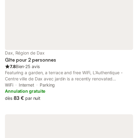
Dax, Région de Dax
Gîte pour 2 personnes
7.8
Bien
⋅
25 avis
Featuring a garden, a terrace and free WiFi, L'Authentique -
Centre ville de Dax avec jardin is a recently renovated
apartment 1.9 km from Dax Train Station and 500 metres from
WiFi
Internet
Parking
Sainte-Marie Cathedral.
Annulation gratuite
83 €
dès
par nuit