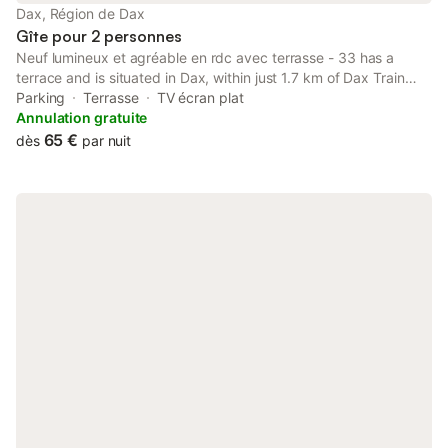
Dax, Région de Dax
Gîte pour 2 personnes
Neuf lumineux et agréable en rdc avec terrasse - 33 has a
terrace and is situated in Dax, within just 1.7 km of Dax Train
Station and 500 metres of Sainte-Marie Cathedral. Guests
Parking
Terrasse
TV écran plat
staying at this apartment have access to a fully equipped
Annulation gratuite
kitchenette.
65 €
dès
par nuit