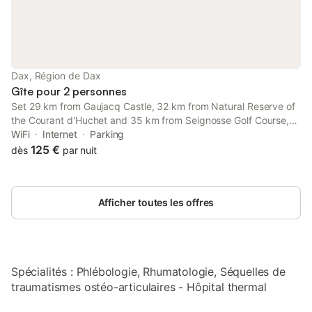
Dax, Région de Dax
Gîte pour 2 personnes
Set 29 km from Gaujacq Castle, 32 km from Natural Reserve of
the Courant d'Huchet and 35 km from Seignosse Golf Course,
Studio avec vue sur la ville terrasse amenagee et wifi a Dax
WiFi
Internet
Parking
provides accommodation located in Dax.
125 €
dès
par nuit
Afficher toutes les offres
Spécialités : Phlébologie, Rhumatologie, Séquelles de
traumatismes ostéo-articulaires - Hôpital thermal