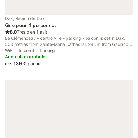
Dax, Région de Dax
Gîte pour 4 personnes
8.0
Très bien
⋅
1 avis
Le Clémenceau - centre ville - parking - balcon is set in Dax,
500 metres from Sainte-Marie Cathedral, 29 km from Gaujacq
Castle, and 32 km from Natural Reserve of the Courant
WiFi
Internet
Parking
d'Huchet.
Annulation gratuite
139 €
dès
par nuit