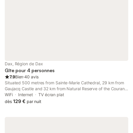
Dax, Région de Dax
Gîte pour 4 personnes
7.9
Bien
⋅
40 avis
Situated 500 metres from Sainte-Marie Cathedral, 29 km from
Gaujacq Castle and 32 km from Natural Reserve of the Courant
d'Huchet, L'Évasion - Un cocon à deux pas des thermes de Dax
WiFi
Internet
TV écran plat
features accommodation located in Dax.
129 €
dès
par nuit