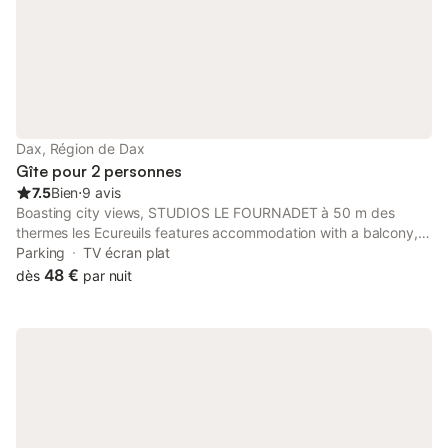
Dax, Région de Dax
Gîte pour 2 personnes
7.5
Bien
⋅
9 avis
Boasting city views, STUDIOS LE FOURNADET à 50 m des
thermes les Ecureuils features accommodation with a balcony,
around 1.7 km from Dax Train Station.
Parking
TV écran plat
48 €
dès
par nuit