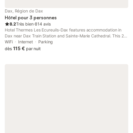
Dax, Région de Dax
Hôtel pour 3 personnes
8.2
Très bien
⋅
814 avis
Hotel Thermes Les Ecureuils-Dax features accommodation in
Dax near Dax Train Station and Sainte-Marie Cathedral. This 2-
star hotel offers room service, a 24-hour front desk and free
WiFi
Internet
Parking
WiFi. Seignosse Golf Course is 35 km from the hotel.
115 €
dès
par nuit