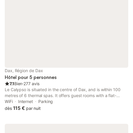
Dax, Région de Dax
Hôtel pour 5 personnes
7.1
Bien
⋅
277 avis
Le Calypso is situated in the centre of Dax, and is within 100
metres of 6 thermal spas. It offers guest rooms with a flat-
screen TV and satellite channels. Free Wi-Fi is provided in some
WiFi
Internet
Parking
hotel rooms on request.
115 €
dès
par nuit