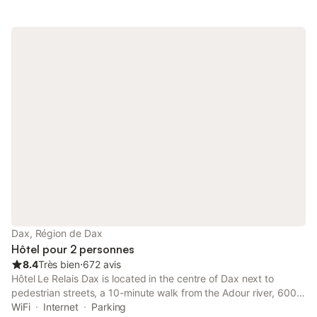
Dax, Région de Dax
Hôtel pour 2 personnes
8.4
Très bien
⋅
672 avis
Hôtel Le Relais Dax is located in the centre of Dax next to
pedestrian streets, a 10-minute walk from the Adour river, 600
metres from the Arena and few steps from the thermal baths
WiFi
Internet
Parking