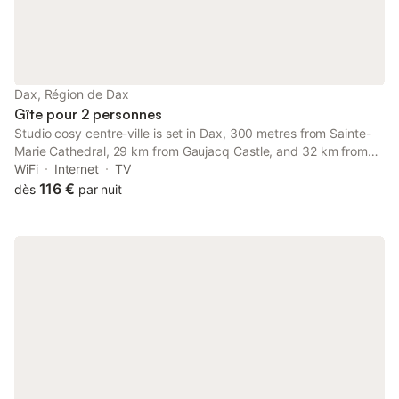
du Grand Hôtel se trouvent à 300 m. Pour les activités de plein
air, un lac et la Maison de La Barthe sont situés à 2 km. Les
transports en commun et la gare sont accessibles à moins de
1,5 km, et un supermarché se trouve à 700 m.
Dax, Région de Dax
Gîte pour 2 personnes
Studio cosy centre-ville is set in Dax, 300 metres from Sainte-
Marie Cathedral, 29 km from Gaujacq Castle, and 32 km from
Natural Reserve of the Courant d'Huchet. This apartment is 35
WiFi
Internet
TV
km from Seignosse Golf Course.
116 €
dès
par nuit