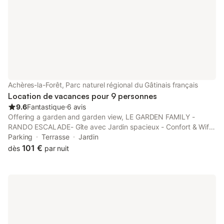
Achères-la-Forêt, Parc naturel régional du Gâtinais français
Location de vacances pour 9 personnes
9.6
Fantastique
⋅
6 avis
Offering a garden and garden view, LE GARDEN FAMILY -
RANDO ESCALADE- Gîte avec Jardin spacieux - Confort & Wifi -
Parking privé - Golf et château à 15 minutes is set in Achères-la-
Parking
Terrasse
Jardin
Forêt, 16 km from Château de Fontainebleau and 12 km from...
101 €
dès
par nuit