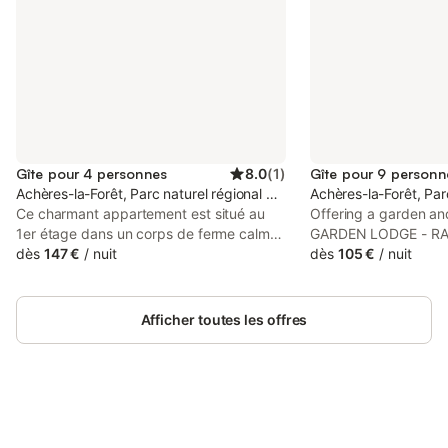
Gîte pour 4 personnes
8.0
(
1
)
Gîte pour 9 personn
Achères-la-Forêt, Parc naturel régional du Gâtinais français
Achères-la-Forêt, Parc
Ce charmant appartement est situé au
Offering a garden an
1er étage dans un corps de ferme calme
GARDEN LODGE - R
et agréable. Situé en lisière de forêt de
dès
147 €
/
nuit
Séminaires - Séjour en
dès
105 €
/
nuit
Fontainebleau, cette demeure, paisible et
Parking - Wifi! OFFR
joliment décorée, vous offre un cadre
located in Achères-la
propice à la rêverie et à la détente, à la
Château de Fontaine
Afficher toutes les offres
musique aussi, car il est est équipé d'un
from Fontainebleau Go
piano numérique. Tout le confort est mis
à votre disposition pour un séjour sans
soucis. L'environnement : Les sportifs
seront comblés, les amoureux des arts
pourront découvrir l'école des peintres de
Connectez-vous et économisez
Se connecter