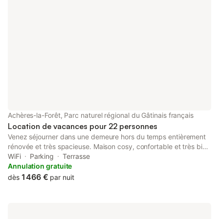
Achères-la-Forêt, Parc naturel régional du Gâtinais français
Location de vacances pour 22 personnes
Venez séjourner dans une demeure hors du temps entièrement
rénovée et très spacieuse. Maison cosy, confortable et très bien
équipée, idéale pour un séjour en famille ou entre amis à 13 min
WiFi
Parking
Terrasse
du château de Fontainebleau. La demeure offre tout le confort
Annulation gratuite
avec de beaux espaces communs : une grande pièce de vie de
1 466 €
dès
par nuit
70m2 avec une cuisine, de grandes tables pour des repas
ensemble, un baby foot. Une vaste cuisine attenante de 47m2
avec baies vitrées donne sur cour et jardin. Vous trouverez
différents dans différentes ambiances : salon vert avec jeux de