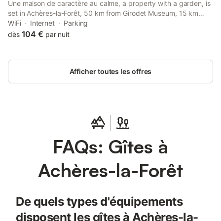
Une maison de caractère au calme, a property with a garden, is
set in Achères-la-Forêt, 50 km from Girodet Museum, 15 km
from Château de Fontainebleau, as well as 50 km from Lake of
WiFi
Internet
Parking
Closiers.
104 €
dès
par nuit
Afficher toutes les offres
FAQs: Gîtes à
Achères-la-Forêt
De quels types d'équipements
disposent les gîtes à Achères-la-