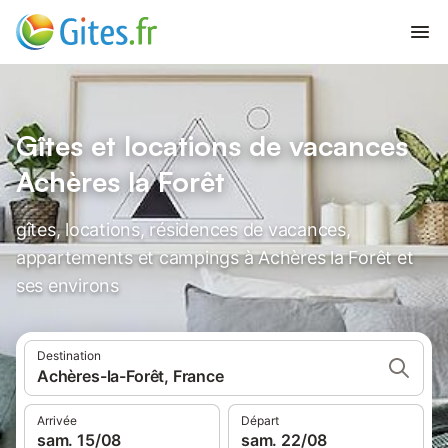
Gîtes et locations de vacances
Achères la Forêt
gîtes, locations, résidences de vacances,
appartements et campings à Achères la Forêt et
ses environs
Destination
Achères-la-Forêt, France
Arrivée
Départ
sam. 15/08
sam. 22/08