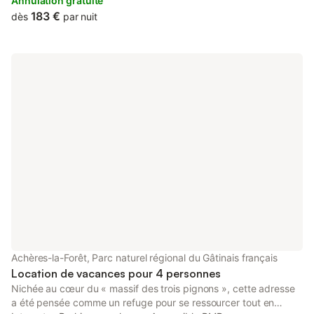
Château de Fontainebleau, 11 km from Fontainebleau Golf Club,
Annulation gratuite
as...
183 €
dès
par nuit
Achères-la-Forêt, Parc naturel régional du Gâtinais français
Location de vacances pour 4 personnes
Nichée au cœur du « massif des trois pignons », cette adresse
a été pensée comme un refuge pour se ressourcer tout en