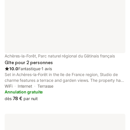
Achères-la-Forêt, Parc naturel régional du Gâtinais français
Gîte pour 2 personnes
10.0
Fantastique
⋅
1 avis
Set in Achères-la-Forêt in the Ile de France region, Studio de
charme features a terrace and garden views. The property has
inner courtyard views and is 50 km from Girodet Museum and
WiFi
Internet
Terrasse
14 km from Château de Fontainebleau.
Annulation gratuite
78 €
dès
par nuit