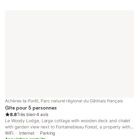
Achères-la-Forêt, Parc naturel régional du Gâtinais français
Gîte pour 5 personnes
8.8
Très bien
⋅
4 avis
Le Woody Lodge, Large cottage with wooden deck and chalet
with garden view next to Fontainebleau Forest, a property with
barbecue facilities, is situated in Achères-la-Forêt, 14 km from
WiFi
Internet
Parking