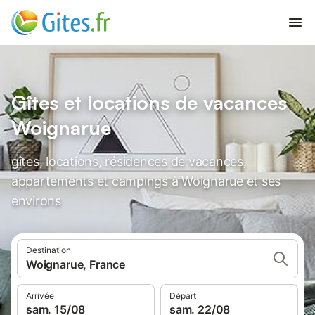
Gîtes et locations de vacances
Woignarue
gîtes, locations, résidences de vacances,
appartements et campings à Woignarue et ses
environs
Destination
Woignarue, France
Arrivée
Départ
sam. 15/08
sam. 22/08