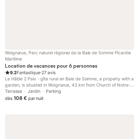
Woignarue, Parc naturel régional de la Baie de Somme Picardie
Maritime
Location de vacances pour 6 personnes
9.2
Fantastique
⋅
27 avis
Le Hâble 2 Paix - gîte rural en Baie de Somme, a property with a
garden, is situated in Woignarue, 43 km from Church of Notre-
Dame de Bonsecours, 45 km from Chateau Musee de Dieppe,
Terrasse
Jardin
Parking
as well as 46 km from Dieppe Port.
108 €
dès
par nuit