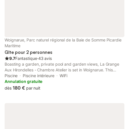
Woignarue, Parc naturel régional de la Baie de Somme Picardie
Maritime
Gîte pour 2 personnes
9.7
Fantastique
⋅
43 avis
Boasting a garden, private pool and garden views, La Grange
Aux Hirondelles - Chambre Atelier is set in Woignarue. This
property offers access to a terrace, a pool table, free private
Piscine
Piscine intérieure
WiFi
parking and free WiFi.
Annulation gratuite
180 €
dès
par nuit