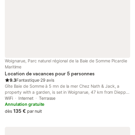
Woignarue, Parc naturel régional de la Baie de Somme Picardie
Maritime
Location de vacances pour 5 personnes
9.3
Fantastique
⋅
29 avis
Gîte Baie de Somme à 5 mn de la mer Chez Nath & Jack, a
property with a garden, is set in Woignarue, 47 km from Dieppe
Casino, 43 km from Church of Notre-Dame de Bonsecours, as
WiFi
Internet
Terrasse
well as 46 km from Dieppe Port.
Annulation gratuite
135 €
dès
par nuit