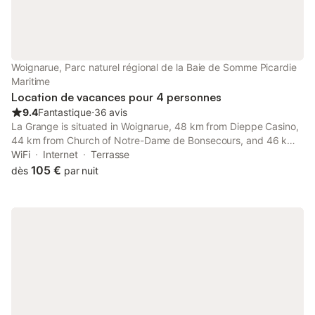
Woignarue, Parc naturel régional de la Baie de Somme Picardie
Maritime
Location de vacances pour 4 personnes
9.4
Fantastique
⋅
36 avis
La Grange is situated in Woignarue, 48 km from Dieppe Casino,
44 km from Church of Notre-Dame de Bonsecours, and 46 km
from Dieppe Port. This property offers access to a terrace, free
WiFi
Internet
Terrasse
private parking and free WiFi.
105 €
dès
par nuit