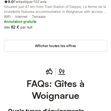
9.0
Fantastique
⋅
102 avis
Situated just 47 km from Train Station of Dieppe, La ferme de la
brutellette features accommodation in Woignarue with access to
a garden, barbecue facilities, as well as bicycle parking.
WiFi
Internet
Terrasse
Annulation gratuite
82 €
dès
par nuit
Afficher toutes les offres
FAQs: Gîtes à
Woignarue