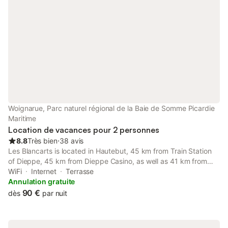
Woignarue, Parc naturel régional de la Baie de Somme Picardie
Maritime
Location de vacances pour 2 personnes
8.8
Très bien
⋅
38 avis
Les Blancarts is located in Hautebut, 45 km from Train Station
of Dieppe, 45 km from Dieppe Casino, as well as 41 km from
Church of Notre-Dame de Bonsecours. The property features
WiFi
Internet
Terrasse
garden and inner courtyard views, and is 2.7 km from Ault
Annulation gratuite
Beach.
90 €
dès
par nuit