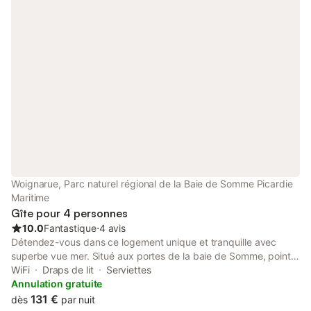
Woignarue, Parc naturel régional de la Baie de Somme Picardie
Maritime
Gîte pour 4 personnes
10.0
Fantastique
⋅
4 avis
Détendez-vous dans ce logement unique et tranquille avec
superbe vue mer. Situé aux portes de la baie de Somme, point
de départ idéal pour découvrir la côte picarde (20 minutes de
WiFi
Draps de lit
Serviettes
Mers Les Bains/ LeTréport , 15 minutes de Saint Valery) Dans
Annulation gratuite
une petite station nature - Plage accessible à pied, idéal pour
131 €
dès
par nuit