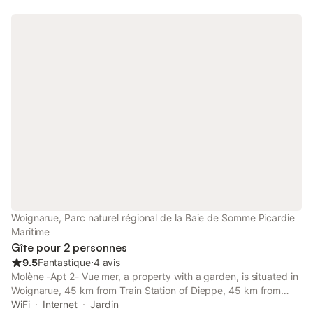
Woignarue, Parc naturel régional de la Baie de Somme Picardie
Maritime
Gîte pour 2 personnes
9.5
Fantastique
⋅
4 avis
Molène -Apt 2- Vue mer, a property with a garden, is situated in
Woignarue, 45 km from Train Station of Dieppe, 45 km from
Dieppe Casino, as well as 41 km from Church of Notre-Dame de
WiFi
Internet
Jardin