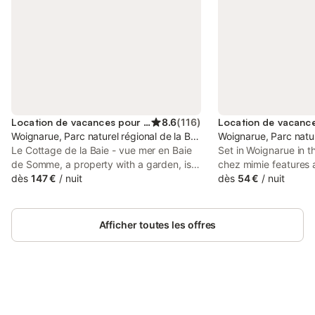
Location de vacances pour 6 personnes
8.6
(
116
)
Woignarue, Parc naturel régional de la Baie de Somme Picardie Mar
Woignarue, Parc natu
Le Cottage de la Baie - vue mer en Baie
Set in Woignarue in t
de Somme, a property with a garden, is
chez mimie features a
located in Woignarue, 45 km from Dieppe
dès
147 €
/
nuit
WiFi and parking on-s
dès
54 €
/
nuit
Casino, 41 km from Church of Notre-
at the holiday home f
Dame de Bonsecours, as well as 44 km
property is non-smok
from Dieppe Port.
47 km from Train Sta
Afficher toutes les offres
Connectez-vous et économisez
Se connecter