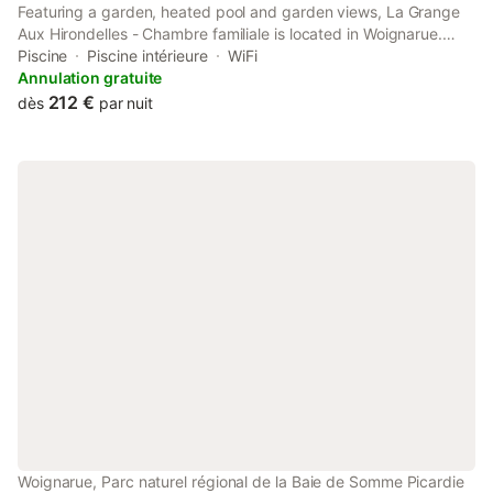
Featuring a garden, heated pool and garden views, La Grange
Aux Hirondelles - Chambre familiale is located in Woignarue.
This property offers access to a terrace, a pool table, free
Piscine
Piscine intérieure
WiFi
private parking and free WiFi.
Annulation gratuite
212 €
dès
par nuit
Woignarue, Parc naturel régional de la Baie de Somme Picardie