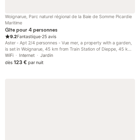
CORDIALITÉ- s’étend sur 8 kilomètres vers Cayeux.
Incontournable pour les balades en familles sur le sable à marée
basse, la pêche à la crevette, et les amateurs de grands
Woignarue, Parc naturel régional de la Baie de Somme Picardie
espaces. Pour les sportifs, il est possible de pratiquer le char à
Maritime
voile ou alors
Gîte pour 4 personnes
9.2
Fantastique
⋅
25 avis
Aster - Apt 2/4 personnes - Vue mer, a property with a garden,
is set in Woignarue, 45 km from Train Station of Dieppe, 45 km
from Dieppe Casino, as well as 41 km from Church of Notre-
WiFi
Internet
Jardin
Dame de Bonsecours.
123 €
dès
par nuit