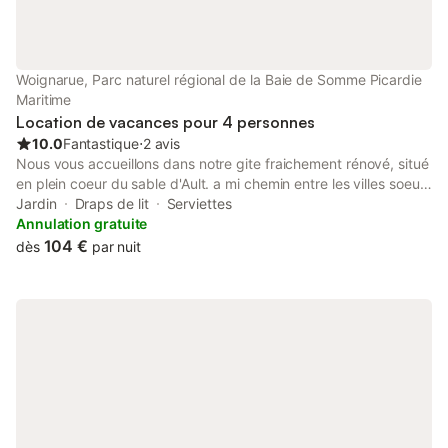
Woignarue, Parc naturel régional de la Baie de Somme Picardie
Maritime
Location de vacances pour 4 personnes
10.0
Fantastique
⋅
2 avis
Nous vous accueillons dans notre gite fraichement rénové, situé
en plein coeur du sable d'Ault. a mi chemin entre les villes soeurs
et la baie de somme. vous disposez d'une cuisine équipée, salle,
Jardin
Draps de lit
Serviettes
salon, salle de bain avec douche ainsi que deux chambre. Une
Annulation gratuite
terrasse est également à votre disposition avec un barbecue.
104 €
dès
par nuit