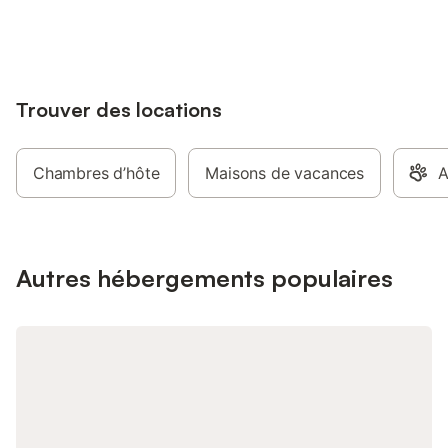
jusqu'à 10% sur nos logements.
Trouver des locations
Chambres d’hôte
Maisons de vacances
A
Autres hébergements populaires