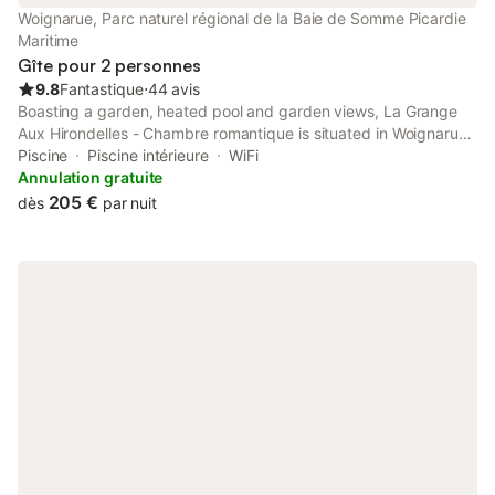
vous serez au cœur de la nature ! la mer est à proximité par les
Woignarue, Parc naturel régional de la Baie de Somme Picardie
sentiers pédestres à 900 m , la Baie à 12 kms
Maritime
Gîte pour 2 personnes
9.8
Fantastique
⋅
44 avis
Boasting a garden, heated pool and garden views, La Grange
Aux Hirondelles - Chambre romantique is situated in Woignarue.
This property offers access to a terrace, a pool table, free
Piscine
Piscine intérieure
WiFi
private parking and free WiFi.
Annulation gratuite
205 €
dès
par nuit