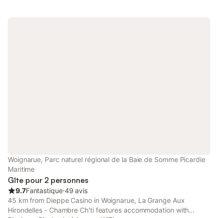
pratiquer la marche, pêche, la nage,… Dans une maison
comprenant 3 appartements, ce bel appartement se situe au
premier étage. L’accès se fait par un escalier extérieur
indépendant. Ce cocon aux accents 70’s vous charmera par sa
décoration et son confort. Il comprends une chambre, une
cuisine équipée ouverte sur la partie salon, une salle d’eau. Un
couchage supplémentaire est possible grâce au canapé lit
(nouveauté 2026 !! ) . Chambre avec lit double (140*190), salle
de douche/Wc, Cuisine (plaque vitrocéramique, four/grill , four
microonde, cafetière à dosette (compatible avec les dosettes
type Nespresso/Dolce Gusto /dosettes papier) , bouilloire, grille
pain. Coin salon avec un canapé lit 140*200 (homologué Gîtes
de France) , une table à manger. Linge de lit et linge de toilette
fournis. Accès à un appartement privatif, vous aurez aussi
accès au jardin attenant (partagé) avec sa vue mer
hypnotisante , ainsi qu’à ses équipements (salon de jardin,
Hamac. Autres remarques Ce logement est non fumeur
Woignarue, Parc naturel régional de la Baie de Somme Picardie
Maritime
Gîte pour 2 personnes
9.7
Fantastique
⋅
49 avis
45 km from Dieppe Casino in Woignarue, La Grange Aux
Hirondelles - Chambre Ch'ti features accommodation with