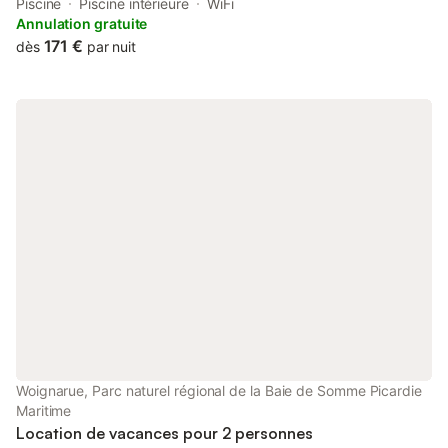
access to a hot tub and indoor pool. This property offers access
Piscine
Piscine intérieure
WiFi
to a terrace, a pool table, free private parking and free WiFi.
Annulation gratuite
171 €
dès
par nuit
Woignarue, Parc naturel régional de la Baie de Somme Picardie
Maritime
Location de vacances pour 2 personnes