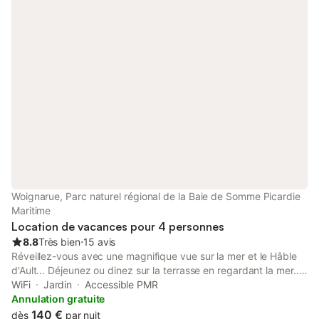
Woignarue, Parc naturel régional de la Baie de Somme Picardie
Maritime
Location de vacances pour 4 personnes
8.8
Très bien
⋅
15 avis
Réveillez-vous avec une magnifique vue sur la mer et le Hâble
d'Ault... Déjeunez ou dinez sur la terrasse en regardant la mer...
Profitez de la plage ou baladez-vous en vélo sur la Côte
WiFi
Jardin
Accessible PMR
Picarde... Rêvez !
Annulation gratuite
140 €
dès
par nuit