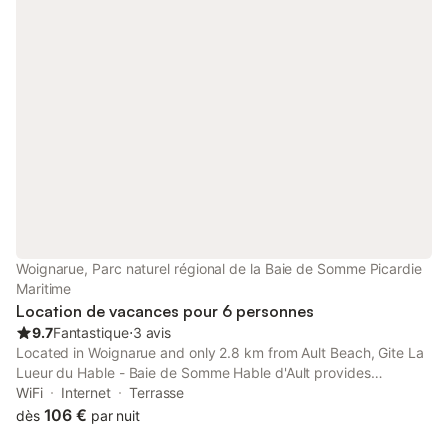
Woignarue, Parc naturel régional de la Baie de Somme Picardie
Maritime
Location de vacances pour 6 personnes
9.7
Fantastique
⋅
3 avis
Located in Woignarue and only 2.8 km from Ault Beach, Gite La
Lueur du Hable - Baie de Somme Hable d'Ault provides
accommodation with inner courtyard views, free WiFi and free
WiFi
Internet
Terrasse
private parking.
106 €
dès
par nuit