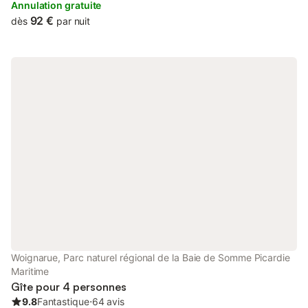
Bonsecours.
Annulation gratuite
92 €
dès
par nuit
Woignarue, Parc naturel régional de la Baie de Somme Picardie
Maritime
Gîte pour 4 personnes
9.8
Fantastique
⋅
64 avis