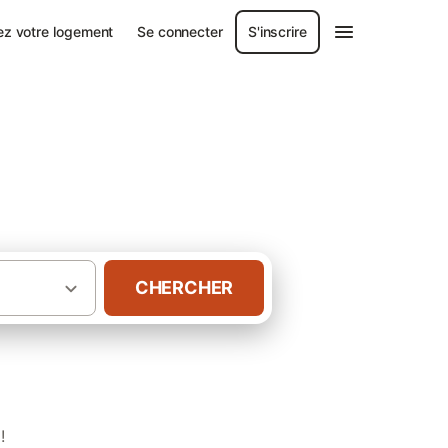
ez votre logement
Se connecter
S'inscrire
CHERCHER
·
oire
Gîtes Lac de Saint-Point Lamartine
!