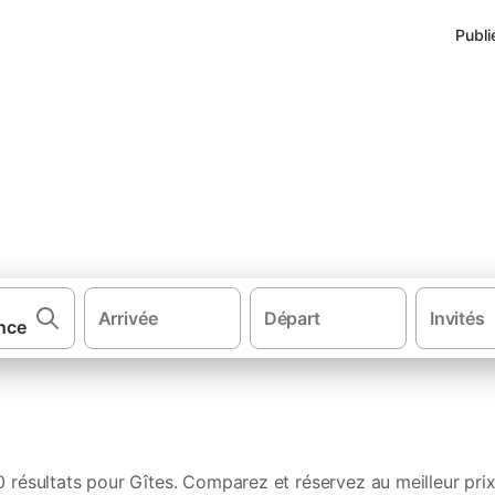
Publi
t
Arrivée
Départ
Invités
·
·
·
·
ances
France
Bourgogne-Franche-Comté
Bourgogne
Saône-et-L
0 résultats pour Gîtes. Comparez et réservez au meilleur prix