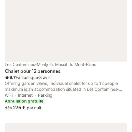
Les Contamines-Montjoie, Massif du Mont-Blanc
Chalet pour 12 personnes
9.7
Fantastique
⋅
3 avis
Offering garden views, Individual chalet for up to 12 people
maximum is an accommodation situated in Les Contamines-
Montjoie, 13 km from Le Valleen Gondola and 31 km from
WiFi
Internet
Parking
Montenvers - Mer de Glace Train Station.
Annulation gratuite
275 €
dès
par nuit