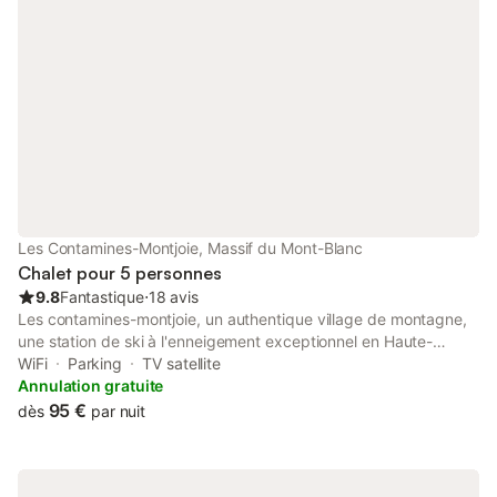
Les Contamines-Montjoie, Massif du Mont-Blanc
Chalet pour 5 personnes
9.8
Fantastique
⋅
18 avis
Les contamines-montjoie, un authentique village de montagne,
une station de ski à l'enneigement exceptionnel en Haute-
savoie. a 5 mn à pied du centre du village et à 5 mn en navette
WiFi
Parking
TV satellite
gratuite du départ des remontées mécaniques, le chalet les
Annulation gratuite
sapins vous accueille chaleureusement dans son appartement 3
95 €
dès
par nuit
étoiles. Douillet, raffiné, plein de charme. vous disposerez d'un
accès internet (wifi) et de la télévision par satellite. vous pourrez
bénéficier gratuitement (hors vacances scolaires) d'un local
chauffé sur les pistes pour y laisser votre matériel de ski. Les