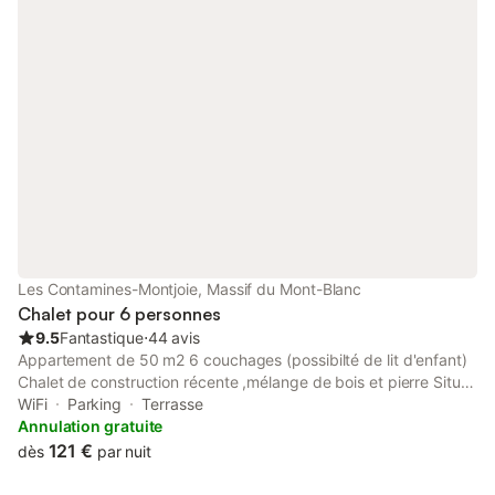
Les Contamines-Montjoie, Massif du Mont-Blanc
Chalet pour 6 personnes
9.5
Fantastique
⋅
44 avis
Appartement de 50 m2 6 couchages (possibilté de lit d'enfant)
Chalet de construction récente ,mélange de bois et pierre Situé
à 400 m du village et des commerçants L 'été ,grand jardin,
WiFi
Parking
Terrasse
barbecue,proximité base de loisirs tennis,practice de
Annulation gratuite
golf,piscine naturelle,départ de courses et promenades dans le
121 €
dès
par nuit
massif du mont blanc L’hiver situé à 400m de la télécabine de
Montjoie desservant 120km de pistes deux vallées ,400m de la