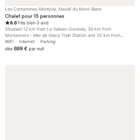
Les Contamines-Montjoie, Massif du Mont-Blanc
Chalet pour 15 personnes
8.6
Très bien
⋅
3 avis
Situated 12 km from Le Valleen Gondola, 30 km from
Montenvers - Mer de Glace Train Station and 35 km from
Aiguille du Midi, Joyeux Flocon - Spacieux chalet provides
WiFi
Internet
Parking
accommodation set in Les Contamines-Montjoie.
699 €
dès
par nuit