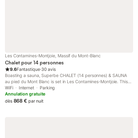
Les Contamines-Montjoie, Massif du Mont-Blanc
Chalet pour 14 personnes
9.6
Fantastique
⋅
30 avis
Boasting a sauna, Superbe CHALET (14 personnes) & SAUNA
au pied du Mont Blanc is set in Les Contamines-Montjoie. This
property offers access to a terrace, free private parking and
WiFi
Internet
Parking
free WiFi. The chalet has a sauna and free shuttle service.
Annulation gratuite
868 €
dès
par nuit