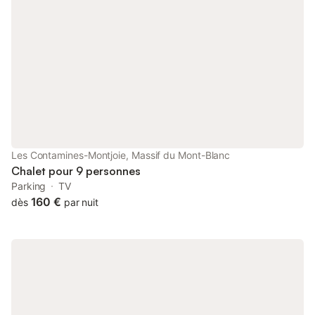
grâce à six chambres et quatre salles de bains réparties sur
trois étages. Sa structure unique, articulée autour d’une terrasse
centrale avec bain nordique, relie plusieurs volumes harmonieux
qui composent un seul et même chalet. Cet agencement original
offre une véritable sensation d’espace et de fluidité entre les
différentes pièces de vie. Entièrement isolé, Le Jorat vous
plonge dans un calme absolu, sans aucun vis-à-vis, au cœur
d’un environnement naturel préservé. À l’entrée, un local à skis
minimaliste et des toilettes vous permettront de vous mettre à
l’aise dès votre arrivée au chalet. Quelques marches mènent à
un appartement indépendant, idéal pour une famille, composé
Les Contamines-Montjoie, Massif du Mont-Blanc
d’un salon, d’une kitchenette, d’une chambre double, d’un
Chalet pour 9 personnes
dortoir et d
Parking
TV
160 €
dès
par nuit