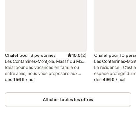
Chalet pour 8 personnes
10.0
(
2
)
Chalet pour 10 per
Les Contamines-Montjoie, Massif du Mont-Blanc
Les Contamines-Montj
Idéal pour des vacances en famille ou
La résidence : C’est 
entre amis, nous vous proposons aux
espace protégé du m
Contamines-Montjoie le chalet
dès
156 €
/
nuit
que la Résidence Les
dès
496 €
/
nuit
"Champelet" pouvant accueillir jusqu'à 8
MGM Hôtels & Réside
personnes. Chalet de 120 m² offrant une
refuge. Ici, aux Cont
exposition Sud et dispose d’une grande
plus haute réserve na
Afficher toutes les offres
terrasse pour passer de bons moments à
vous accédez à toute
contempler la vue sur le glacier de Miage.
toutes les envies. La 
Composition du chalet : Au rez-de-
qu’elle a de meilleure
chaussée : - Une buanderie avec lave-
et préservée, complé
linge et sèche-linge. - Une chambre avec
labellisé famille plus
lit 2 personnes (140x190). - Une salle de
Connectez-vous et économisez
joyau de la nature, p