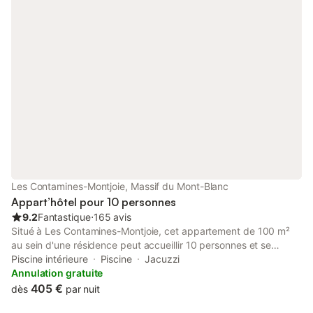
draps ne sont pas inclus dans le prix de la location. Sur
demande, possibilité de louer les draps aux tarifs suivants: - kit
couette 2 personnes 15€/semaine - kit couette 1 personnes
10€/semaine
Les Contamines-Montjoie, Massif du Mont-Blanc
Appart’hôtel pour 10 personnes
9.2
Fantastique
⋅
165 avis
Situé à Les Contamines-Montjoie, cet appartement de 100 m²
au sein d'une résidence peut accueillir 10 personnes et se
trouve à seulement 100 m des pistes de ski. L'hébergement
Piscine intérieure
Piscine
Jacuzzi
dispose de chambres insonorisées et d'un balcon, offrant un
Annulation gratuite
pied-à-terre fonctionnel pour votre séjour dans les Alpes
405 €
dès
par nuit
françaises. L'agencement comprend 4 chambres équipées de