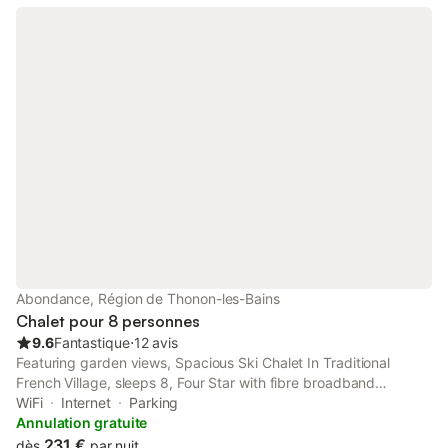
Abondance, Région de Thonon-les-Bains
Chalet pour 8 personnes
9.6
Fantastique
⋅
12 avis
Featuring garden views, Spacious Ski Chalet In Traditional
French Village, sleeps 8, Four Star with fibre broadband
features accommodation with a garden and a balcony, around
WiFi
Internet
Parking
25 km from Evian Masters Golf Club.
Annulation gratuite
231 €
dès
par nuit