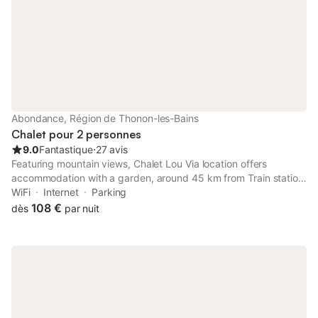
Abondance, Région de Thonon-les-Bains
Chalet pour 2 personnes
9.0
Fantastique
⋅
27 avis
Featuring mountain views, Chalet Lou Via location offers
accommodation with a garden, around 45 km from Train station
Montreux. This property offers access to a terrace and free
WiFi
Internet
Parking
private parking.
108 €
dès
par nuit