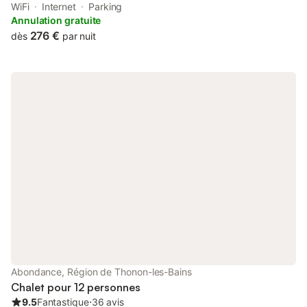
Golf Club. There is an in-house restaurant, plus free private
WiFi
Internet
Parking
parking and free WiFi are available.
Annulation gratuite
276 €
dès
par nuit
Abondance, Région de Thonon-les-Bains
Chalet pour 12 personnes
9.5
Fantastique
⋅
36 avis