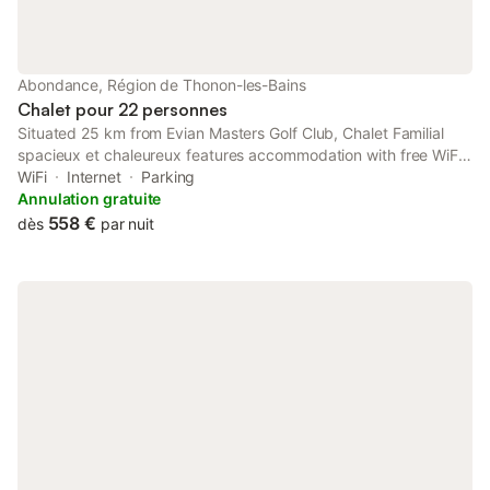
balades en chiens de traîneau. L’été, explorez la montagne à
pied, en randonnée ou via ferrata, initiez-vous au parapente, au
canyoning ou au rafting.
Abondance, Région de Thonon-les-Bains
Chalet pour 22 personnes
Situated 25 km from Evian Masters Golf Club, Chalet Familial
spacieux et chaleureux features accommodation with free WiFi
and free private parking. This chalet provides a garden.
WiFi
Internet
Parking
Annulation gratuite
558 €
dès
par nuit