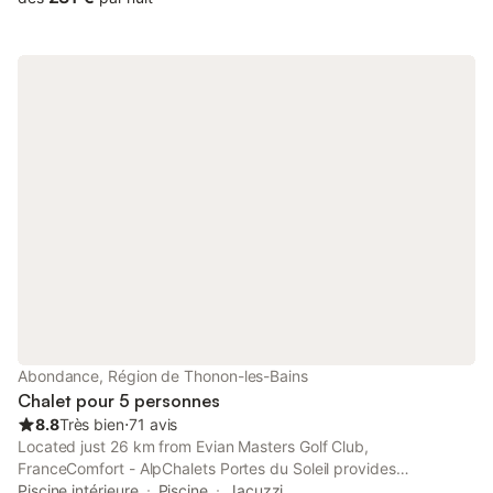
Abondance, Région de Thonon-les-Bains
Chalet pour 5 personnes
8.8
Très bien
⋅
71 avis
Located just 26 km from Evian Masters Golf Club,
FranceComfort - AlpChalets Portes du Soleil provides
accommodation in Abondance with access to an indoor pool, a
Piscine intérieure
Piscine
Jacuzzi