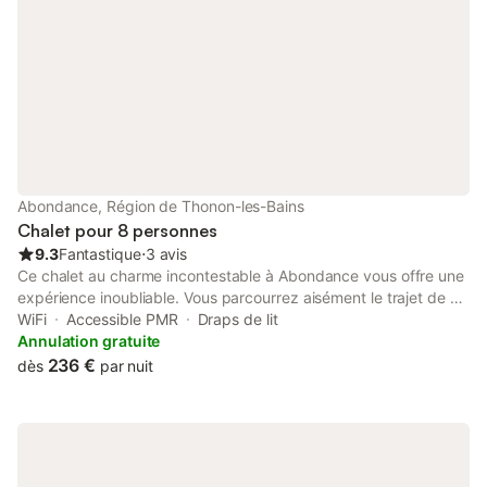
Abondance, Région de Thonon-les-Bains
Chalet pour 8 personnes
9.3
Fantastique
⋅
3 avis
Ce chalet au charme incontestable à Abondance vous offre une
expérience inoubliable. Vous parcourrez aisément le trajet de 7
minutes en voiture jusqu'à Télécabine de l'Essert ou de 7
WiFi
Accessible PMR
Draps de lit
minutes jusqu'à Abbaye d’Abondance. Ce chalet vous invite à la
Annulation gratuite
détente avec un balcon, du mobilier d'extérieur et un brasero où
236 €
dès
par nuit
savourer un délicieux cocktail. Une fois rentré de vos
explorations, profitez des joies de l'intérieur (Wi-Fi gratuit, par
exemple). Dans la cuisine, vous trouverez un four, une plaque
de cuisson et un réfrigérateur, mais aussi une cafetière, une
bouilloire électrique et un micro-ondes. Parmi les équipements