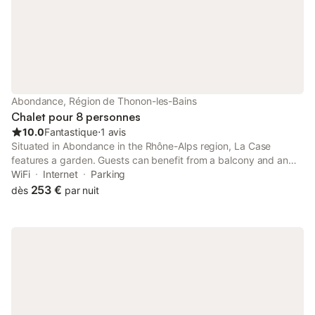
Abondance, Région de Thonon-les-Bains
Chalet pour 8 personnes
10.0
Fantastique
⋅
1 avis
Situated in Abondance in the Rhône-Alps region, La Case
features a garden. Guests can benefit from a balcony and an
outdoor fireplace. Free WiFi is available throughout the property
WiFi
Internet
Parking
and Evian Masters Golf Club is 26 km away.
253 €
dès
par nuit