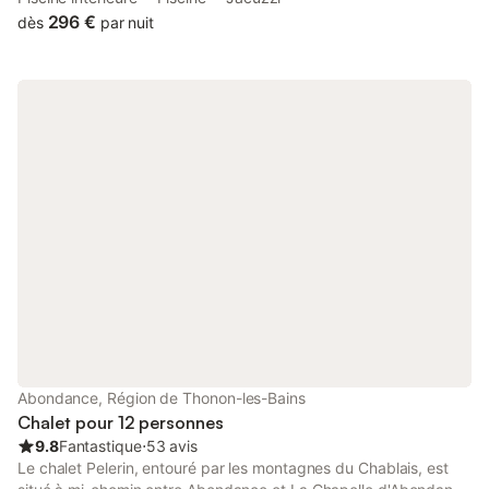
garden, as well as a lift.
296 €
dès
par nuit
Abondance, Région de Thonon-les-Bains
Chalet pour 12 personnes
9.8
Fantastique
⋅
53 avis
Le chalet Pelerin, entouré par les montagnes du Chablais, est