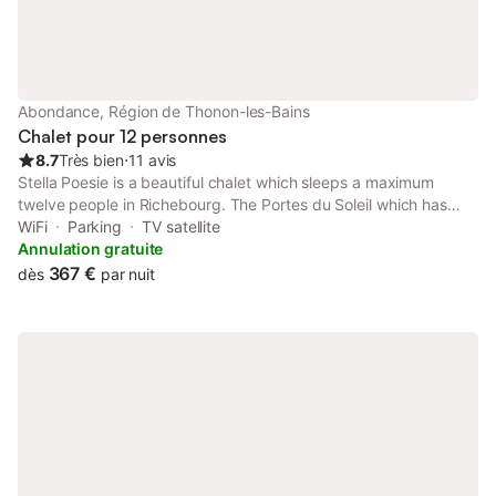
Abondance, Région de Thonon-les-Bains
Chalet pour 12 personnes
8.7
Très bien
⋅
11 avis
Stella Poesie is a beautiful chalet which sleeps a maximum
twelve people in Richebourg. The Portes du Soleil which has
650 km of piste and incorporates 14 resorts including Chatel,
WiFi
Parking
TV satellite
Morgins, Les Gets, Torgon, Champery, Morzine and Avoriaz. It is
Annulation gratuite
a gift to down hill skiers and snowboarders alike from beginners
367 €
dès
par nuit
to the most advanced. The area also offers cross-country skiing
and the route can be accessed opposite the chalet; which is
beautifully positioned opposite a nature reserve, dominated by
a view of the summit of Mont du Grange.