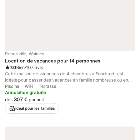
Robertville, Waimes
Location de vacances pour 14 personnes
7.0
Bien
⋅
107 avis
Cette maison de vacances de 4 chambres à Sourbrodt est
idéale pour passer des vacances en famille nombreuse ou en
groupe de 14 personnes. Elle dispose d'une piscine privée
Piscine
WiFi
Terrasse
couverte pour se rafraîchir et d'un sauna pour se détendre
Annulation gratuite
après une longue journée. Les amoureux de la nature pourront
307 €
dès
par nuit
se rendre dans la forêt à 500 m et profiter de belles
Idéal pour les familles
promenades ou randonnées dans la magnifique région des
Ardennes. En hiver, les pistes de ski de fond à 500 m raviront
les aventuriers. Vous trouverez des supermarchés et des
locations de vélos à 1 km pour des vacances en toute
indépendance. Parmi les sites à visiter près de Sourbrodt, citons