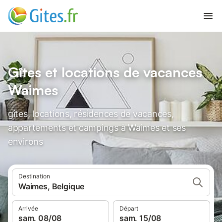
Gîtes et locations de vacances
Waimes
gîtes, locations, résidences de vacances,
appartements et campings à Waimes et ses
environs
Destination
Waimes, Belgique
Arrivée
Départ
sam. 08/08
sam. 15/08