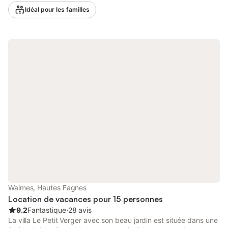
de la vie en plein air. À 0,5 km de la maison de vacances, vous
Idéal pour les familles
trouverez des restaurants et des supermarchés à découvrir. Le
centre-ville à 2 km et les pubs nocturnes à 4 km valent la peine
de passer du temps en soirée. Il y a un lac à 5 km pour une
agréable journée. De là, de nombreux lieux d'intérêt reconnus
comme Malmedy, Spa, Robertville, Stavelot et Liège sont
facilement accessibles. Le chauffage central vous garde au
chaud. La cuisine bien équipée dispose d'une machine à café
pour que vous puissiez prendre une tasse de café rapide à tout
moment. Vous pourrez déguster de délicieux repas faits maison
dans la véranda ou la véranda. Le soir, vous pourrez allumer le
barbecue et le déguster avec un verre de vin. Des équipements
de jeux sont là pour les enfants. Il y a une radio pour suivre
l'actualité à tout moment.
Waimes, Hautes Fagnes
Location de vacances pour 15 personnes
9.2
Fantastique
⋅
28 avis
La villa Le Petit Verger avec son beau jardin est située dans une