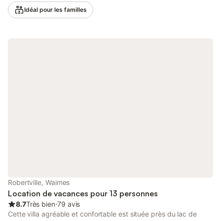
spécialités locales au restaurant situé à quelques pas. Vous
Idéal pour les familles
pourrez faire vos courses au supermarché, à seulement 1 km.
Située à seulement 2 km de la forêt, la maison offre l'occasion
de faire de longues promenades en forêt. Le jardin aménagé
vous permettra de passer d'agréables moments en famille
autour d'un bon barbecue. La climatisation et le chauffage sont
à votre disposition pour votre confort. Un parking est disponible
sur place. Un animal de compagnie est admis moyennant un
supplément. Un baby-foot est à votre disposition pour vos
loisirs. Les fetes d’étudiants, enterrements de vie de jeune
homme /fille ou autre fete de ce type sont interdites dans cette
maison
Robertville, Waimes
Location de vacances pour 13 personnes
8.7
Très bien
⋅
79 avis
Cette villa agréable et confortable est située près du lac de