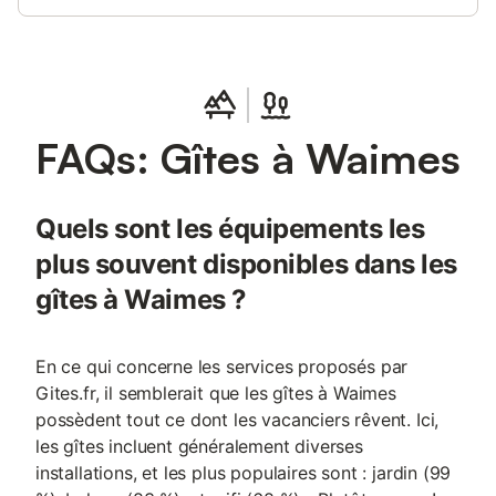
pendant des heures, tandis que les adultes peuvent se
détendre ou explorer la nature environnante. Située à seulement
5 km du lac de Robertville et à 13 km du parc naturel des
Hautes Fagnes, la région est idéale pour la randonnée, le vélo et
le ski de fond en hiver. Avec ses commerces, ses restaurants et
le centre du village à seulement 1 km, cette maison allie confort
FAQs: Gîtes à Waimes
et tranquillité. Un refuge incontournable dans les Ardennes
belges !
Quels sont les équipements les
plus souvent disponibles dans les
gîtes à Waimes ?
En ce qui concerne les services proposés par
Gites.fr, il semblerait que les gîtes à Waimes
possèdent tout ce dont les vacanciers rêvent. Ici,
les gîtes incluent généralement diverses
installations, et les plus populaires sont : jardin (99