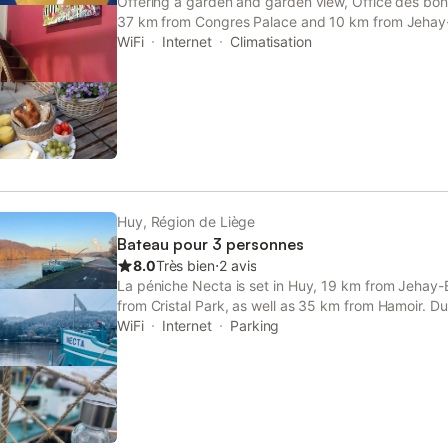
Offering a garden and garden view, Office des bons
37 km from Congres Palace and 10 km from Jehay
Featuring a shared kitchen, this property also prov
WiFi
Internet
Climatisation
area.
Huy, Région de Liège
Bateau pour 3 personnes
8.0
Très bien
⋅
2 avis
La péniche Necta is set in Huy, 19 km from Jehay
from Cristal Park, as well as 35 km from Hamoir. Du
this recently renovated boat, dating back to 1950, 
WiFi
Internet
Parking
WiFi.