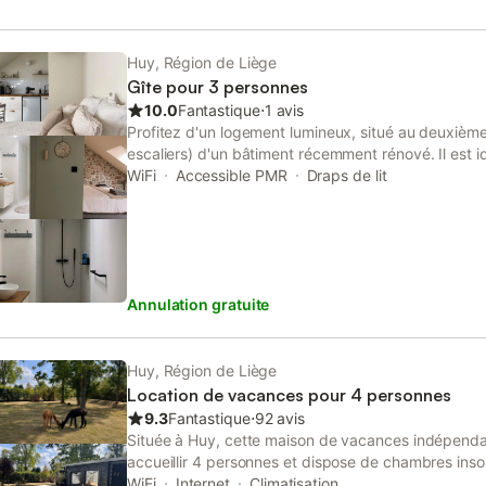
Huy, Région de Liège
Gîte pour 3 personnes
10.0
Fantastique
⋅
1 avis
Profitez d'un logement lumineux, situé au deuxièm
escaliers) d'un bâtiment récemment rénové. Il est 
de la grand place de Huy, dans le quartier historique
WiFi
Accessible PMR
Draps de lit
situé au-dessus d'une librairie de seconde main qu
nous sommes également propriétaires. L'accès se f
studio est totalement privé.
Annulation gratuite
Huy, Région de Liège
Location de vacances pour 4 personnes
9.3
Fantastique
⋅
92 avis
Située à Huy, cette maison de vacances indépend
accueillir 4 personnes et dispose de chambres inso
trouve à 400 m de la piste de ski et à 1 km du centr
WiFi
Internet
Climatisation