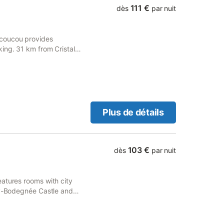
111 €
dès
par nuit
 coucou provides
ing. 31 km from Cristal
 a garden and a terrace.
Plus de détails
103 €
dès
par nuit
atures rooms with city
hay-Bodegnée Castle and