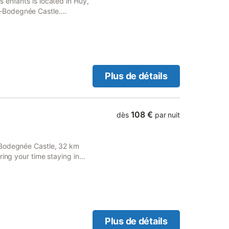
 enfants is located in Huy,
-Bodegnée Castle.
ides guests with a picnic
Plus de détails
108 €
dès
par nuit
-Bodegnée Castle, 32 km
ring your time staying in
you will have access to free
Plus de détails