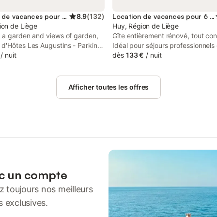
Location de vacances pour 4 personnes
8.9
(
132
)
Location de vacances pour 6 personnes
ion de Liège
Huy, Région de Liège
g a garden and views of garden,
Gîte entièrement rénové, tout con
d'Hôtes Les Augustins - Parking
Idéal pour séjours professionnels
- Borne de recharge is a bed and
/
nuit
détente. Possibilité de nombreus
dès
133 €
/
nuit
 situated in a historic building in
balades (bois et milieu champêtre
km from Congres Palace.
directement au départ du gîte. Le
comprend 2 chambres avec lit d
Afficher toutes les offres
dans chaque chambre, une mezz
avec un "cliclac", une pièce uniq
cuisine équipée, coin à manger, e
avec télévision (wifi), une salle d
avec douche et lave linge, ... No
demandons 70 euros/personne e
euros/personne supplémentaire. 
dégressif si location d'un mois. G
fumeur et sans animaux.
ec un compte
 toujours nos meilleurs
s exclusives.