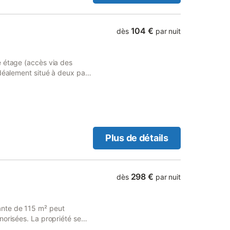
104 €
dès
par nuit
e étage (accès via des
idéalement situé à deux pas
 de la ville. Le studio est
i s'appelle "Muzette" dont
ait par le commerce mais le
Plus de détails
298 €
dès
par nuit
ante de 115 m² peut
norisées. La propriété se
e-ville, offrant un point de