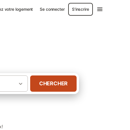
ez votre logement
Se connecter
S'inscrire
CHERCHER
·
·
n wallonne
Région de Liège
Gîtes à Huy
x!