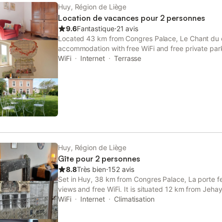
Huy, Région de Liège
Location de vacances pour 2 personnes
9.6
Fantastique
⋅
21 avis
Located 43 km from Congres Palace, Le Chant du
accommodation with free WiFi and free private park
Park and 35 km from Hamoir, the property features
WiFi
Internet
Terrasse
Huy, Région de Liège
Gîte pour 2 personnes
8.8
Très bien
⋅
152 avis
Set in Huy, 38 km from Congres Palace, La porte fe
views and free WiFi. It is situated 12 km from Je
offers a shared kitchen.
WiFi
Internet
Climatisation