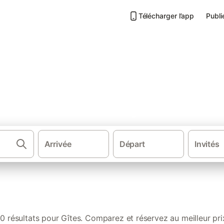
Télécharger l’app
Publi
s de vacances à Huy
Arrivée
Départ
Invités
·
·
Gîtes et locations de vacances
Belgique
Régio
0 résultats pour Gîtes. Comparez et réservez au meilleur pri