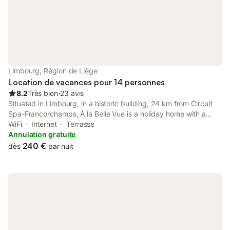
enterrements de vie de jeune homme
/fille o
Limbourg, Région de Liège
Location de vacances pour 14 personnes
8.2
Très bien
⋅
23 avis
Situated in Limbourg, in a historic building, 24 km from Circuit
Spa-Francorchamps, À la Belle Vue is a holiday home with a
garden and bar. This property offers access to a terrace, table
WiFi
Internet
Terrasse
tennis, free private parking and free WiFi.
Annulation gratuite
240 €
dès
par nuit