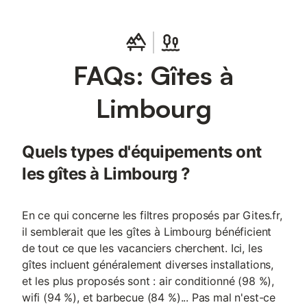
hi-fi. Cette location avec 5 chambres et 3 salles de bain compte
également un salon, un coin salle à manger, une cheminée et
l'air conditionné. Parmi les équipements de salle de bains, vous
trouverez un sèche-cheveux, des serviettes et du papier
FAQs: Gîtes à
toilette. Dans la cuisine, vous trouverez un four, une plaque de
cuisson et un réfrigérateur, mais aussi une cafetière, une
bouilloire électrique et un micro-ondes. Et vous pourrez même
Limbourg
voyager un peu plus léger, car le logement est équipé d'une
machine à laver et d'un sèche-linge.
Quels types d'équipements ont
les gîtes à Limbourg ?
En ce qui concerne les filtres proposés par Gites.fr,
il semblerait que les gîtes à Limbourg bénéficient
de tout ce que les vacanciers cherchent. Ici, les
gîtes incluent généralement diverses installations,
et les plus proposés sont : air conditionné (98 %),
wifi (94 %), et barbecue (84 %)... Pas mal n'est-ce