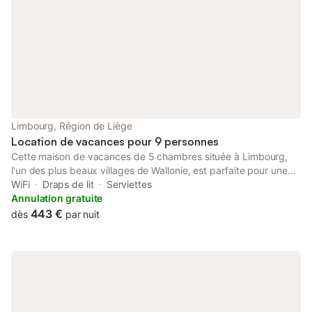
Limbourg, Région de Liège
Location de vacances pour 9 personnes
Cette maison de vacances de 5 chambres située à Limbourg,
l'un des plus beaux villages de Wallonie, est parfaite pour une
grande famille/groupe de 9 personnes. La maison a été
WiFi
Draps de lit
Serviettes
entièrement et luxueusement rénovée, dans le respect de la du
Annulation gratuite
patrimoine local. Les aménagements luxueux vous apportent
443 €
dès
par nuit
confort et qualité. Dans cet édifice patrimonial, les parquets en
bois centenaire, pierres bleues patinées, objets moqués par les
propriétaires vous feront vivre dans une ambiance unique et
chaleureuse.