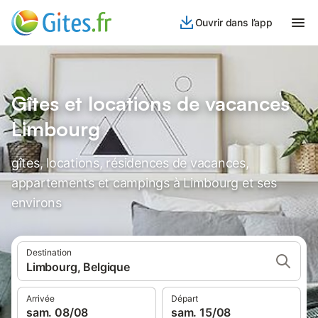
Ouvrir dans l’app
Gîtes et locations de vacances
Limbourg
gîtes, locations, résidences de vacances,
appartements et campings à Limbourg et ses
environs
Destination
Limbourg, Belgique
Arrivée
Départ
sam. 08/08
sam. 15/08