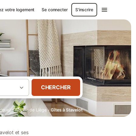
ez votre logement
Se connecter
S'inscrire
CHERCHER
·
·
gique)
Région de Liège
Gîtes à Stavelot
avelot et ses