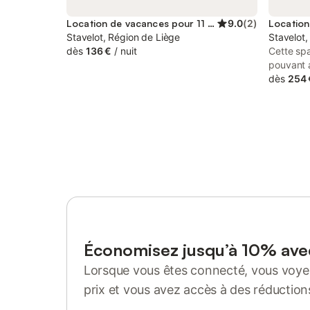
Location de vacances pour 11 personnes
9.0
(
2
)
Stavelot, Région de Liège
Stavelot,
dès
136 €
/
nuit
Cette sp
pouvant a
séjour co
dès
254 
village d
Ardennes
une déco
équipeme
vous invit
environs 
possibili
que la pê
et des ci
Visitez l
l'abbaye 
Francorc
Économisez jusqu’à 10% av
de vacan
Lorsque vous êtes connecté, vous voyez
coin salo
cuisine e
prix et vous avez accès à des réduction
d'un réfr