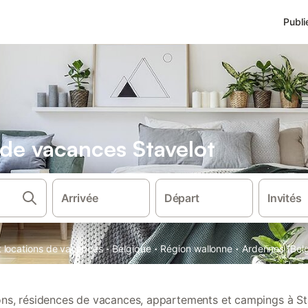
Publi
 de vacances Stavelot
Arrivée
Départ
Invités
·
·
·
t locations de vacances
Belgique
Région wallonne
Ardennes (Bel
ions, résidences de vacances, appartements et campings à St