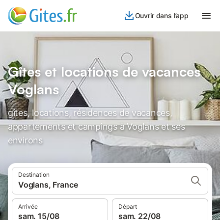
Ouvrir dans l’app
Gîtes et locations de vacances
Voglans
gîtes, locations, résidences de vacances,
appartements et campings à Voglans et ses
environs
Destination
Voglans, France
Arrivée
Départ
sam. 15/08
sam. 22/08