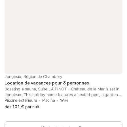
Jongieux, Région de Chambéry
Location de vacances pour 3 personnes
Boasting a sauna, Suite LA PINOT - Château de la Mar is set in
Jongieux. This holiday home features a heated pool, a garden
and free private parking. Offering free WiFi throughout the
Piscine extérieure
Piscine
WiFi
property, the non-smoking holiday home has a sauna.
101 €
dès
par nuit