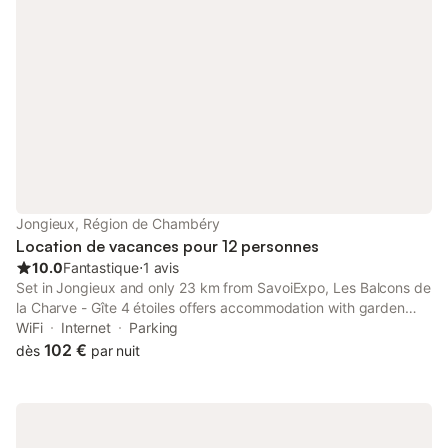
Jongieux, Région de Chambéry
Location de vacances pour 12 personnes
10.0
Fantastique
⋅
1 avis
Set in Jongieux and only 23 km from SavoiExpo, Les Balcons de
la Charve - Gîte 4 étoiles offers accommodation with garden
views, free WiFi and free private parking.
WiFi
Internet
Parking
102 €
dès
par nuit