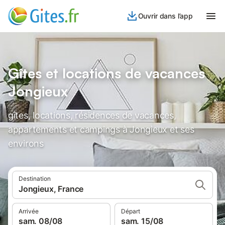
Ouvrir dans l’app
Gîtes et locations de vacances
Jongieux
gîtes, locations, résidences de vacances,
appartements et campings à Jongieux et ses
environs
Destination
Jongieux, France
Arrivée
Départ
sam. 08/08
sam. 15/08