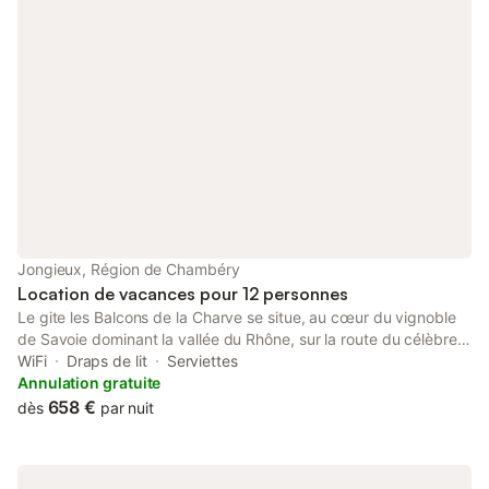
Jongieux, Région de Chambéry
Location de vacances pour 12 personnes
Le gite les Balcons de la Charve se situe, au cœur du vignoble
de Savoie dominant la vallée du Rhône, sur la route du célèbre
GR9 et à proximité des lacs de Saint Jean de Chevelu. La
WiFi
Draps de lit
Serviettes
maison en ossature bois comprend 4 belles et spacieuses
Annulation gratuite
chambres dotées chacune d'une salle de bain et d'un WC ainsi
658 €
dès
par nuit
qu'une grande pièce de vie où il fait bon de se retrouver. Vous
pourrez également profiter d'un jardin et d'une belle terrasse
pour admirer la vue magique que vous offre le paysage.