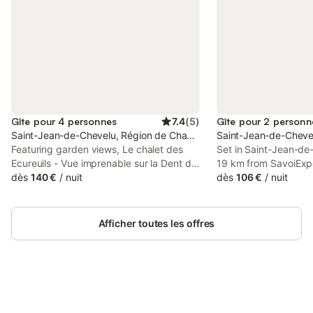
Gîte pour 4 personnes
7.4
(
5
)
Gîte pour 2 personn
Saint-Jean-de-Chevelu, Région de Chambéry
Saint-Jean-de-Cheve
Featuring garden views, Le chalet des
Set in Saint-Jean-de
Ecureuils - Vue imprenable sur la Dent du
19 km from SavoiExpo
Chat offers accommodation with a
dès
140 €
/
nuit
au pied de la dent du
dès
106 €
/
nuit
balcony, around 18 km from SavoiExpo.
accommodation with 
This property offers access to a terrace,
free WiFi and free pr
free private parking and free WiFi.
apartment features 
Afficher toutes les offres
a balcony.
Connectez-vous et économisez
Se connecter