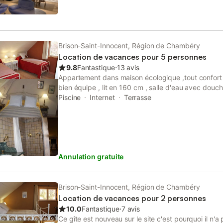
Brison-Saint-Innocent, Région de Chambéry
Location de vacances pour 5 personnes
9.8
Fantastique
⋅
13 avis
Appartement dans maison écologique ,tout confort 
bien équipe , lit en 160 cm , salle d'eau avec douche
dégressifs selon la durée du séjour .Grande terras
Piscine
Internet
Terrasse
, barbe-cue à proximité d AIX les bains 1 km a pi
ANNECY 35 km , CHAMBERY 15 km , piscine biologi
garage a velo . équipement bébé
Annulation gratuite
Brison-Saint-Innocent, Région de Chambéry
Location de vacances pour 2 personnes
10.0
Fantastique
⋅
7 avis
Ce gîte est nouveau sur le site c'est pourquoi il n'a