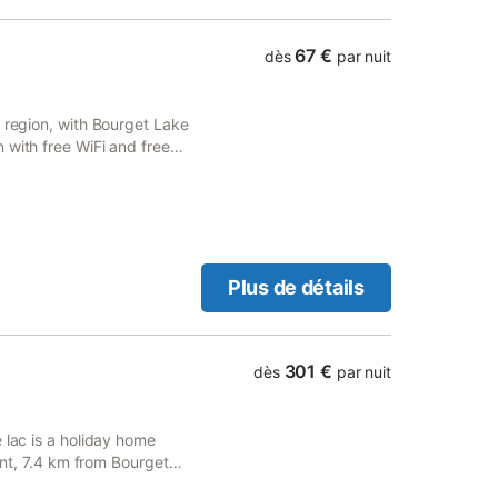
 site nordique de renommée
gnés. Possibilité de louer
des fêtes avec cuisine
67 €
dès
par nuit
 thermal ou "cocooning" en
sse exceptionelle ! ---
 800m de la plage. Hameau
s region, with Bourget Lake
 du Bourget. Chaleureux
 with free WiFi and free
 de charme. Terrasse avec
e avec piscine biologique.
Plus de détails
301 €
dès
par nuit
 lac is a holiday home
cent, 7.4 km from Bourget
e private parking and free