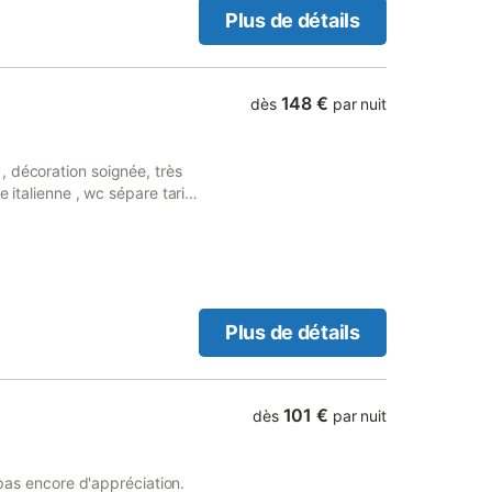
Plus de détails
148 €
dès
par nuit
, décoration soignée, très
 italienne , wc sépare tarifs
se de 30 m2, chaises longue
ed du lac du BOURGET ,
que .garage couvert ,
Plus de détails
101 €
dès
par nuit
 pas encore d'appréciation.