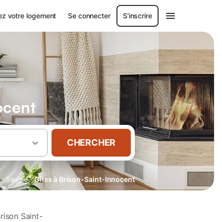
ez votre logement
Se connecter
S'inscrire
ocent
CHERCHER
·
·
Savoie
Gîtes à Brison-Saint-Innocent
rison Saint-