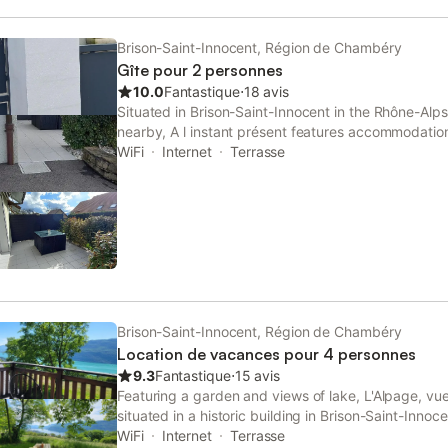
familiales du Revard à 20km & de la Féclaz et son
mondiale à 27km). Services hôtelliers complets & soi
plusieurs gîtes ou la totalité de la propriété (salle 
Brison-Saint-Innocent, Région de Chambéry
professionnelle à disposition). Idéal pour un séjour
Gîte pour 2 personnes
amoureux comme pour une clientèle d'Affaires. Adre
10.0
Fantastique
⋅
18 avis
Superbe villa de caractère en éco-construction à
Situated in Brison-Saint-Innocent in the Rhône-Alp
résidentiel calme. Charmant village bordant le lac
nearby, A l instant présent features accommodation
cachet raffiné & cosy. Grand confort. Enormément
private parking.
WiFi
Internet
Terrasse
verrière de 28m². Superbe propriété aménagée clos
3 villas comprenant chacune 2 gîtes.
Brison-Saint-Innocent, Région de Chambéry
Location de vacances pour 4 personnes
9.3
Fantastique
⋅
15 avis
Featuring a garden and views of lake, L'Alpage, vue
situated in a historic building in Brison-Saint-Inno
Lake. This property offers access to a terrace, fre
WiFi
Internet
Terrasse