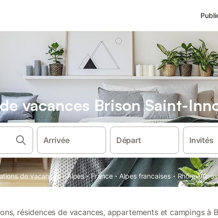
Publi
s de vacances Brison Saint-Inn
Arrivée
Départ
Invités
·
·
·
·
cations de vacances
Alpes
France
Alpes francaises
Rhône-Alpes
tions, résidences de vacances, appartements et campings à B