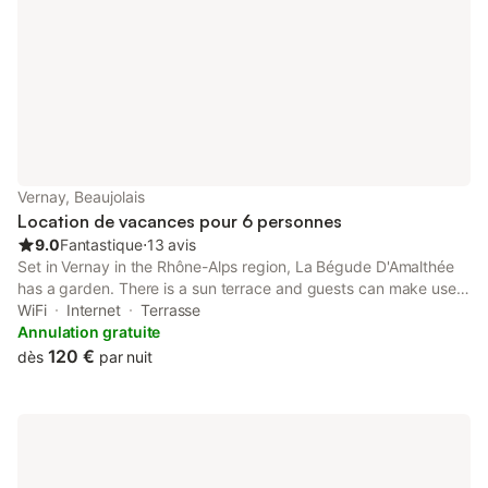
Vernay, Beaujolais
Location de vacances pour 6 personnes
9.0
Fantastique
⋅
13 avis
Set in Vernay in the Rhône-Alps region, La Bégude D'Amalthée
has a garden. There is a sun terrace and guests can make use
of free WiFi and free private parking. The accommodation is
WiFi
Internet
Terrasse
non-smoking. Lyon - Saint Exupery Airport is 81 km from the...
Annulation gratuite
120 €
dès
par nuit