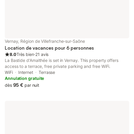
chambre avec 1 lit 160 x 190 cm et 1 lit 1
personne). Salle d'eau inc
Vernay, Région de Villefranche-sur-Saône
Location de vacances pour 6 personnes
8.0
Très bien
⋅
21 avis
La Bastide d'Amalthée is set in Vernay. This property offers
access to a terrace, free private parking and free WiFi.
WiFi
Internet
Terrasse
Annulation gratuite
95 €
dès
par nuit