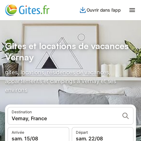
Ouvrir dans l’app
Gîtes et locations de vacances
Vernay
gîtes, locations, résidences de vacances,
appartements et campings à Vernay et ses
environs
Destination
Vernay, France
Arrivée
Départ
sam. 15/08
sam. 22/08