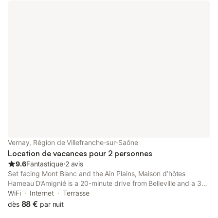
Vernay, Région de Villefranche-sur-Saône
Location de vacances pour 2 personnes
9.6
Fantastique
⋅
2 avis
Set facing Mont Blanc and the Ain Plains, Maison d’hôtes
Hameau D’Amignié is a 20-minute drive from Belleville and a 30-
minute drive from Villefranche-sur-Saône. The house has a large
WiFi
Internet
Terrasse
terrace with a view of the mountains.
88 €
dès
par nuit