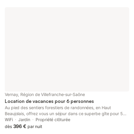
Vernay, Région de Villefranche-sur-Saône
Location de vacances pour 6 personnes
Au pied des sentiers forestiers de randonnées, en Haut
Beaujolais, offrez vous un séjour dans ce superbe gîte pour 5
personnes, au Hameau d'Amignié ! Sur place, vous pourrez
WiFi
Jardin
Propriété clôturée
profiter du calme des lieux et vous ressourcer en toute
396 €
dès
par nuit
tranquillité. La terrasse extérieure agrémentée par un salon de