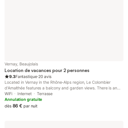
Vernay, Beaujolais
Location de vacances pour 2 personnes
9.3
Fantastique
⋅
20 avis
Located in Vernay in the Rhône-Alps region, Le Colombier
d'Amalthée features a balcony and garden views. There is an
on-site restaurant, plus free private parking and free WiFi are
WiFi
Internet
Terrasse
available. The property offers barbecue facilities.
Annulation gratuite
86 €
dès
par nuit