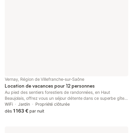
Vernay, Région de Villefranche-sur-Saône
Location de vacances pour 12 personnes
Au pied des sentiers forestiers de randonnées, en Haut
Beaujolais, offrez vous un séjour détente dans ce superbe gîte
pour 12 personnes (dans deux hébergements séparés), au
WiFi
Jardin
Propriété clôturée
Hameau d'Amignié ! Sur place, vous pourrez profiter du calme
1 163 €
dès
par nuit
des lieux et vous ressourcer en toute tranquillité. Les terrasses
extérieures agrémentées par des salons de jardin et salon de
détente vous garantiront d'agréables moments dans ce