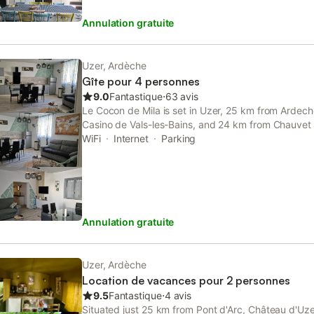
Annulation gratuite
Uzer, Ardèche
Gîte pour 4 personnes
9.0
Fantastique
⋅
63 avis
Le Cocon de Mila is set in Uzer, 25 km from Ardec
Casino de Vals-les-Bains, and 24 km from Chauvet 
parking on-site are accessible at the apartment fre
WiFi
Internet
Parking
Annulation gratuite
Uzer, Ardèche
Location de vacances pour 2 personnes
9.5
Fantastique
⋅
4 avis
Situated just 25 km from Pont d'Arc, Château d'Uz