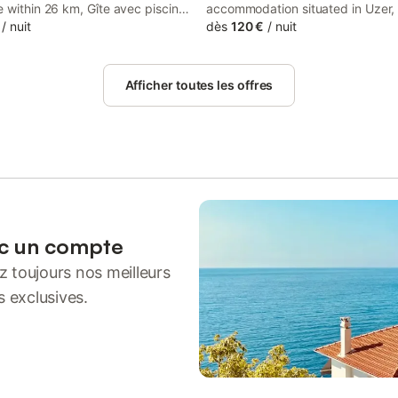
 within 26 km, Gîte avec piscine
accommodation situated in Uzer,
rdèche - Lou Quieou provides
/
nuit
from Ardeche Gorges and 21 km 
dès
120 €
/
nuit
 a view, soundproof rooms, free
Casino de Vals-les-Bains. This ho
 a garden.
home has a private pool, a garde
barbecue facilities, free WiFi and
Afficher toutes les offres
private parking.
ec un compte
 toujours nos meilleurs
s exclusives.