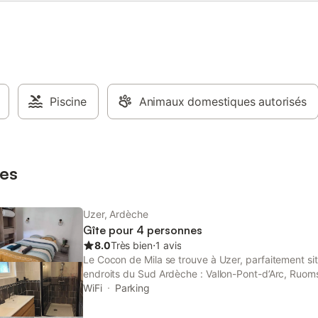
Piscine
Animaux domestiques autorisés
es
Uzer, Ardèche
Gîte pour 4 personnes
8.0
Très bien
⋅
1 avis
Le Cocon de Mila se trouve à Uzer, parfaitement situ
endroits du Sud Ardèche : Vallon-Pont-d’Arc, Ruoms 
Largentière, Balazuc, Vogüé, Joyeuse, Valgorge, Ja
WiFi
Parking
nombreuses activités sont à proximité : canoë, accr
marchés nocturnes, grottes, randonnées, casino, cu