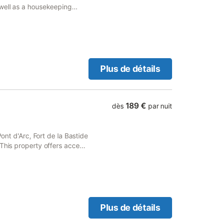
 well as a housekeeping
te parking, a shared kitchen
Plus de détails
189 €
dès
par nuit
Pont d'Arc, Fort de la Bastide
 This property offers access
e parking and free WiFi.
Plus de détails