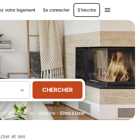
ez votre logement
Se connecter
S'inscrire
CHERCHER
·
·
·
es
Rhône-Alpes
Ardèche
Gîtes à Uzer
Uzer et ses