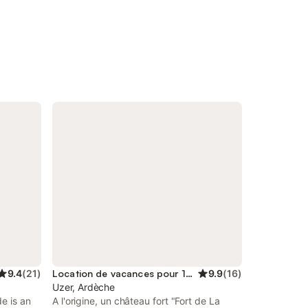
9.4
(
21
)
Location de vacances pour 10 personnes
9.9
(
16
)
Uzer, Ardèche
e is an
A l'origine, un château fort "Fort de La