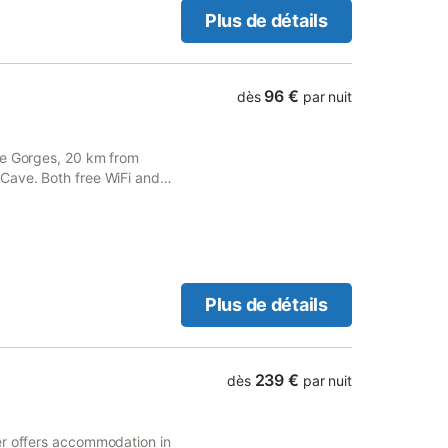
Plus de détails
96 €
dès
par nuit
he Gorges, 20 km from
Cave. Both free WiFi and
e of charge.
Plus de détails
239 €
dès
par nuit
er offers accommodation in