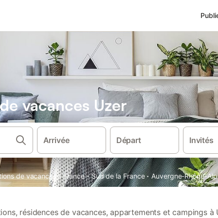
Publi
s de vacances Uzer
Arrivée
Départ
Invités
·
·
·
ations de vacances
France
Sud de la France
Auvergne-Rhône-Alp
ations, résidences de vacances, appartements et campings à 