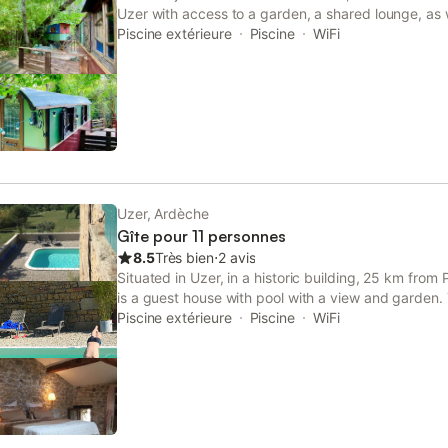
Uzer with access to a garden, a shared lounge, as
service. This bed and breakfast features free priva
Piscine extérieure
Piscine
WiFi
and free WiFi.
Uzer, Ardèche
Gîte pour 11 personnes
8.5
Très bien
⋅
2 avis
Situated in Uzer, in a historic building, 25 km from 
is a guest house with pool with a view and garden.
to a patio, bowling in the bowling alley, free privat
Piscine extérieure
Piscine
WiFi