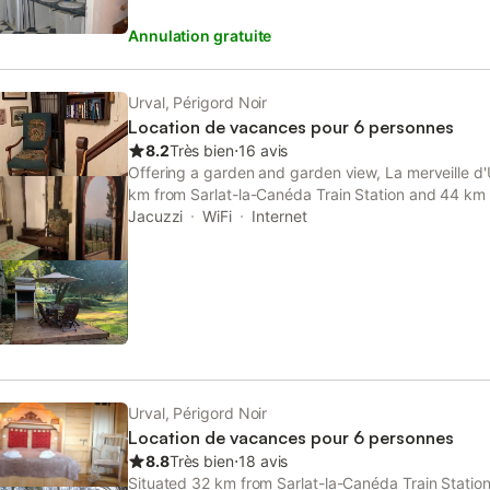
locataire qui devra rendre les lieux propres. A défaut
Annulation gratuite
frais de ménage de 100 €. Possibilité de location d
toilette sur demande (draps 15 € par lit - linge de 
Animaux acceptés après accord du propriétaire. te
Urval, Périgord Noir
Location de vacances pour 6 personnes
8.2
Très bien
⋅
16 avis
Offering a garden and garden view, La merveille d'U
km from Sarlat-la-Canéda Train Station and 44 km 
Station. This property offers access to a terrace, d
Jacuzzi
WiFi
Internet
and free WiFi.
Urval, Périgord Noir
Location de vacances pour 6 personnes
8.8
Très bien
⋅
18 avis
Situated 32 km from Sarlat-la-Canéda Train Statio