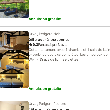
Annulation gratuite
Urval, Périgord Noir
Gîte pour 2 personnes
9.3
Fantastique
⋅
3 avis
Cet appartement avec 1 chambre et 1 salle de bain
expérience des plus complètes. Les amoureux de la
seront ravis de loger à 14 minutes en voiture de Val
WiFi
Draps de lit
Serviettes
minutes de Gouffre de Proumeyssac. Si vous souhai
sautez en voiture et parcourez le trajet de 12 min
Cadouin ou de 17 minutes jusqu'à Parc le Bournat. P
maison et bien plus pendant votre séjour : le WI-Fi
également une planche à repasser et des serviettes 
Annulation gratuite
Parmi les autres équipements, vous trouverez du pap
Urval, Périgord Pourpre
Gîte pour 6 personnes