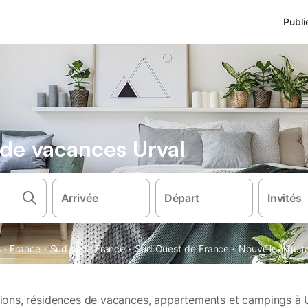
Publi
 de vacances Urval
Arrivée
Départ
Invités
·
·
·
·
s
France
Sud de la France
Sud Ouest de France
Nouvelle-Aquit
ations, résidences de vacances, appartements et campings à U