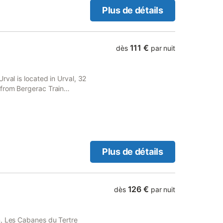
, il sera lui facturé des
Plus de détails
es draps et du linge de
toilette 15 € par personne
l 06;82;42;56.44.
111 €
dès
par nuit
rval is located in Urval, 32
from Bergerac Train
arts, free private parking
Plus de détails
126 €
dès
par nuit
n, Les Cabanes du Tertre