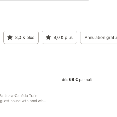
8,0
& plus
9,0
& plus
Annulation gratu
68 €
dès
par nuit
 Sarlat-la-Canéda Train
 guest house with pool with
 private parking and a