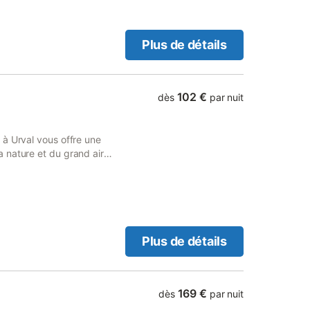
Plus de détails
102 €
dès
par nuit
 à Urval vous offre une
 nature et du grand air
lée de la Vézère et à 16
tez explorer les environs,
utes jusqu'à Abbaye de
rofitez du confort de la
 et chauffage, mais
sont à votre disposition.
Plus de détails
ier toilette.
169 €
dès
par nuit