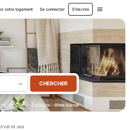
ez votre logement
Se connecter
S'inscrire
CHERCHER
·
·
·
aine
Aquitaine
Dordogne
Gîtes à Urval
rval et ses