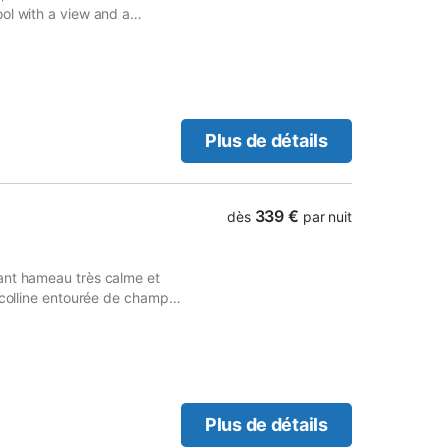
ol with a view and a
d free private parking.
Plus de détails
339 €
dès
par nuit
ant hameau très calme et
 colline entourée de champ,
ssède, vous garantit une
u Périgord avec son église
s trouvons en face du
lures des sites historiques
oureux de vieilles pierres.
 du village de Limeuil,
Plus de détails
rrez descendre les rivières