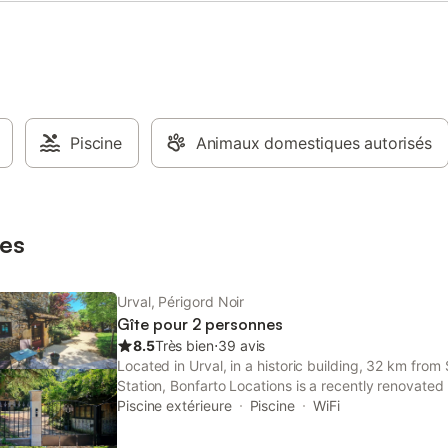
Piscine
Animaux domestiques autorisés
es
Urval, Périgord Noir
Gîte pour 2 personnes
8.5
Très bien
⋅
39 avis
Located in Urval, in a historic building, 32 km from
Station, Bonfarto Locations is a recently renovated
a view and garden. This guest house provides free
Piscine extérieure
Piscine
WiFi
shared kitchen.