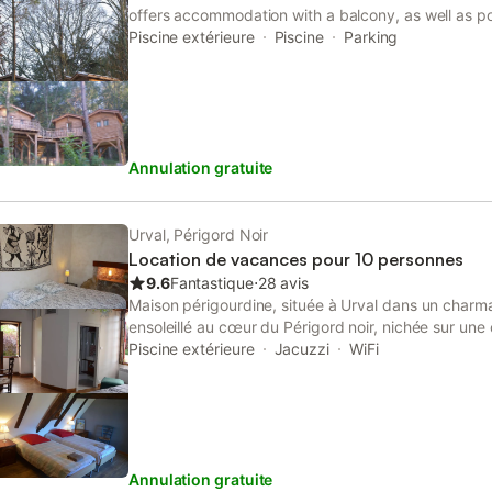
offers accommodation with a balcony, as well as po
garden. This property offers access to a terrace an
Piscine extérieure
Piscine
Parking
Annulation gratuite
Urval, Périgord Noir
Location de vacances pour 10 personnes
9.6
Fantastique
⋅
28 avis
Maison périgourdine, située à Urval dans un charm
ensoleillé au cœur du Périgord noir, nichée sur une
prairies vallonnées, où commence la forêt de la Be
Piscine extérieure
Jacuzzi
WiFi
tranquillité totale. Le village d'Urval est typique d
fortifiée et son four banal du XIIe siècle. Nous nou
magnifique château de la Bourlie. A quelques encab
et préhistoriques de la région. Endroit dédié aux am
Idéalement située pour explorer le Périgord, proche
Annulation gratuite
confluent de la Dordogne et de la Vézère, vous pou