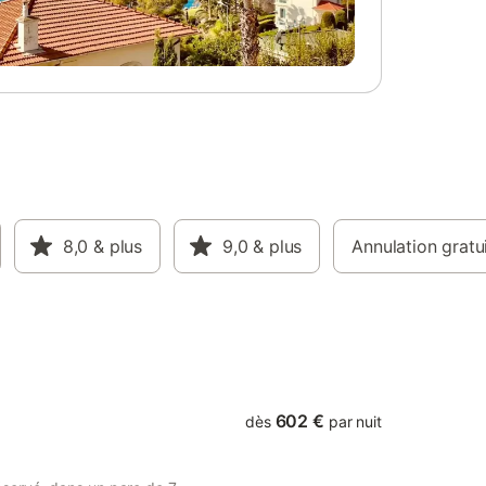
jour
if
8,0
& plus
9,0
& plus
Annulation gratu
602 €
dès
par nuit