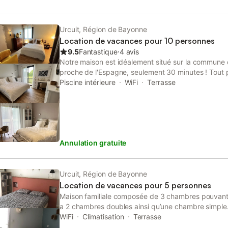
Urcuit, Région de Bayonne
Location de vacances pour 10 personnes
9.5
Fantastique
⋅
4 avis
Notre maison est idéalement situé sur la commune
proche de l'Espagne, seulement 30 minutes ! Tout 
de Biarritz et Anglet (20mns). Notre logement est
Piscine intérieure
WiFi
Terrasse
appartements indépendants et peut accueillir 10 v
d'une immense terrasse donnant directement accès 
basque intérieur, authentique et préservé, est le pa
randonnée en montagne. Il est aussi habité de petits
parmi les plus beaux de France) : Saint-Jean-Pied-
Annulation gratuite
Nous vous souhaitons un excellent séjour au Pays 
Urcuit, Région de Bayonne
Location de vacances pour 5 personnes
Maison familiale composée de 3 chambres pouvant ac
a 2 chambres doubles ainsi qu’une chambre simpl
également de 2 salles de bains. Grand jardin avec u
WiFi
Climatisation
Terrasse
enfants (toboggan, balancoire et escalade), ainsi 