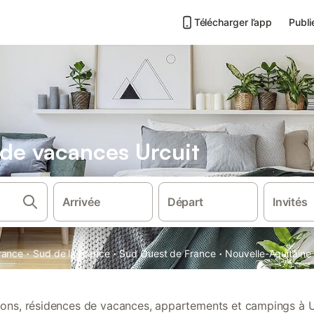
Télécharger l’app
Publi
 de vacances Urcuit
Arrivée
Départ
Invités
·
·
·
rance
Sud de la France
Sud Ouest de France
Nouvelle-Aquitaine
tions, résidences de vacances, appartements et campings à U