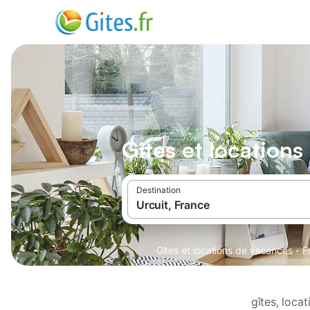
Gîtes et locations
Destination
·
Gîtes et locations de vacances
F
gîtes, loca