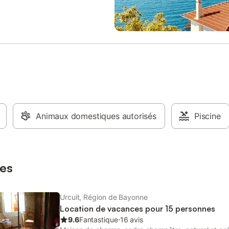
 sont inclus dans le prix de la
raisonnable - un forfait de 8 kwh/
. Vous pourrez également vous
d’électricité (sauf séjours avec tar
dans la piscine chauffée,
mensuel négocié)
de 9h00 à 21h00, pour des
e détente en toute tranquillité.
Franck l'hôte vous propose une
 services à la carte pour
r votre séjour, tels que
ion, les excursions en moto, la
de bateaux, ou encore les tours
Laissez Franck vous aider à créer
enirs mémorables lors de votre
Animaux domestiques autorisés
Piscine
Urcuit. Les plages ne sont qu'à 20
t il est possible de faire de la
 ou du vélo sur place, ce qui
utres possibilités d'exploration et
es
e. Veuillez noter que les fêtes
Urcuit, Région de Bayonne
Location de vacances pour 15 personnes
9.6
Fantastique
⋅
16 avis