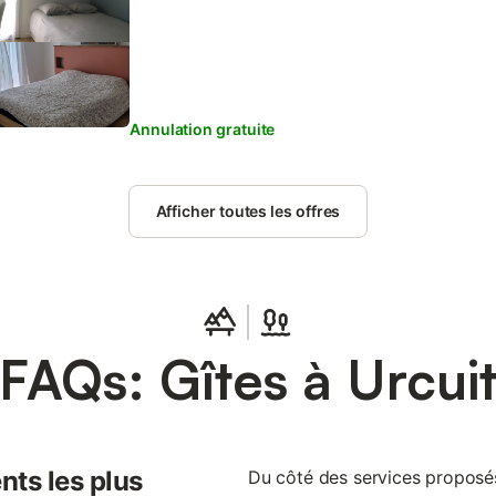
(voir photos) Maison au calme et est située dans un
proximité. Maison située à 15 min de Bayonne/Biarr
plages
Annulation gratuite
Afficher toutes les offres
FAQs: Gîtes à Urcui
nts les plus
Du côté des services proposés 