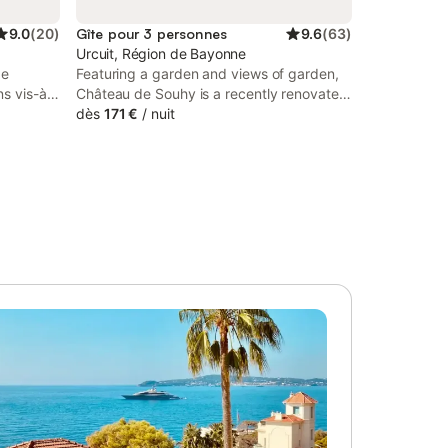
9.0
(
20
)
Gîte pour 3 personnes
9.6
(
63
)
Urcuit, Région de Bayonne
Ie
Featuring a garden and views of garden,
ns vis-à-
Château de Souhy is a recently renovated
-
guest house located in Urcuit, 20 km from
dès
171 €
/
nuit
-
Biarritz Train Station. There is a private
, coin-
entrance at the guest house for the
ave-linge,
convenience of those who stay.
, salle
lits 140.
ffage
ournis.
te. Accès
avec
s. Ping-
ançoire,
che et
 (berges
on (si la
rgie) -
mation