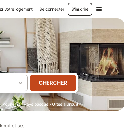
ez votre logement
Se connecter
S'inscrire
CHERCHER
·
·
·
Aquitaine
Pays basque
Gîtes à Urcuit
rcuit et ses