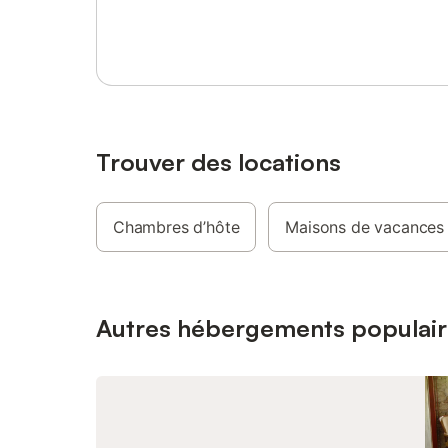
Se connecter ou s'inscrire
dans la limite d'une consommation
les draps
raisonnable - un forfait de 8 kwh/jour
location
d’électricité (sauf séjours avec tarif
détendre 
mensuel négocié)
ouverte 
moments d
De plus, 
gamme de
agrémente
Trouver des locations
l'équitat
location 
d'avion. 
Chambres d’hôte
Maisons de vacances
des souv
séjour à 
minutes, e
randonnée
offre d'a
Autres hébergements populair
d'aventur
sont int