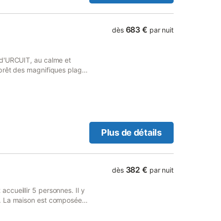
683 €
dès
par nuit
 d'URCUIT, au calme et
prêt des magnifiques plages
 composé de deux
oyageurs. Vous profiterez
à la piscine ! Le pays
radis du vélo et de la
 villages (certains classés
de-Port, Sare, Espelette, …
Plus de détails
basque !
382 €
dès
par nuit
cueillir 5 personnes. Il y
e. La maison est composée
ne structure pour les
qu'un terrain de pétanque