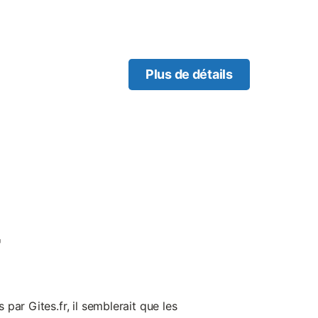
 lotissement sans route à
itz/Anglet, proche des
Plus de détails
t
par Gites.fr, il semblerait que les