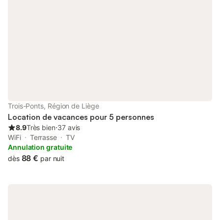
faire dans la région : faites par exemple une excursion à
l'abbaye de Stavelot, aux cascades de Coo, au Musée des
Sources ou aux thermes de Spa. Événement de course à pied :
Un événement de course à pied aura lieu les 13 et 14 juin, avec
départ et arrivée au sein du parc. Cela pourrait occasionner
quelques désagréments pour les hôtes.
Trois-Ponts, Région de Liège
Location de vacances pour 5 personnes
8.9
Très bien
⋅
37 avis
WiFi
Terrasse
TV
Annulation gratuite
88 €
dès
par nuit