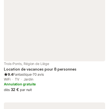
ondes et cafetière. La maison est équipée du chauffage central
et comprend deux salles de bains, l'une avec baignoire et l'autre
avec douche. Situé à seulement 3 km du centre-ville, avec
restaurants et commerces à proximité, et à 8 km des remontées
mécaniques, ce gîte est un point de départ idéal pour explorer
les Ardennes. Les transports en commun sont à 10 km. Un
séjour primé par Belvilla pour la saison 2021-2023. Les
réservations pour des groupes ou des familles de personnes en-
dessous de 25 ans ne sont pas acceptées
Trois-Ponts, Région de Liège
Location de vacances pour 8 personnes
9.4
Fantastique
⋅
70 avis
WiFi
TV
Jardin
Annulation gratuite
32 €
dès
par nuit