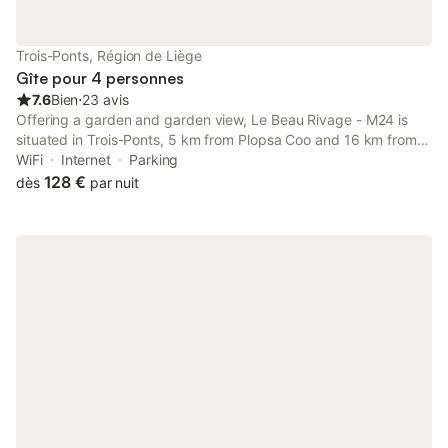
Trois-Ponts, Région de Liège
Gîte pour 4 personnes
7.6
Bien
⋅
23 avis
Offering a garden and garden view, Le Beau Rivage - M24 is
situated in Trois-Ponts, 5 km from Plopsa Coo and 16 km from
Circuit Spa-Francorchamps. Both free WiFi and parking on-site
WiFi
Internet
Parking
are accessible at the chalet free of charge.
128 €
dès
par nuit