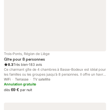
Trois-Ponts, Région de Liège
Gîte pour 8 personnes
8.3
Très bien
⋅
183 avis
Ce charmant gîte de 4 chambres à Basse-Bodeux est idéal pour
les familles ou les groupes jusqu'à 8 personnes. Il offre un havre
de paix à seulement 100 m de la forêt. La maison dispose d'une
WiFi
Terrasse
TV satellite
terrasse ensoleillée, d'un jardin clôturé et d'un barbecue,
Annulation gratuite
parfaits pour les repas en plein air pendant que les enfants et
69 €
dès
par nuit
les animaux jouent librement. Jusqu'à 3 animaux sont admis
moyennant un petit supplément. À l'intérieur, profitez d'un salon
chaleureux avec télévision, chaîne hi-fi et poêle à bois, ainsi que
d'une cuisine ouverte moderne avec lave-vaisselle, four, micro-