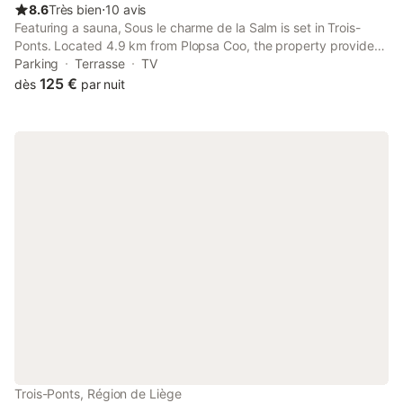
8.6
Très bien
⋅
10 avis
Featuring a sauna, Sous le charme de la Salm is set in Trois-
Ponts. Located 4.9 km from Plopsa Coo, the property provides
a garden and free private parking. The property is non-smoking
Parking
Terrasse
TV
and is situated 15 km from Circuit Spa-Francorchamps.
125 €
dès
par nuit
Trois-Ponts, Région de Liège