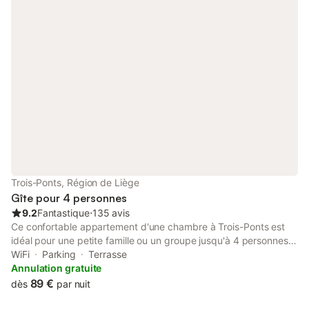
Trois-Ponts, Région de Liège
Gîte pour 4 personnes
9.2
Fantastique
⋅
135 avis
Ce confortable appartement d'une chambre à Trois-Ponts est
idéal pour une petite famille ou un groupe jusqu'à 4 personnes.
Situé à seulement 100 m de l'Amblève et à 200 m de la forêt, il
WiFi
Parking
Terrasse
offre un cadre paisible et champêtre avec une terrasse privée,
Annulation gratuite
un barbecue et un parking sur place. L'appartement comprend
89 €
dès
par nuit
un salon avec un canapé-lit double, une télévision et une station