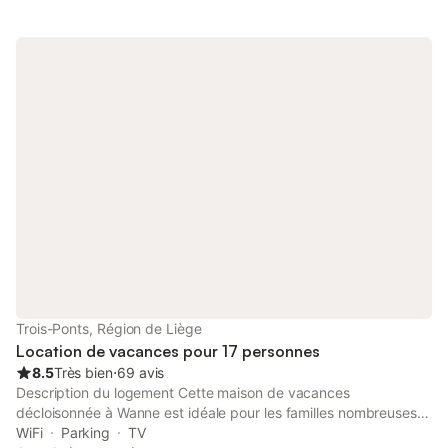
Trois-Ponts, Région de Liège
Location de vacances pour 17 personnes
8.5
Très bien
⋅
69 avis
Description du logement Cette maison de vacances
décloisonnée à Wanne est idéale pour les familles nombreuses
ou les groupes jusqu'à 16 personnes. Entourée par la nature, la
WiFi
Parking
TV