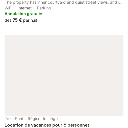
The property has inner courtyard and quiet street views, and is
11 km from Plopsa Coo. The holiday home features a sauna, free
WiFi
Internet
Parking
shuttle service and free WiFi.
Annulation gratuite
75 €
dès
par nuit
Trois-Ponts, Région de Liège
Location de vacances pour 6 personnes