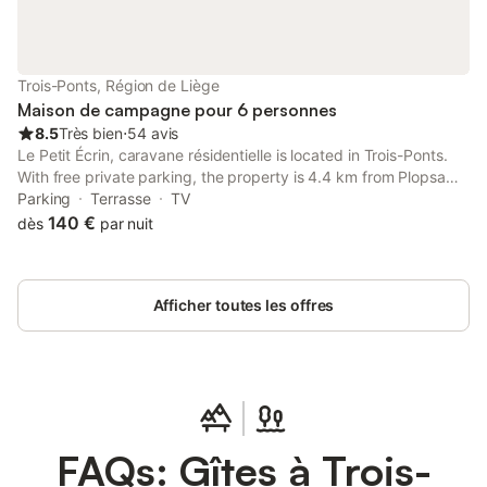
Trois-Ponts, Région de Liège
Maison de campagne pour 6 personnes
8.5
Très bien
⋅
54 avis
Le Petit Écrin, caravane résidentielle is located in Trois-Ponts.
With free private parking, the property is 4.4 km from Plopsa
Coo and 16 km from Circuit Spa-Francorchamps.
Parking
Terrasse
TV
140 €
dès
par nuit
Afficher toutes les offres
FAQs: Gîtes à Trois-