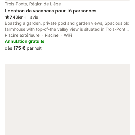
Trois-Ponts, Région de Liège
Location de vacances pour 16 personnes
7.4
Bien
⋅
11 avis
Boasting a garden, private pool and garden views, Spacious old
farmhouse with top-of-the valley view is situated in Trois-Ponts.
This property offers access to a terrace, free private parking
Piscine extérieure
Piscine
WiFi
and free WiFi. The property is non-smoking and is set 6.
Annulation gratuite
175 €
dès
par nuit