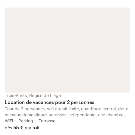
Trois-Ponts, Région de Liège
Location de vacances pour 2 personnes
Tour de 2 personnes, wifi gratuit limité, chauffage central, deux
animaux domestiques autorisés, indépendante, une chambre,
deux étages, non-fumeur, environ 48 m². Le parc de vacances
WiFi
Parking
Terrasse
sans voiture Landal Village les Gottales est situé sur la colline St.
55 €
dès
par nuit
Jacques, à environ 85 km de Maastricht et à 140 km de