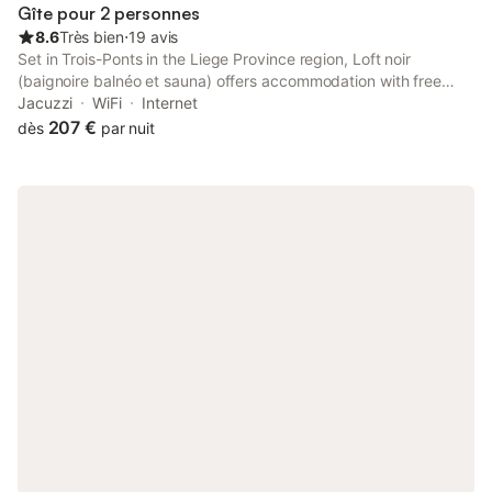
Gîte pour 2 personnes
8.6
Très bien
⋅
19 avis
Set in Trois-Ponts in the Liege Province region, Loft noir
(baignoire balnéo et sauna) offers accommodation with free
WiFi and free private parking, as well as access to a sauna. A
Jacuzzi
WiFi
Internet
hot tub is available for guests.
207 €
dès
par nuit