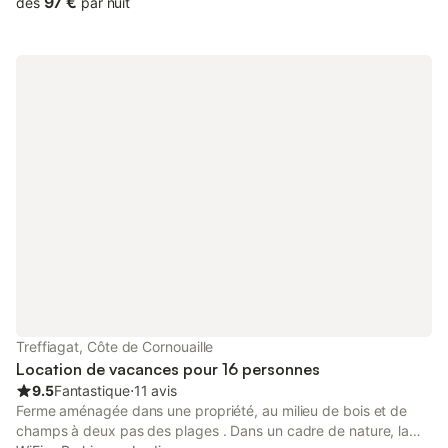
97 €
dès
par nuit
que le long du port de pêche où le va et vient des petits canots
tout au long de la journée laisseront place à l'arrivée des
chalutiers à partir de 16h . Venez admirer , directement au
dessus du port , le débarquement de leur pêche quotidienne
(langoustines , poissons frais ...) Vous aurez un panorama
magnifique sur l'entrée du port et ses environs . À 100m , vous
trouverez boulangerie , pizzéria , pharmacie , coiffeur , bar ,
presse , tabac et à 1km les supérettes et l'Office de Tourisme .
Plusieurs activités s'offrent à vous : pêche à pied , balade à vélo
sur nos sentiers côtiers , marché au Guilvinec le mardi et le
dimanche matin , promenade et pêche en mer direction les
Étocs pour observer les phoques , et Haliotika où vous
découvrirez tout sur le monde fascinant de la pêche en mer .
N'oubliez pas non plus de visiter les sites comme la Torche
(paradis des surfeurs) , le Phare d'Eckmühl , Lesconil , Pont
l'Abbé et son Musée Bigouden , Bénodet avec son casino et sa
Thalasso et son départ vers l'Archipel des Glénans (ainsi qu'à
Treffiagat, Côte de Cornouaille
Loctudy) , Quimper , Concarneau et s
Location de vacances pour 16 personnes
9.5
Fantastique
⋅
11 avis
Ferme aménagée dans une propriété, au milieu de bois et de
champs à deux pas des plages . Dans un cadre de nature, la