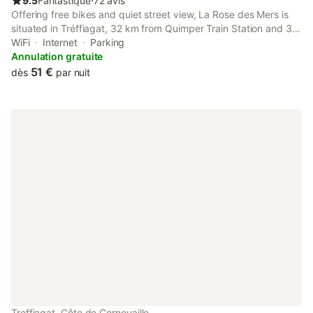
9.5
Fantastique
⋅
72 avis
Offering free bikes and quiet street view, La Rose des Mers is
situated in Tréffiagat, 32 km from Quimper Train Station and 32
km from Breton County Museum. The property features sea and
WiFi
Internet
Parking
garden views, and is 2.2 km from Grève Jaune Beach.
Annulation gratuite
51 €
dès
par nuit
Treffiagat, Côte de Cornouaille