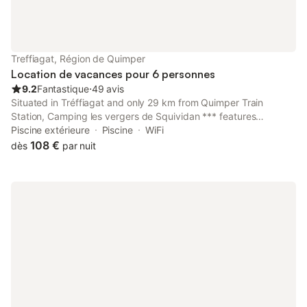
Treffiagat, Région de Quimper
Location de vacances pour 6 personnes
9.2
Fantastique
⋅
49 avis
Situated in Tréffiagat and only 29 km from Quimper Train
Station, Camping les vergers de Squividan *** features
accommodation with sea views, free WiFi and free private
Piscine extérieure
Piscine
WiFi
parking.
108 €
dès
par nuit