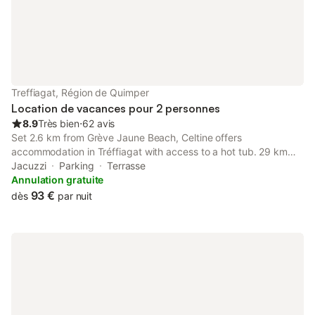
Treffiagat, Région de Quimper
Location de vacances pour 2 personnes
8.9
Très bien
⋅
62 avis
Set 2.6 km from Grève Jaune Beach, Celtine offers
accommodation in Tréffiagat with access to a hot tub. 29 km
from Quimper Train Station and 30 km from Breton County
Jacuzzi
Parking
Terrasse
Museum, the property features a garden and a terrace.
Annulation gratuite
93 €
dès
par nuit