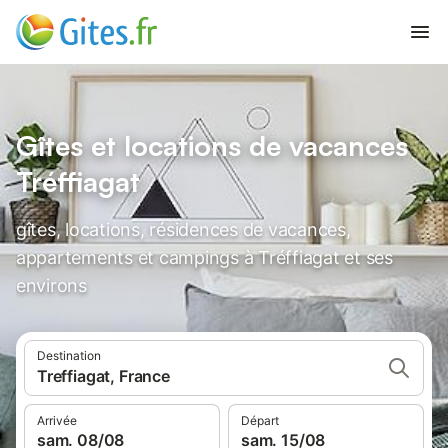
Gîtes et locations de vacances
Tréffiagat
gîtes, locations, résidences de vacances,
appartements et campings à Tréffiagat et ses
environs
Destination
Treffiagat, France
Arrivée
Départ
sam. 08/08
sam. 15/08