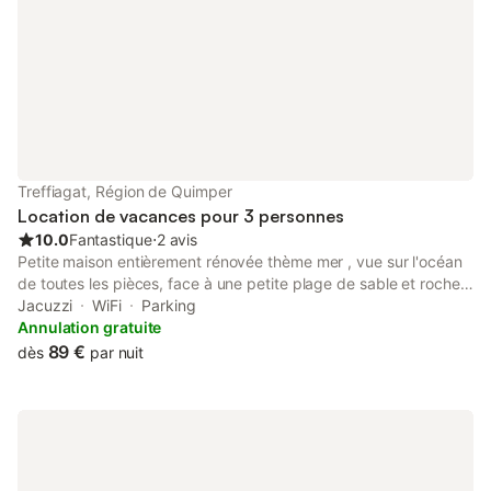
Treffiagat, Région de Quimper
Location de vacances pour 3 personnes
10.0
Fantastique
⋅
2 avis
Petite maison entièrement rénovée thème mer , vue sur l'océan
de toutes les pièces, face à une petite plage de sable et rochers
. Cuisine entièrement équipée avec ilot central et laques
Jacuzzi
WiFi
Parking
inductions vous permettant de cuisiner en regardant la mer ! Le
Annulation gratuite
salon peut se scinder en 2 parties grâce à un système de trois
89 €
dès
par nuit
portes coulissantes qui une fois fermées vous créé un espace
chambre, toilettes séparées, salle d'eau avec douche à
l'Italienne. L'autre partie gardant l'espace tv, poêle à bois.
Al'étage, très belle chambre lambrissée de bois avec lit de 160
par 200, attenant à une salle d'eau et l'accès à la terrasse , de
belle surface, vous permettant de profiter d'une superbe vue