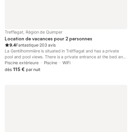
Treffiagat, Région de Quimper
Location de vacances pour 2 personnes
9.4
Fantastique
⋅
203 avis
La Gentilhommière is situated in Tréffiagat and has a private
pool and pool views. There is a private entrance at the bed and
breakfast for the convenience of those who stay.
Piscine extérieure
Piscine
WiFi
115 €
dès
par nuit