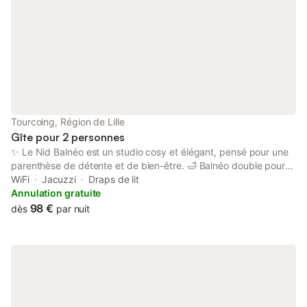
Tourcoing, Région de Lille
Gîte pour 2 personnes
✨ Le Nid Balnéo est un studio cosy et élégant, pensé pour une
parenthèse de détente et de bien-être. 🛁 Balnéo double pour
un moment de relaxation à deux 🛏️ Lit confortable avec linge et
WiFi
Jacuzzi
Draps de lit
serviettes fournis 🍽️ Kitchenette équipée pour vos repas 📺 TV
Annulation gratuite
& Wifi haut débit 🚿 Salle d’eau moderne avec douche 🌙
98 €
dès
par nuit
Ambiance calme, chaleureuse et intimiste, parfaite pour une
escapade romantique, un séjour détente ou un déplacement
professionnel avec confort. Les voyageurs ont accès à
l’intégralité du logement, en toute indépendance. Logement
non-fumeur Les fêtes ne sont pas autorisées Respect du calme
et du voisinage demandé La balnéo est réservée à un usage
détente (pas de produits moussants) Animaux : Non autorisés.