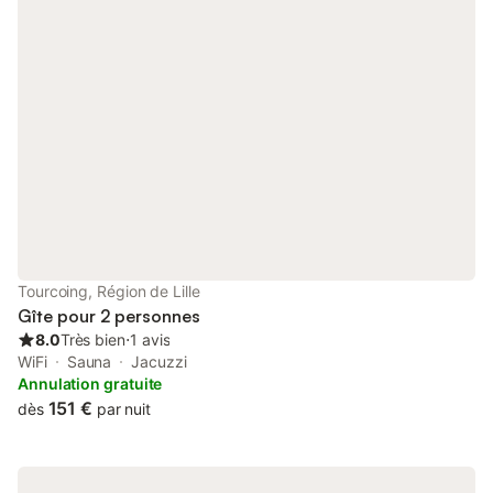
aménagé avec une attention particulière. Nous comptons donc
sur votre bienveillance pour en prendre soin. 🙏 📢 Règles de la
maison : 🚭 Ne pas fumer dans l'appartement et aux fenêtres.
🧹 Entretenez le logement comme le vôtre. 🗑️ Les poubelles
doivent être sorties. 🛋️ Rangez le logement comme à votre
arrivée. 🎉 Les fêtes ne sont pas autorisées. 🕒 Arrivées à partir
de 16h00 : Si vous arrivez après 22h00, nous vous demandons
de respecter le calme pour ne pas déranger les autres
locataires. 🧽 Propreté des lieux : * Les logements sont nettoyés
après chaque départ et préparés pour les nouveaux voyageurs.
* Lorsque vous quittez le logement, merci de le rendre en bon
état pour éviter des frais supplémentaires pour le ménage. 🤩
Profitez pleinement de votre séjour et détendez-vous ! Animaux
Tourcoing, Région de Lille
: Non autorisés. Fumeurs : Non autorisés. Événements
Gîte pour 2 personnes
8.0
Très bien
⋅
1 avis
WiFi
Sauna
Jacuzzi
Annulation gratuite
151 €
dès
par nuit