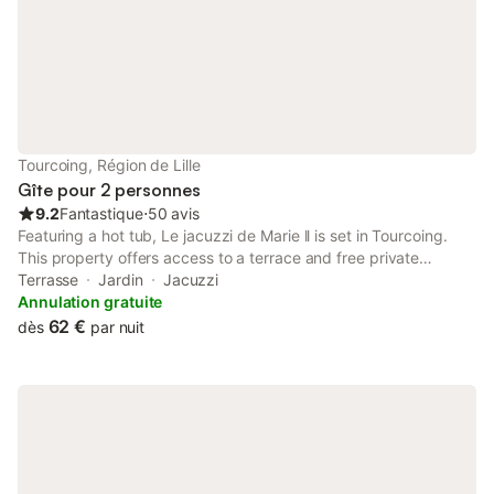
Tourcoing, Région de Lille
Gîte pour 2 personnes
9.2
Fantastique
⋅
50 avis
Featuring a hot tub, Le jacuzzi de Marie ll is set in Tourcoing.
This property offers access to a terrace and free private
parking. The property is non-smoking and is located 1.7 km
Terrasse
Jardin
Jacuzzi
from Jean Lebas Train Station.
Annulation gratuite
62 €
dès
par nuit