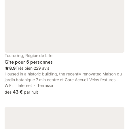
Tourcoing, Région de Lille
Gîte pour 5 personnes
8.9
Très bien
⋅
229 avis
Housed in a historic building, the recently renovated Maison du
jardin botanique 7 min centre et Gare Accueil Vélos features
accommodation with a garden and free WiFi. Boasting a shared
WiFi
Internet
Terrasse
kitchen, this property also provides guests with a barbecue.
43 €
dès
par nuit