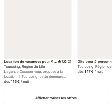
Location de vacances pour 9 personnes
7.0
(
2
)
Gîte pour 2 personn
Tourcoing, Région de Lille
Tourcoing, Région de 
L'agence Cocoonr vous propose à la
dès
147 €
/
nuit
location, à Tourcoing, cette demeure
d’une superficie de 220 m² et pouvant
dès
116 €
/
nuit
accueillir jusqu’à 9 voyageurs. Elle est
composée d’une jolie pièce à vivre, d'une
cuisine équipée, de cinq chambres, d'une
Afficher toutes les offres
salle de bain (avec baignoire), d'une salle
d'eau avec douche et vous pourrez
profiter d’un jardin-terrasse d’environ 50