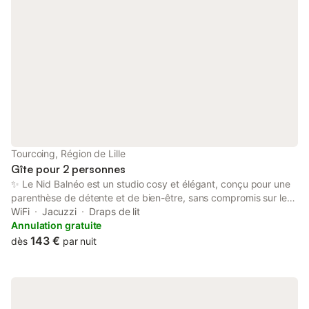
Tourcoing, Région de Lille
Gîte pour 2 personnes
✨ Le Nid Balnéo est un studio cosy et élégant, conçu pour une
parenthèse de détente et de bien-être, sans compromis sur le
confort. 🛁 Bain à remous double pour un moment de relaxation
WiFi
Jacuzzi
Draps de lit
absolue 🛏️ Lit confortable avec linge de lit et serviettes fournis
Annulation gratuite
📺 TV écran plat et Wifi haut débit 🚿 Salle d’eau moderne avec
143 €
dès
par nuit
douche spacieuse 🌙 L’ambiance est calme, chaleureuse et
intimiste, idéale pour une escapade romantique, une nuit
détente ou un séjour professionnel avec envie de confort. Les
voyageurs ont accès à l’intégralité du logement, en toute
autonomie. L’arrivée se fait de manière indépendante,