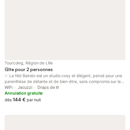
Tourcoing, Région de Lille
Gîte pour 2 personnes
✨ Le Nid Balnéo est un studio cosy et élégant, pensé pour une
parenthèse de détente et de bien-être, sans compromis sur le
confort. 🛁 Balnéo double pour un moment de relaxation absolue
WiFi
Jacuzzi
Draps de lit
🛏️ Lit confortable avec linge et serviettes fournis 📺 TV écran
Annulation gratuite
plat & Wifi haut débit 🚿 Salle d’eau moderne avec douche
144 €
dès
par nuit
spacieuse 🌙 L’ambiance est calme, chaleureuse et intimiste,
idéale pour une escapade romantique, une nuit détente ou un
séjour professionnel avec envie de confort. Les voyageurs ont
accès à l’intégralité du logement, en toute autonomie. L’arrivée
se fait de manière indépendante, permettant une grande