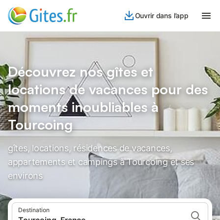
Ouvrir dans l’app
Découvrez nos gîtes et
locations de vacances pour des
moments inoubliables à
Tourcoing
gîtes, locations, résidences de vacances,
appartements et campings à Tourcoing et ses
environs
Destination