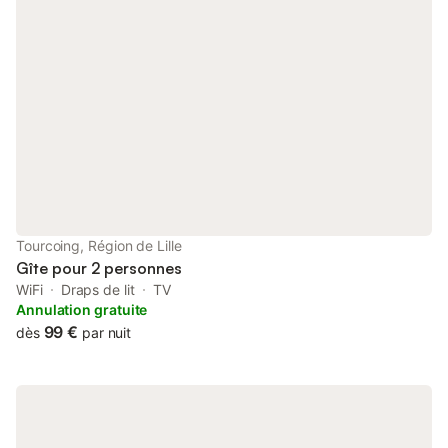
permettant une grande flexibilité. ⚠️ Ce logement ne dispose
pas de kitchenette, ce qui permet de privilégier pleinement
l’espace bien-être et la détente. Logement non-fumeur Fêtes
non autorisées Respect du calme et du voisinage demandé Bain
à remous réservé à un usage détente (sans produits moussants)
Animaux : Non autorisés. Fumeurs : Non autorisés. Événements :
Non autorisés. Ne convient pas aux enfants ou aux nourrissons.
Nous sommes joignables par le biais de la messagerie Airbnb. 📌
Situé au cœur du centre-ville de Tourcoing, le logement
bénéficie d’un emplacement pratique et agréable. ☕🍽️
Restaurants, cafés, boulangeries et commerces sont
accessibles à pied. 🌆 Quartier vivant en journée, calme en
Tourcoing, Région de Lille
soirée. 📍 Accès rapide à Lille et Roubaix, au sein de la
Gîte pour 2 personnes
métropole lilloise. Le
WiFi
Draps de lit
TV
Annulation gratuite
99 €
dès
par nuit