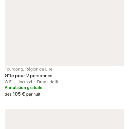
flexibilité. ⚠️ Le logement ne dispose pas de kitchenette, ce qui
permet de privilégier un espace dédié au bien-être et à la
détente. De nombreux restaurants et commerces sont
accessibles à pied à proximité. Logement non-fumeur Fêtes non
autorisées Respect du calme et du voisinage demandé Balnéo
réservée à un usage détente (sans produits moussants)
Animaux : Non acceptés. Fumeurs : Non autorisés. Événements
: Non autorisés. Ne convient pas aux enfants ou aux bébés.
Nous sommes joignables par le biais de la messagerie. Le
logement se compose d’un T2 entièrement privatif, organisé
autour d’un espace principal chaleureux et bien agencé,
accompagné d’une chambre à l’étage. La pièce de vie
Tourcoing, Région de Lille
comprend un coin nuit confortable, un espace détente avec
Gîte pour 2 personnes
télévision et wifi haut débit, ainsi
WiFi
Jacuzzi
Draps de lit
Annulation gratuite
105 €
dès
par nuit