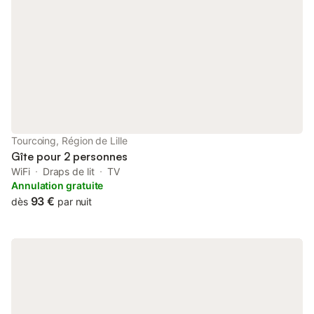
Fumeurs : Non autorisés. Événements : Non autorisés. Ne
convient pas aux enfants ou aux bébés. Nous sommes
joignables par le biais de la messagerie. Le logement est en
centre-ville de Tourcoing, dans un secteur vivant et agréable, à
proximité immédiate de nombreux commerces et services. Vous
trouverez à quelques minutes à pied des boulangeries, cafés,
restaurants, supermarchés et commerces de proximité, ce qui
permet de profiter pleinement du séjour sans avoir besoin de
véhicule. Le centre-ville de Tourcoing se distingue par son
dynamisme, son architecture et son ambiance conviviale, tout
Tourcoing, Région de Lille
en restant calme en soirée. La situation du logement permet
Gîte pour 2 personnes
également de découvrir fac
WiFi
Draps de lit
TV
Annulation gratuite
93 €
dès
par nuit