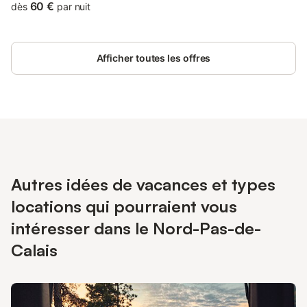
- draps fourni Réservation par téléphone. Tarif aménagé pour
60 €
dès
par nuit
les personnes en déplacement Stationnement dans cour
fermée. Tous commerces à 2 km : Carrefour Market, Aldi, Lidl,
pharmacie …
Afficher toutes les offres
Autres idées de vacances et types
locations qui pourraient vous
intéresser dans le Nord-Pas-de-
Calais