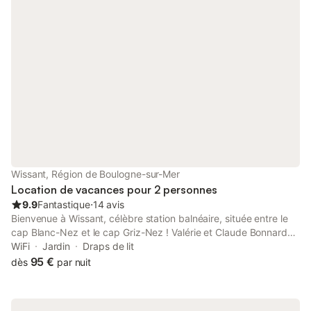
ajouter 10 € par nuit et par personne. En juillet et août : 7 nuits
minimum du samedi au samedi. Le tarif à cette période d'été
(2026) est le suivant : 620 eur / 2 personnes 670 eur / 3
personnes 710 eur / 4 personnes 750 eur / 5 personnes
Wissant, Région de Boulogne-sur-Mer
Location de vacances pour 2 personnes
9.9
Fantastique
⋅
14 avis
Bienvenue à Wissant, célèbre station balnéaire, située entre le
cap Blanc-Nez et le cap Griz-Nez ! Valérie et Claude Bonnard
vous accueillent toute l'année dans leur maison d'hôtes "Wissant
WiFi
Jardin
Draps de lit
l'Opale". Nos chambres d'hôtes sont tout confort. Elles
95 €
dès
par nuit
disposent d'un lit deux personnes, d'une télévision et de la Wifi,
d'une grande salle de bain indépendante équipée d'une
douche, d'un lavabo et de WC indépendant. Elles donnent sur