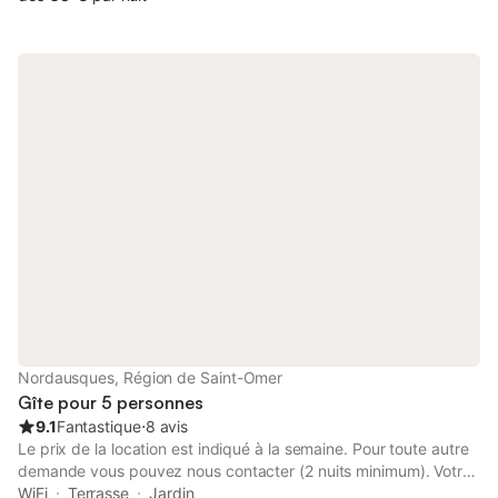
possible et chaise haute). Accès aux chambres indépendant.
Donia et Alain vous accueillent pour le petit déjeuner dans leur
maison. Marquise est située sur la Terre des 2 Caps à 9 km de
Wissant. Commerces, restauration, piscine à proximité.
Possibilité de coucher 2 personnes supplémentaires lit bébé
disponible. Réfrigérateur et micro ondes communs au chambre
1 et 2.
Nordausques, Région de Saint-Omer
Gîte pour 5 personnes
9.1
Fantastique
⋅
8 avis
Le prix de la location est indiqué à la semaine. Pour toute autre
demande vous pouvez nous contacter (2 nuits minimum). Votre
animal de compagnie de compagnie est accueilli sur demande
WiFi
Terrasse
Jardin