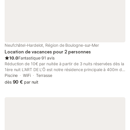
Neufchâtel-Hardelot, Région de Boulogne-sur-Mer
Location de vacances pour 2 personnes
10.0
Fantastique
⋅
91 avis
Réduction de 10€ par nuitée à partir de 3 nuits réservées dès la
1ère nuit L'ART DE L'Ô est notre résidence principale à 400m de
la plage, des restaurants et du centre de la station balnéaire
Piscine
WiFi
Terrasse
d'HARDELOT, véritable lieu de détente avec sa piscine chauffée
90 €
dès
par nuit
(Mai à SEPTEMBRE inclus) de 10m/4m, son spa extérieur abrité
gratuit. Les 3 chambres situées en RDC comportent chacune
leurs salle douche/WC/ terrasse privative et bénéficient d'une
totale indépendance avec leur accès direct par la terrasse.
Nous vous accueillons dans l'espace "salle à manger" pour le
petit déjeuner à la carte, réalisé avec une majorité de produits
régionaux. Vous pouvez profiter, en soirée, du calme de l'endroit
autour d'une planche terre ou mer (à réserver 24h à l'avance