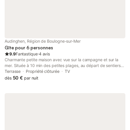
domaine.
Audinghen, Région de Boulogne-sur-Mer
Gîte pour 6 personnes
9.9
Fantastique
⋅
4 avis
Charmante petite maison avec vue sur la campagne et sur la
mer. Située à 10 min des petites plages, au départ de sentiers
de randonnées et à 200 m d'un centre équestre.
Terrasse
Propriété clôturée
TV
50 €
dès
par nuit