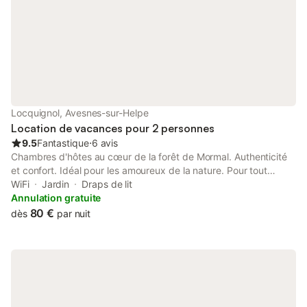
Locquignol, Avesnes-sur-Helpe
Location de vacances pour 2 personnes
9.5
Fantastique
⋅
6 avis
Chambres d'hôtes au cœur de la forêt de Mormal. Authenticité
et confort. Idéal pour les amoureux de la nature. Pour tout
renseignement : 0749221796 latourailledemormal@gmail.com
WiFi
Jardin
Draps de lit
Facebook latourailledemormal Tarif réduit " nuits consécutives" :
Annulation gratuite
80 € la nuit par chambre
80 €
dès
par nuit