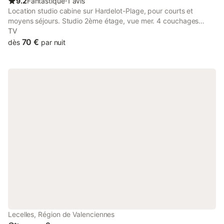
9.2
Fantastique
⋅
1 avis
Location studio cabine sur Hardelot-Plage, pour courts et
moyens séjours. Studio 2ème étage, vue mer. 4 couchages
Proche de la plage, du centre de la station et du club nautique.
TV
Tout se fait à pied !
70 €
dès
par nuit
Lecelles, Région de Valenciennes