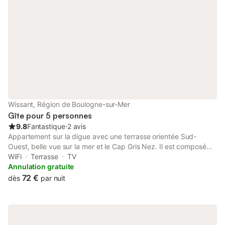
Wissant, Région de Boulogne-sur-Mer
Gîte pour 5 personnes
9.8
Fantastique
⋅
2 avis
Appartement sur la digue avec une terrasse orientée Sud-
Ouest, belle vue sur la mer et le Cap Gris Nez. Il est composé
d'un séjour avec une cuisine équipée et de deux chambres
WiFi
Terrasse
TV
(dont une en mezzanine). Accès direct à la plage WiFi. Pour 5
Annulation gratuite
personnes : Chambre 1 : lit double : 160x190 + couette de
72 €
dès
par nuit
200x200 Chambre 2 : 3 lits simples : 90x190 + couettes de
200x140 85 € la nuit base 2 personnes les vendredi et samedi
+ périodes vacances scolaires ou jours fériés (autres périodes :
72 euros la nuit pour 2 personnes) Au-delà de 2 personnes,