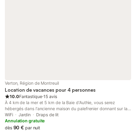
une terrasse en bois et un jardin joliment arboré au calme. Nous
sommes situés à 5 minutes à pied du centre du village et à 10
minutes à pied de la plage. Nous prenons 2 nuitées minimum
Verton, Région de Montreuil
Location de vacances pour 4 personnes
10.0
Fantastique
⋅
15 avis
À 4 km de la mer et 5 km de la Baie d'Authie, vous serez
hébergés dans l'ancienne maison du palefrenier donnant sur la
cour d'une fermette Picarde où logent les propriétaires. C'est un
WiFi
Jardin
Draps de lit
logement indépendant de 60 m² sur deux niveaux,
Annulation gratuite
complètement rénové : une belle chambre parentale avec un lit
90 €
dès
par nuit
de 160, une jolie pièce cuisine séjour et un salon en mezzanine