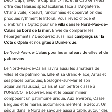
Deux Caps, avec le Cap Blanc-Nez et le Cap Gris-Nez,
offre des falaises spectaculaires face à l'Angleterre.
Char à voile, kitesurf, randonnées et observation des
phoques rythment le littoral. Vous rêvez d'iode et
d'embruns ? Optez pour une
villa dans le Nord-Pas-de-
Calais au bord de la mer
. Envie de comparer les
hébergements ? Découvrez aussi nos
campings sur la
Côte d'Opale
et nos
gîtes à Dunkerque
.
Le Nord-Pas-de-Calais pour les amateurs de villes et de
patrimoine
Le Nord-Pas-de-Calais ravira aussi les amateurs de
villes et de patrimoine.
Lille
et sa Grand-Place, Arras et
ses places baroques, Boulogne-sur-Mer et son
aquarium Nausicaá, Calais et son beffroi classé à
l'UNESCO, le Louvre-Lens et le bassin minier
composent un patrimoine unique. Aux environs, Cassel,
Bergues et le marais audomarois méritent le détour. Un
séjour dans le Nord se savoure aussi à table, autour des