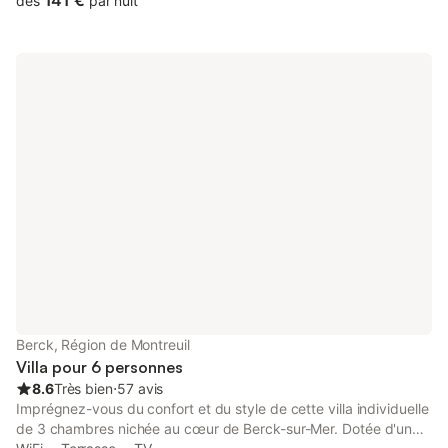
141 €
dès
par nuit
four, réfrigérateur/congélateur et lave-vaisselle facilite la
préparation des repas, tandis que la véranda couverte avec
salon de jardin est idéale pour des soirées relaxantes. Avec ses
trois chambres, ses deux salles de bains et ses toilettes
supplémentaires, la maison allie confort et praticité. Activités
pour animaux de compagnie Les animaux de compagnie sont
les bienvenus et la région offre de nombreuses possibilités. Les
plages de sable de Berck-sur-Mer offrent des étendues
adaptées aux chiens où ils peuvent courir et jouer, tandis que
les sentiers côtiers pittoresques et les dunes environnantes
offrent d'excellents itinéraires de randonnée. Les parcs locaux
sont parfaits pour de courtes promenades, et de nombreux
cafés et brasseries avec terrasses vous permettent d'emmener
vos compagnons. De retour à la villa, le jardin offre un espace
sûr et calme où les animaux peuvent se reposer après une
journée d'aventure. Restauration et saveurs locales
L'emplacement de la villa permet d'explorer facilement la
Berck, Région de Montreuil
gastronomie de Berck-sur-Mer. Des restaurants de fruits de mer
Villa pour 6 personnes
aux bras
8.6
Très bien
⋅
57 avis
Imprégnez-vous du confort et du style de cette villa individuelle
de 3 chambres nichée au cœur de Berck-sur-Mer. Dotée d'un