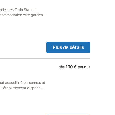
ciennes Train Station,
accommodation with garden
Plus de détails
130 €
dès
par nuit
t accueillir 2 personnes et
. L'établissement dispose de
ité et se trouve à 500 m du
r comprend une chambre avec
e et un coin salon avec un
 Wi-Fi et de parquet, avec
 beauté disponibles sur