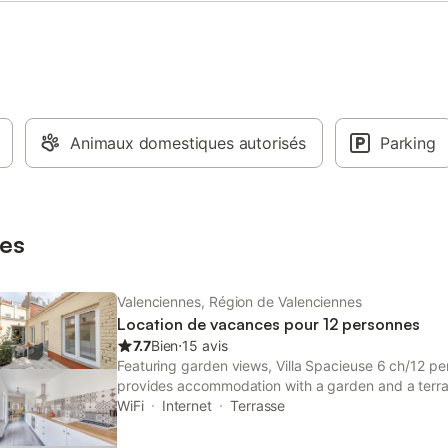
Animaux domestiques autorisés
Parking
es
Valenciennes, Région de Valenciennes
Location de vacances pour 12 personnes
7.7
Bien
⋅
15 avis
Featuring garden views, Villa Spacieuse 6 ch/12 p
provides accommodation with a garden and a terr
Matisse Museum. Guests staying at this villa have a
WiFi
Internet
Terrasse