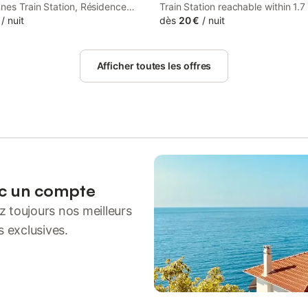
nes Train Station, Résidence
Train Station reachable within 1.7
ME - Centre ville Valenciennes
/
nuit
Résidence Sénac offers express 
dès
20 €
/
nuit
 accommodation with a shared
and check-out, soundproof rooms
ree WiFi and a shared kitchen.
garden, free WiFi and a terrace.
Afficher toutes les offres
ec un compte
 toujours nos meilleurs
s exclusives.