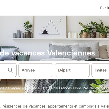
Publi
s de vacances Valenciennes
Arrivée
Départ
Invités
·
·
·
·
ions de vacances
France
Hauts-de-France
Nord-Pas-de-Calais
ns, résidences de vacances, appartements et campings à Vale