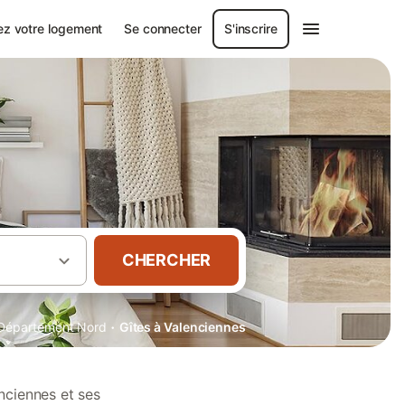
ez votre logement
Se connecter
S'inscrire
CHERCHER
·
Département Nord
Gîtes à Valenciennes
nciennes et ses