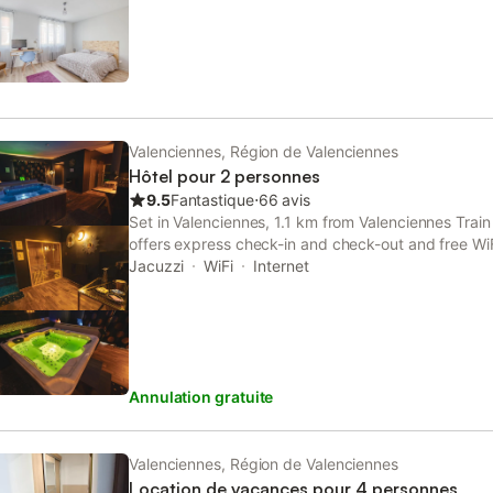
Valenciennes, Région de Valenciennes
Hôtel pour 2 personnes
9.5
Fantastique
⋅
66 avis
Set in Valenciennes, 1.1 km from Valenciennes Train
offers express check-in and check-out and free WiF
Jacuzzi
WiFi
Internet
Annulation gratuite
Valenciennes, Région de Valenciennes
Location de vacances pour 4 personnes