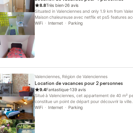
8.8
Très bien
⋅
26 avis
Situated in Valenciennes and only 1.9 km from Valen
Maison chaleureuse avec netflix et ps5 features 
views, free WiFi and free private parking.
WiFi
Internet
Parking
Valenciennes, Région de Valenciennes
Location de vacances pour 2 personnes
9.4
Fantastique
⋅
139 avis
Situé à Valenciennes, cet appartement de 40 m² peu
constitue un point de départ pour découvrir la ville
chambres insonorisées pour garantir votre tranquill
WiFi
Internet
Parking
centre-ville ainsi qu'à 1 km de la gare. L'intérieu
un très grand lit double, une salle de bains privativ
bureau. L'appartement est équipé du chauffage, du
un service de ménage quotidien et des services de