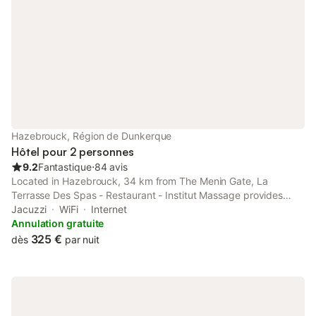
Hazebrouck, Région de Dunkerque
Hôtel pour 2 personnes
9.2
Fantastique
⋅
84 avis
Located in Hazebrouck, 34 km from The Menin Gate, La
Terrasse Des Spas - Restaurant - Institut Massage provides
accommodation with a terrace, free private parking, a
Jacuzzi
WiFi
Internet
restaurant and a bar.
Annulation gratuite
325 €
dès
par nuit