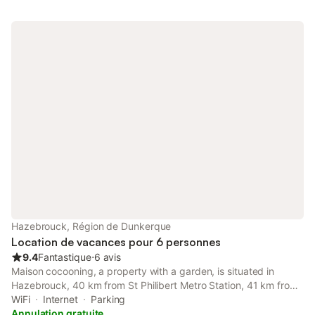
Hazebrouck, Région de Dunkerque
Location de vacances pour 6 personnes
9.4
Fantastique
⋅
6 avis
Maison cocooning, a property with a garden, is situated in
Hazebrouck, 40 km from St Philibert Metro Station, 41 km from
Dunkerque Train Station, as well as 44 km from Louvre Lens
WiFi
Internet
Parking
Museum.
Annulation gratuite