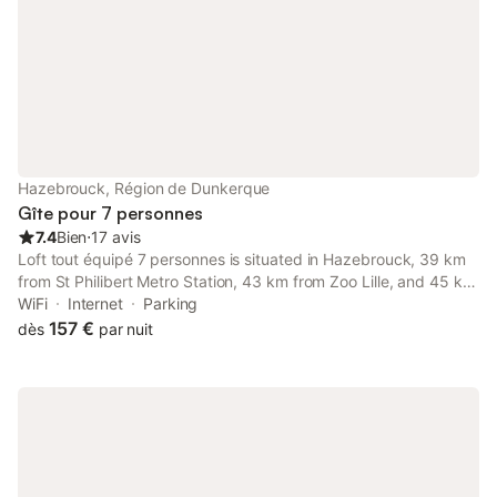
Hazebrouck, Région de Dunkerque
Gîte pour 7 personnes
7.4
Bien
⋅
17 avis
Loft tout équipé 7 personnes is situated in Hazebrouck, 39 km
from St Philibert Metro Station, 43 km from Zoo Lille, and 45 km
from Coilliot House. This apartment provides free private
WiFi
Internet
Parking
parking, full-day security and free WiFi.
157 €
dès
par nuit