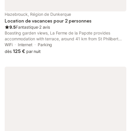
Hazebrouck, Région de Dunkerque
Location de vacances pour 2 personnes
9.5
Fantastique
⋅
2 avis
Boasting garden views, La Ferme de la Papote provides
accommodation with terrace, around 41 km from St Philibert
Metro Station. The property has inner courtyard and quiet street
WiFi
Internet
Parking
views, and is 45 km from Zoo Lille.
125 €
dès
par nuit