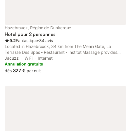
Hazebrouck, Région de Dunkerque
Hôtel pour 2 personnes
9.2
Fantastique
⋅
84 avis
Located in Hazebrouck, 34 km from The Menin Gate, La
Terrasse Des Spas - Restaurant - Institut Massage provides
accommodation with a terrace, free private parking, a
Jacuzzi
WiFi
Internet
restaurant and a bar.
Annulation gratuite
327 €
dès
par nuit