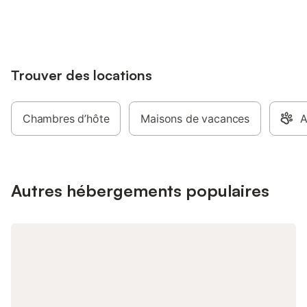
jusqu'à 10% sur nos logements.
Trouver des locations
Chambres d’hôte
Maisons de vacances
A
Autres hébergements populaires