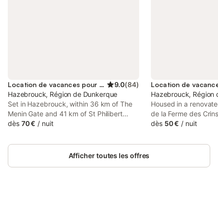
Location de vacances pour 2 personnes
9.0
(
84
)
Hazebrouck, Région de Dunkerque
Hazebrouck, Région
Set in Hazebrouck, within 36 km of The
Housed in a renovated
Menin Gate and 41 km of St Philibert
de la Ferme des Crin
Metro Station, Les Charmilles offers
dès
70 €
/
nuit
the centre of Hazeb
dès
50 €
/
nuit
accommodation with a garden as well as
from the Belgium Bord
free private parking for guests who drive.
garden and a bedro
beams. The living ro
Afficher toutes les offres
TV and a dining...
Connectez-vous et économisez
Se connecter