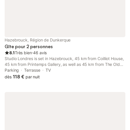
Hazebrouck, Région de Dunkerque
Gîte pour 2 personnes
8.1
Très bien
⋅
46 avis
Studio Londres is set in Hazebrouck, 45 km from Coilliot House,
45 km from Printemps Gallery, as well as 45 km from The Old
Lille District. With free private parking, the property is 34 km
Parking
Terrasse
TV
from The Menin Gate and 39 km from St Philibert Metro...
118 €
dès
par nuit