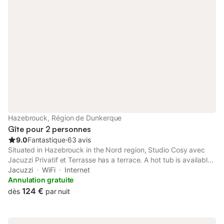
Hazebrouck, Région de Dunkerque
Gîte pour 2 personnes
9.0
Fantastique
⋅
63 avis
Situated in Hazebrouck in the Nord region, Studio Cosy avec
Jacuzzi Privatif et Terrasse has a terrace. A hot tub is available
for guests. The property is non-smoking and is located 34 km
Jacuzzi
WiFi
Internet
from The Menin Gate.
Annulation gratuite
124 €
dès
par nuit