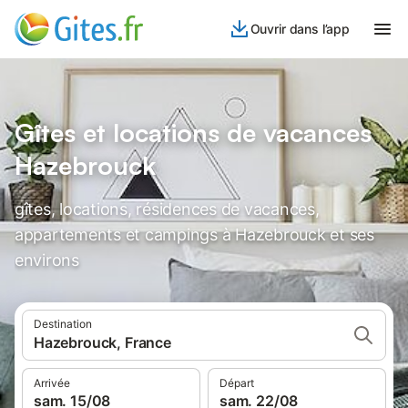
Ouvrir dans l’app
Gîtes et locations de vacances
Hazebrouck
gîtes, locations, résidences de vacances,
appartements et campings à Hazebrouck et ses
environs
Destination
Hazebrouck, France
Arrivée
Départ
sam. 15/08
sam. 22/08