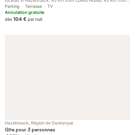
located in Hazebrouck, 45 km from Coilliot House, 45 km from
Printemps Gallery, as well as 45 km from The Old Lille District.
Parking
Terrasse
TV
Annulation gratuite
104 €
dès
par nuit
Hazebrouck, Région de Dunkerque
Gîte pour 3 personnes