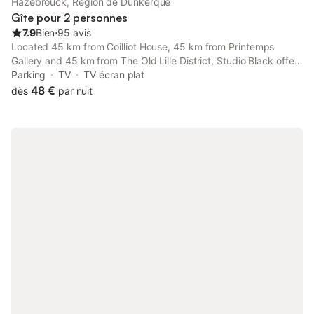
Hazebrouck, Région de Dunkerque
Gîte pour 2 personnes
7.9
Bien
⋅
95 avis
Located 45 km from Coilliot House, 45 km from Printemps
Gallery and 45 km from The Old Lille District, Studio Black offers
accommodation situated in Hazebrouck.
Parking
TV
TV écran plat
48 €
dès
par nuit