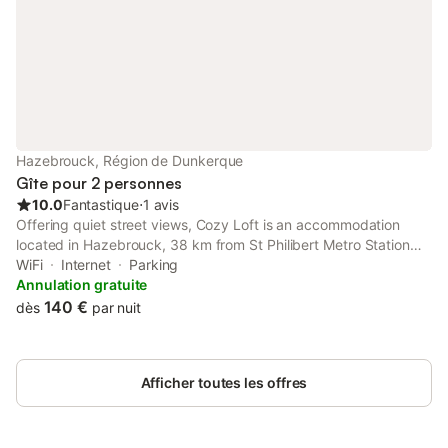
Hazebrouck, Région de Dunkerque
Gîte pour 2 personnes
10.0
Fantastique
⋅
1 avis
Offering quiet street views, Cozy Loft is an accommodation
located in Hazebrouck, 38 km from St Philibert Metro Station
and 42 km from Dunkerque Train Station. Both free WiFi and
WiFi
Internet
Parking
parking on-site are accessible at the apartment free of charge.
Annulation gratuite
140 €
dès
par nuit
Afficher toutes les offres