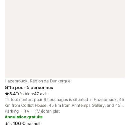
Hazebrouck, Région de Dunkerque
Gîte pour 6 personnes
8.4
Très bien
⋅
47 avis
T2 tout confort pour 6 couchages is situated in Hazebrouck, 45
km from Coilliot House, 45 km from Printemps Gallery, and 45
km from The Old Lille District.
Parking
TV
TV écran plat
Annulation gratuite
106 €
dès
par nuit