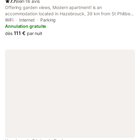
7.7
Bien
⋅
16 avis
Offering garden views, Modern apartment! is an
accommodation located in Hazebrouck, 39 km from St Philibert
Metro Station and 43 km from Zoo Lille. Both free WiFi and
WiFi
Internet
Parking
parking on-site are accessible at the apartment free of charge.
Annulation gratuite
111 €
dès
par nuit