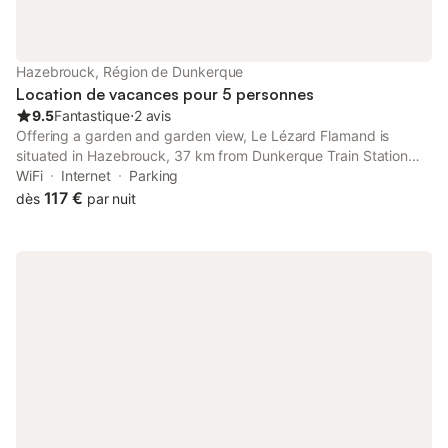
Hazebrouck, Région de Dunkerque
Location de vacances pour 5 personnes
9.5
Fantastique
⋅
2 avis
Offering a garden and garden view, Le Lézard Flamand is
situated in Hazebrouck, 37 km from Dunkerque Train Station
and 42 km from St Philibert Metro Station. This property offers
WiFi
Internet
Parking
access to a terrace, free private parking and free WiFi.
117 €
dès
par nuit