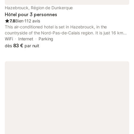
Hazebrouck, Région de Dunkerque
Hôtel pour 3 personnes
7.8
Bien
⋅
112 avis
This air-conditioned hotel is set in Hazebrouck, in the
countryside of the Nord-Pas-de-Calais region. It is just 16 km
from the border of Belgium and features free Wi-Fi access and a
WiFi
Internet
Parking
garden with a terrace.
83 €
dès
par nuit