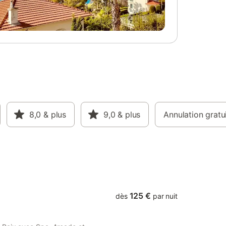
lettes.
alement
8,0
& plus
9,0
& plus
Annulation gratu
125 €
dès
par nuit