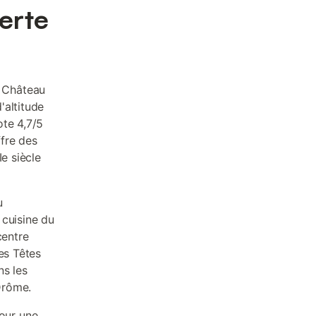
erte
u Château
'altitude
ote 4,7/5
fre des
e siècle
u
 cuisine du
centre
es Têtes
ns les
 Drôme.
our une