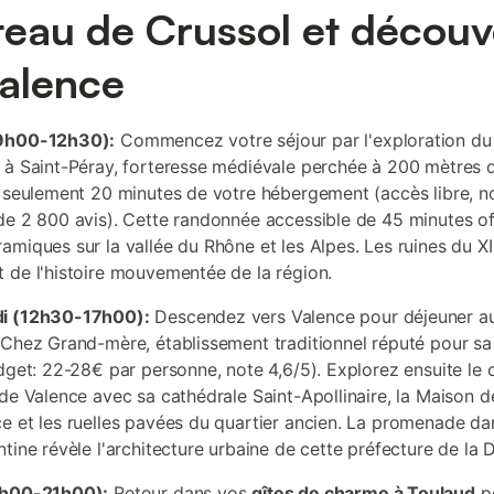
eau de Crussol et découv
alence
9h00-12h30):
Commencez votre séjour par l'exploration d
 à Saint-Péray, forteresse médiévale perchée à 200 mètres d
à seulement 20 minutes de votre hébergement (accès libre, n
de 2 800 avis). Cette randonnée accessible de 45 minutes of
amiques sur la vallée du Rhône et les Alpes. Les ruines du XII
 de l'histoire mouvementée de la région.
i (12h30-17h00):
Descendez vers Valence pour déjeuner a
 Chez Grand-mère, établissement traditionnel réputé pour sa
udget: 22-28€ par personne, note 4,6/5). Explorez ensuite le 
 de Valence avec sa cathédrale Saint-Apollinaire, la Maison d
e et les ruelles pavées du quartier ancien. La promenade da
ntine révèle l'architecture urbaine de cette préfecture de la
7h00-21h00):
Retour dans vos
gîtes de charme à Toulaud
p