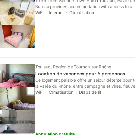
10 km from Valence Town Hall in Toulaud, Havre de
Bureau provides accommodation with access to a hot
WiFi
Internet
Climatisation
Toulaud, Région de Tournon-sur-Rhône
Location de vacances pour 6 personnes
Ce logement paisible offre un séjour détente pour t
la vallée du Rhône, entre campagne et villes, fleuves
culturels et sportifs, tourisme et gastronomie, vous
WiFi
Climatisation
Draps de lit
indépendante, idéalement située dans un quartier r
village pittoresque du Vivarais (10’ de Valence Cet
ensoleillée et lumineuse au milieu de son jardin clo
balades à pieds à vélos ou en VTT
Annulation gratuite