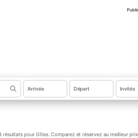
Publi
s de vacances à Toulaud
Arrivée
Départ
Invités
·
·
·
·
France
Sud de la France
Auvergne-Rhône-Alpes
Massif central
3 résultats pour Gîtes. Comparez et réservez au meilleur prix