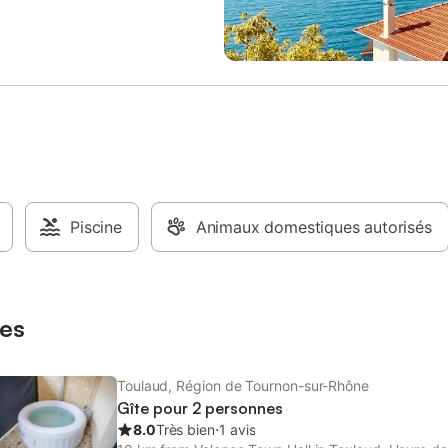
de ménage et les serviettes de toi
Les draps de plages peuvent ég
vous être proposés.
Piscine
Animaux domestiques autorisés
es
Toulaud, Région de Tournon-sur-Rhône
Gîte pour 2 personnes
8.0
Très bien
⋅
1 avis