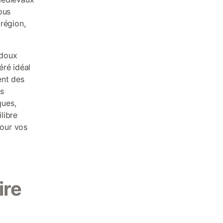
ous
région,
 doux
éré idéal
ent des
es
ques,
libre
pour vos
ire