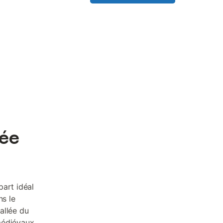
lée
part idéal
ns le
allée du
médiévaux