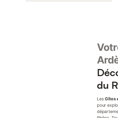
Votr
Ard
Déco
du R
Les
Gîtes 
pour explo
départemen
Rhône, Tou