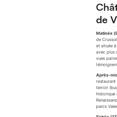
Chât
de V
Matinée (
de Crussol
et située 
avec plus 
vues panor
témoignent
Après-mid
restaurant
terroir (b
historique
Renaissanc
parcs Vale
Soirée (1