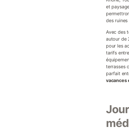
et paysag
permettron
des ruines
Avec des t
autour de 
pour les a
tarifs entr
équipement
terrasses c
parfait en
vacances 
Jour
méd