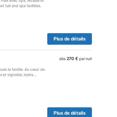
 Paix avec Spa, Arcade et
 tub and spa facilities.
Plus de détails
270 €
dès
par nuit
oute la famille. Au cœur de
 et vignoble, loisirs
 séjournerez dans une villa
ésidentiel au pied d’un
te villa de 6 couchages est
s. Proche des départs de
Plus de détails