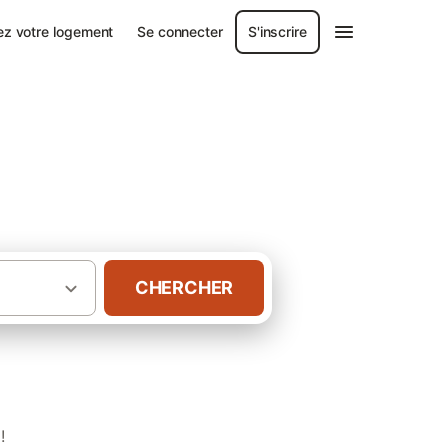
ez votre logement
Se connecter
S'inscrire
CHERCHER
·
·
Rhône-Alpes
Ardèche
Gîtes à Toulaud
!