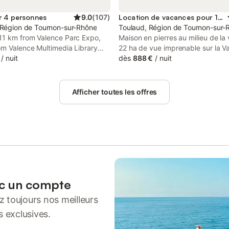
r 4 personnes
9.0
(
107
)
Location de vacances pour 15 personnes
 Région de Tournon-sur-Rhône
Toulaud, Région de Tournon-sur-
11 km from Valence Parc Expo,
Maison en pierres au milieu de la
om Valence Multimedia Library
22 ha de vue imprenable sur la Va
m from Valence Town Hall, Gîtes
/
nuit
Rhône. En pleine nature, sans vis 
dès
888 €
/
nuit
e et Poivron provides
pas de voisin a proximité. Ancie
ation set in Toulaud.
de 340 m² entièrement rénovée 
avec une piscine de 5x10. Idéale
Afficher toutes les offres
réunions de famille, les séminaire
d'entreprise, les séjours détentes
Nombreuses randonnées a proxim
VTT, balade a cheval. Ouvert sur 
nature, vous appréciez le silence
par le chant des oiseaux . Vous 
les différentes vues. Point fort de
maison la vue exceptionnelle vue
sur la plaine de Toulaud, la vallée
ec un compte
Rhône et le Vercors. Maison de 
 toujours nos meilleurs
classée 5 étoiles. Le gîte La ferm
d'Hélyette permet d'accueillir jus
s exclusives.
personnes. Prévoir en supplément 