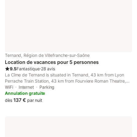
Ternand, Région de Villefranche-sur-Saône
Location de vacances pour 5 personnes
9.5
Fantastique
⋅
28 avis
La Cîme de Ternand is situated in Ternand, 43 km from Lyon
Perrache Train Station, 43 km from Fourviere Roman Theatre,
and 43 km from Basilica of Notre-Dame de Fourviere. This
WiFi
Internet
Parking
property offers access to a terrace, free private parking and
Annulation gratuite
free WiFi.
137 €
dès
par nuit