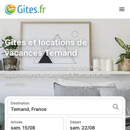
Gîtes et locations de
vacances Ternand
gîtes, locations, résidences de vacances,
appartements et campings à Ternand et ses
environs
Destination
Ternand, France
Arrivée
Départ
sam. 15/08
sam. 22/08