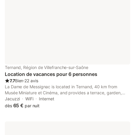
Ternand, Région de Villefranche-sur-Saône
Location de vacances pour 6 personnes
7.7
Bien
⋅
22 avis
La Dame de Messignac is located in Ternand, 40 km from
Musée Miniature et Cinéma, and provides a terrace, garden,
and free WiFi. A hot tub is available for guests, along with a spa
Jacuzzi
WiFi
Internet
centre.
65 €
dès
par nuit