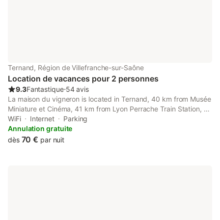
d'une salle
Ternand, Région de Villefranche-sur-Saône
Location de vacances pour 2 personnes
9.3
Fantastique
⋅
54 avis
La maison du vigneron is located in Ternand, 40 km from Musée
Miniature et Cinéma, 41 km from Lyon Perrache Train Station, as
well as 41 km from Fourviere Roman Theatre. Featuring bicycle
WiFi
Internet
Parking
parking, this property also provides guests with a picnic...
Annulation gratuite
70 €
dès
par nuit