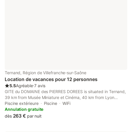
Ternand, Région de Villefranche-sur-Saône
Location de vacances pour 12 personnes
5.5
Agréable
⋅
7 avis
GITE du DOMAINE des PIERRES DOREES is situated in Ternand,
39 km from Musée Miniature et Cinéma, 40 km from Lyon
Perrache Train Station, as well as 40 km from Fourviere Roman
Piscine extérieure
Piscine
WiFi
Theatre.
Annulation gratuite
263 €
dès
par nuit