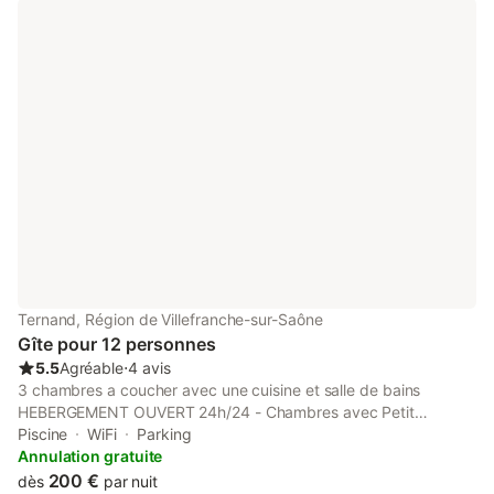
Ternand, Région de Villefranche-sur-Saône
Gîte pour 12 personnes
5.5
Agréable
⋅
4 avis
3 chambres a coucher avec une cuisine et salle de bains
HEBERGEMENT OUVERT 24h/24 - Chambres avec Petit
Déjeuner offert dans la chambre Vous souhaitez une chambre
Piscine
WiFi
Parking
Vous réservez sur notre site ou Vous téléphonez à notre Service
Annulation gratuite
Réservation, ouvert 7/7 L’enregistrement et le départ sont
200 €
dès
par nuit