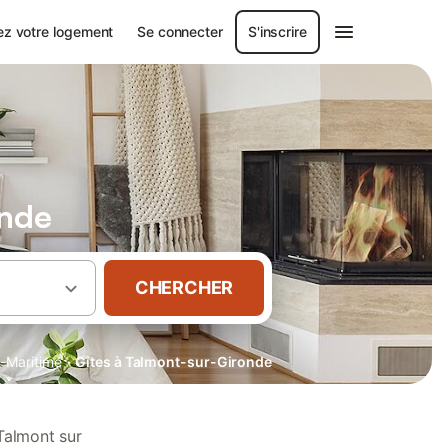
ez votre logement
Se connecter
S'inscrire
onde
CHERCHER
·
-Maritime
Gîtes à Talmont-sur-Gironde
Talmont sur