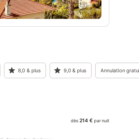
8,0
& plus
9,0
& plus
Annulation gratu
214 €
dès
par nuit