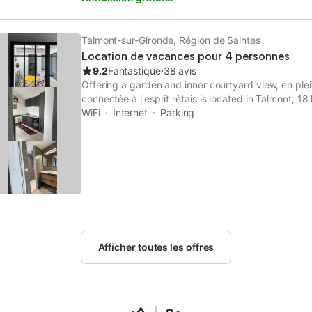
raffinement. 1 à 2 chambres, un grand salon, une ma
manger neuve et toute équipée, une buanderie, 2 sa
Splendide vue sur l’estuaire, jardin clos et parki
Talmont-sur-Gironde, Région de Saintes
dans le calme village classé, à l'accès limité, ou sur
Location de vacances pour 4 personnes
rochers. En location gîte vacances. 4 étoiles de l’o
9.2
Fantastique
⋅
38 avis
sommes à votre disposition pour toutes vos questio
Offering a garden and inner courtyard view, en ple
connectée à l'esprit rétais is located in Talmont, 
Church and 18 km from Congress Center.
WiFi
Internet
Parking
Afficher toutes les offres