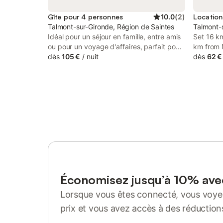
Gîte pour 4 personnes
10.0
(
2
)
Talmont-sur-Gironde, Région de Saintes
Talmont-
Idéal pour un séjour en famille, entre amis
Set 16 k
ou pour un voyage d'affaires, parfait pour
km from 
4 personnes, notre appartement dans une
dès
105 €
/
nuit
Gîte La M
dès
62 €
maison au cœur du village de Talmont
accommod
vous offrira tout le confort nécessaire.
property
Vous aimerez le charme authentique de ce
Center, 
village de pierre et d'eau. De nombreuses
from La 
activités vous attendent à proximité. Vous
recevrez un accueil chaleureux et
personnalisé. L'appartement dispose de
tout le confort nécessaire pour un séjour
parfait, avec un grand salon, une cuisine
entièrement équipée, deux chambres, une
belle salle d'eau et tous les équipements
nécessaires. Vous pourrez également
Économisez jusqu’à 10% av
profiter d'un joli balcon pour prendre votre
Lorsque vous êtes connecté, vous voyez
café du matin au soleil. Notre village est
classé parmi les " Plus beaux villages de
prix et vous avez accès à des réduction
France ", offrant une atmosphère unique