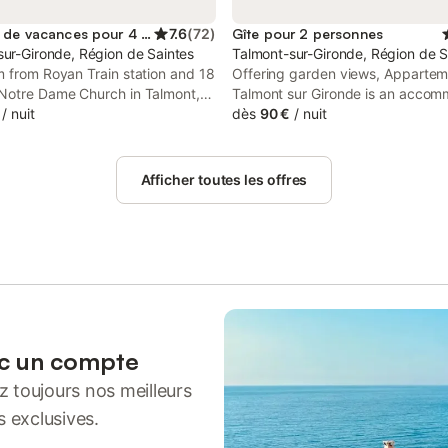
Location de vacances pour 4 personnes
7.6
(
72
)
Gîte pour 2 personnes
sur-Gironde, Région de Saintes
Talmont-sur-Gironde, Région de S
m from Royan Train station and 18
Offering garden views, Apparte
Notre Dame Church in Talmont,
Talmont sur Gironde is an accom
aison du puits offers
/
nuit
located in Talmont, 17 km from R
dès
90 €
/
nuit
ation with a kitchenette. The
Train station and 18 km from No
 is around 18 km from Congress
Church. This beachfront property
25 km from Royan Golf and 31 km
access to a terrace and free priv
Afficher toutes les offres
Palmyre Zoo.
parking.
ec un compte
 toujours nos meilleurs
s exclusives.