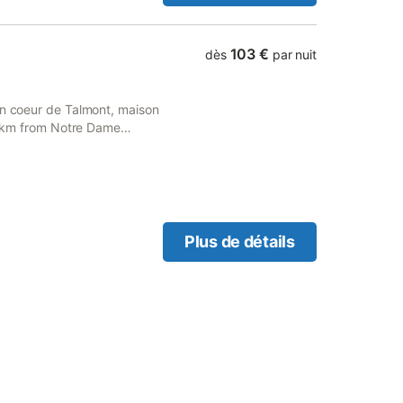
gnifique cuisine-salle à
lles de bains, et 2 wc.
ng. Nombreuses promenades
103 €
dès
par nuit
 le bord de mer, et sur les
ffice de Tourisme. Nous
ns!
in coeur de Talmont, maison
18 km from Notre Dame
Plus de détails