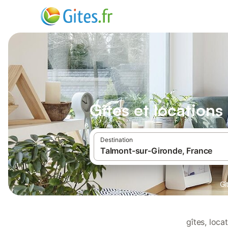
Gîtes et location
Destination
Gî
gîtes, loc