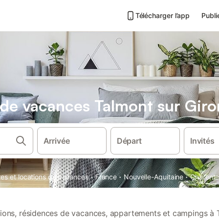
Télécharger l’app
Publi
s de vacances Talmont sur Gir
Arrivée
Départ
Invités
·
·
·
tes et locations de vacances
France
Nouvelle-Aquitaine
Charente
ations, résidences de vacances, appartements et campings à 