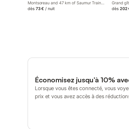
Montsoreau and 47 km of Saumur Train
Grand gît
Station in Taizé, Gatekeepers Cottage
dès
73 €
/
nuit
Missé, 4
dès
202 
Tiny House provides accommodation with
Montsore
seating area. This bed and breakfast
Station. 
offers free private parking, a 24-hour front
terrace, 
desk and free WiFi.
Économisez jusqu’à 10% av
Lorsque vous êtes connecté, vous voyez
prix et vous avez accès à des réduction
Se connecter ou s'inscrire