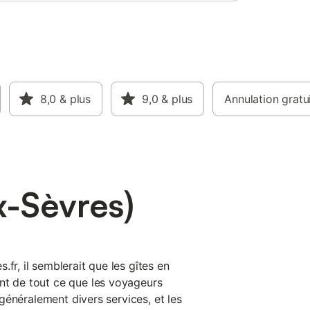
8,0
& plus
9,0
& plus
Annulation gratu
x-Sèvres)
fr, il semblerait que les gîtes en
nt de tout ce que les voyageurs
t généralement divers services, et les