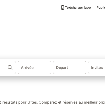
Télécharger l’app
Publi
 de vacances Taizé
Arrivée
Départ
Invités
·
·
·
Gîtes et locations de vacances
France
Nouvelle-Aquitaine
2 résultats pour Gîtes. Comparez et réservez au meilleur prix