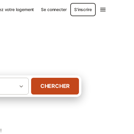
ez votre logement
Se connecter
S'inscrire
CHERCHER
·
Deux-Sèvres
Gîtes Taizé (Deux-Sèvres)
!