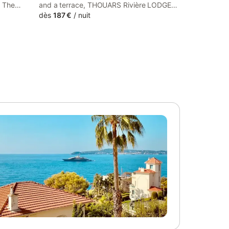
, The
and a terrace, THOUARS Rivière LODGE
home with
KAËLI offers accommodation in Maulais
dès
187 €
/
nuit
 This
with free WiFi and river views.
te
ce.