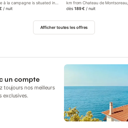
e à la campagne is situated in
km from Chateau de Montsoreau
1 km from Chateau de
€
/
nuit
Enchanted Cottage is a holiday 
dès
189 €
/
nuit
au and 44 km from Saumur Train
a garden and barbecue facilities.
This property offers access to a
holiday home provides free priva
free private parking and free WiFi.
parking and luggage storage spa
Afficher toutes les offres
ec un compte
 toujours nos meilleurs
s exclusives.