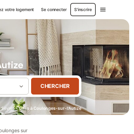
ez votre logement
Se connecter
S'inscrire
Autize
CHERCHER
·
-Sèvres
Gîtes à Coulonges-sur-l'Autize
oulonges sur