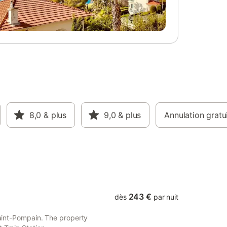
8,0
& plus
9,0
& plus
Annulation gratu
243 €
dès
par nuit
 Saint-Pompain. The property