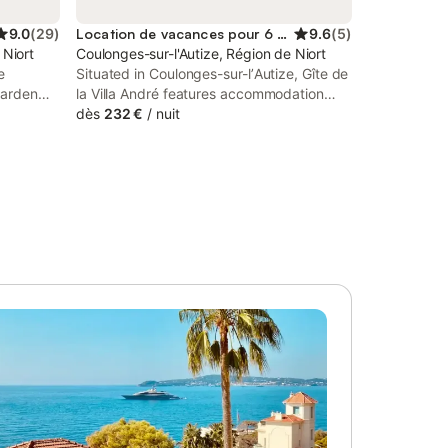
9.0
(
29
)
Location de vacances pour 6 personnes
9.6
(
5
)
 Niort
Coulonges-sur-l'Autize, Région de Niort
e
Situated in Coulonges-sur-lʼAutize, Gîte de
garden
la Villa André features accommodation
 Niort
with a private pool, a terrace and pool
dès
232 €
/
nuit
 parking
views. Both free WiFi and parking on-site
ntry
are accessible at the holiday home free of
charge.