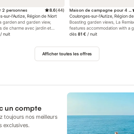
r 2 personnes
8.6
(
44
)
Maison de campagne pour 4 personnes
-sur-l'Autize, Région de Niort
Coulonges-sur-l'Autize, Région de
 a garden and garden view,
Boasting garden views, La Remis
 de charme avec jardin et
features accommodation with a 
s situated in Coulonges-sur-
/
nuit
and a terrace, around 23 km from
dès
81 €
/
nuit
, 15 km from Natur'Zoo and 22 km
Train Station. Both free WiFi and
Moulin du Roc.
on-site are accessible at the cou
house free of charge.
Afficher toutes les offres
ec un compte
 toujours nos meilleurs
s exclusives.