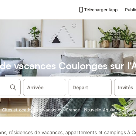
Télécharger l’app
Publi
 de vacances Coulonges sur l'
Arrivée
Départ
Invités
·
·
·
Gîtes et locations de vacances
France
Nouvelle-Aquitaine
Deux
tions, résidences de vacances, appartements et campings à C