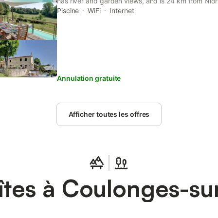
has river and garden views, and is 24 km from Niort
Piscine
WiFi
Internet
Annulation gratuite
Afficher toutes les offres
tes à Coulonges-sur