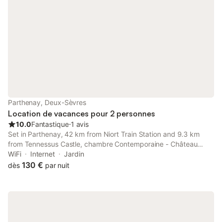
Parthenay, Deux-Sèvres
Location de vacances pour 2 personnes
10.0
Fantastique
⋅
1 avis
Set in Parthenay, 42 km from Niort Train Station and 9.3 km
from Tennessus Castle, chambre Contemporaine - Château
Maranne offers accommodation with free WiFi, a garden,
WiFi
Internet
Jardin
garden views, and access to a sauna and a hot tub.
130 €
dès
par nuit