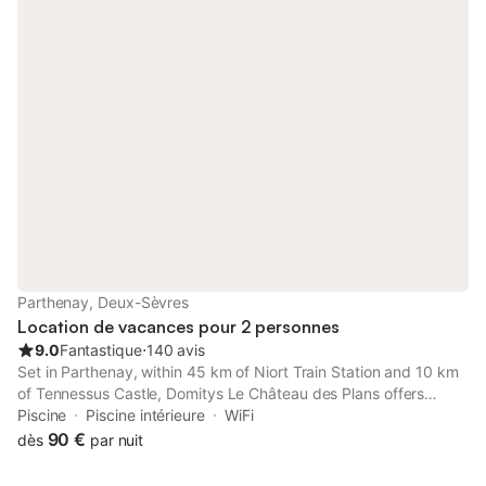
Parthenay, Deux-Sèvres
Location de vacances pour 2 personnes
9.0
Fantastique
⋅
140 avis
Set in Parthenay, within 45 km of Niort Train Station and 10 km
of Tennessus Castle, Domitys Le Château des Plans offers
accommodation with an indoor pool and free WiFi as well as free
Piscine
Piscine intérieure
WiFi
private parking for guests who drive.
90 €
dès
par nuit