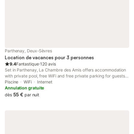
propres espaces. Poss
promener dans les c
Parthenay, Deux-Sèvres
Location de vacances pour 3 personnes
9.4
Fantastique
⋅
120 avis
Set in Parthenay, La Chambre des Amis offers accommodation
with private pool, free WiFi and free private parking for guests
who drive. The property features pool and inner courtyard
Piscine
WiFi
Internet
views, and is 42 km from Niort Train Station.
Annulation gratuite
55 €
dès
par nuit