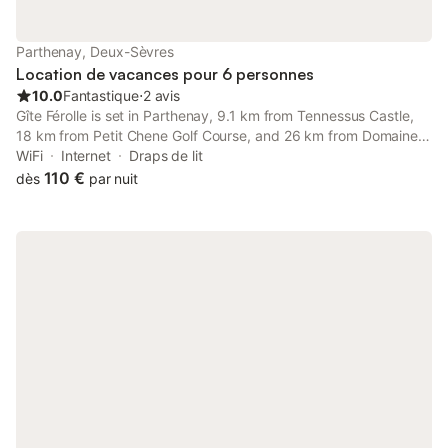
Parthenay, Deux-Sèvres
Location de vacances pour 6 personnes
10.0
Fantastique
⋅
2 avis
Gîte Férolle is set in Parthenay, 9.1 km from Tennessus Castle,
18 km from Petit Chene Golf Course, and 26 km from Domaine
des Forges Golf Course.
WiFi
Internet
Draps de lit
110 €
dès
par nuit