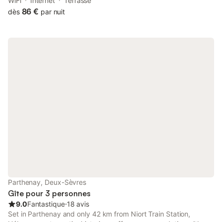
facilities at this property are a shared kitchen and luggage
WiFi
Internet
Terrasse
storage space, along with free WiFi throughout the property.
86 €
dès
par nuit
Parthenay, Deux-Sèvres
Gîte pour 3 personnes
9.0
Fantastique
⋅
18 avis
Set in Parthenay and only 42 km from Niort Train Station,