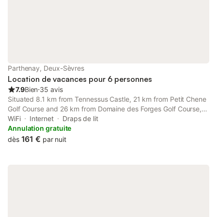
Parthenay, Deux-Sèvres
Location de vacances pour 6 personnes
7.9
Bien
⋅
35 avis
Situated 8.1 km from Tennessus Castle, 21 km from Petit Chene
Golf Course and 26 km from Domaine des Forges Golf Course,
La Maison D'Oscar offers accommodation located in Parthenay.
WiFi
Internet
Draps de lit
Annulation gratuite
161 €
dès
par nuit