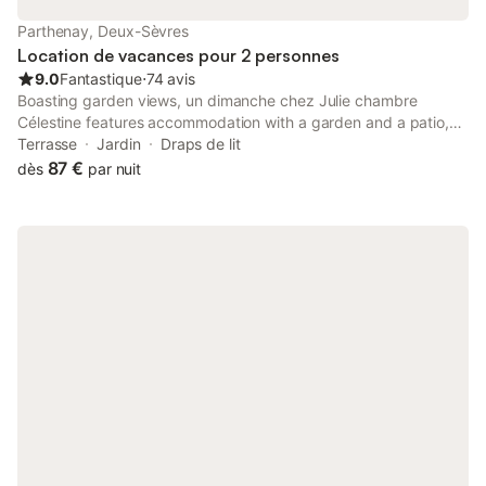
Parthenay, Deux-Sèvres
Location de vacances pour 2 personnes
9.0
Fantastique
⋅
74 avis
Boasting garden views, un dimanche chez Julie chambre
Célestine features accommodation with a garden and a patio,
around 42 km from Niort Train Station. The property has city
Terrasse
Jardin
Draps de lit
and inner courtyard views, and is 18 km from Petit Chene Golf
87 €
dès
par nuit
Course.