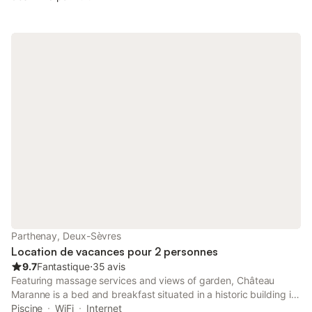
Parthenay, Deux-Sèvres
Location de vacances pour 2 personnes
9.7
Fantastique
⋅
35 avis
Featuring massage services and views of garden, Château
Maranne is a bed and breakfast situated in a historic building in
Parthenay, 42 km from Niort Train Station. The accommodation
Piscine
WiFi
Internet