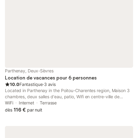
Parthenay, Deux-Sèvres
Location de vacances pour 6 personnes
10.0
Fantastique
⋅
3 avis
Located in Parthenay in the Poitou-Charentes region, Maison 3
chambres, deux salles d'eau, patio, Wifi en centre-ville de
Parthenay features a terrace. This holiday home provides
WiFi
Internet
Terrasse
accommodation with a patio.
116 €
dès
par nuit