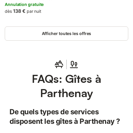
features a spa bath.
Annulation gratuite
138 €
dès
par nuit
Afficher toutes les offres
FAQs: Gîtes à
Parthenay
De quels types de services
disposent les gîtes à Parthenay ?