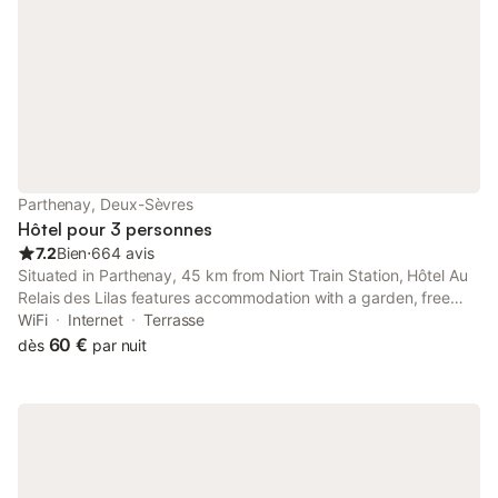
Parthenay, Deux-Sèvres
Hôtel pour 3 personnes
7.2
Bien
⋅
664 avis
Situated in Parthenay, 45 km from Niort Train Station, Hôtel Au
Relais des Lilas features accommodation with a garden, free
private parking, a terrace and a restaurant. This 3-star hotel
WiFi
Internet
Terrasse
offers a 24-hour front desk and free WiFi.
60 €
dès
par nuit