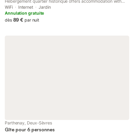
Hébergement quartier historique offers accommodation with
garden views, free WiFi and free private parking.
WiFi
Internet
Jardin
Annulation gratuite
89 €
dès
par nuit
Parthenay, Deux-Sèvres
Gîte pour 6 personnes