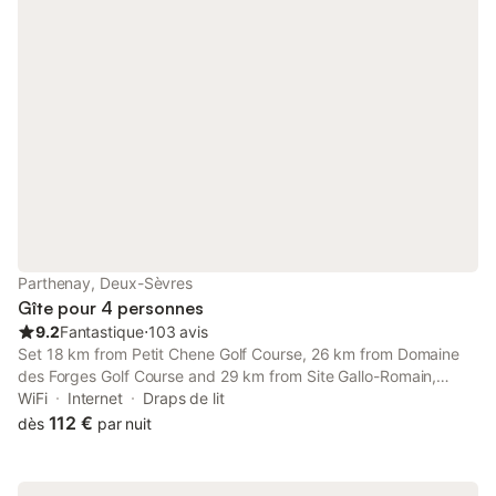
Parthenay, Deux-Sèvres
Gîte pour 4 personnes
9.2
Fantastique
⋅
103 avis
Set 18 km from Petit Chene Golf Course, 26 km from Domaine
des Forges Golf Course and 29 km from Site Gallo-Romain,
Petite Maison médiévale offers accommodation located in
WiFi
Internet
Draps de lit
Parthenay. The property features city and quiet street views,
112 €
dès
par nuit
and is 9.