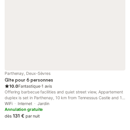
Parthenay, Deux-Sèvres
Gîte pour 6 personnes
10.0
Fantastique
⋅
1 avis
Offering barbecue facilities and quiet street view, Appartement
duplex is set in Parthenay, 10 km from Tennessus Castle and 17
km from Petit Chene Golf Course. The property has city and
WiFi
Internet
Jardin
inner courtyard views, and is 41 km from Niort Train Station.
Annulation gratuite
131 €
dès
par nuit