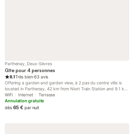
Parthenay, Deux-Sèvres
Gîte pour 4 personnes
8.1
Très bien
⋅
63 avis
Offering a garden and garden view, à 2 pas du centre ville is
located in Parthenay, 42 km from Niort Train Station and 9.1 km
from Tennessus Castle. It is situated 18 km from Petit Chene
WiFi
Internet
Terrasse
Golf Course and features bicycle parking.
Annulation gratuite
65 €
dès
par nuit