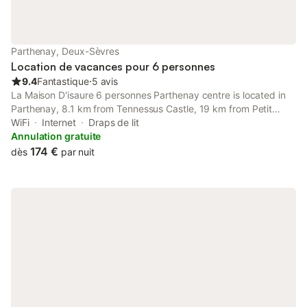
Parthenay, Deux-Sèvres
Location de vacances pour 6 personnes
9.4
Fantastique
⋅
5 avis
La Maison D'isaure 6 personnes Parthenay centre is located in
Parthenay, 8.1 km from Tennessus Castle, 19 km from Petit
Chene Golf Course, and 26 km from Domaine des Forges Golf
WiFi
Internet
Draps de lit
Course.
Annulation gratuite
174 €
dès
par nuit