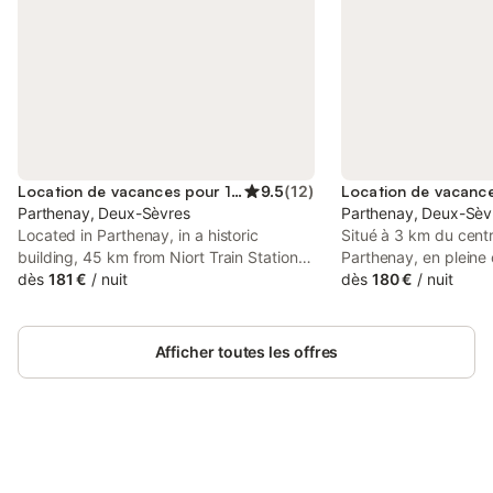
Location de vacances pour 10 personnes
9.5
(
12
)
Parthenay, Deux-Sèvres
Parthenay, Deux-Sèv
Located in Parthenay, in a historic
Situé à 3 km du centr
building, 45 km from Niort Train Station,
Parthenay, en plein
Gite Le marronnier - Parthenay - 10
dès
181 €
/
nuit
de la Gâtine, en Poit
dès
180 €
/
nuit
personnes - Gite à la campagne à 3 kms
restauré en 2019. L
du centre-ville is a holiday home with a
une ancienne écurie, 
garden and shared lounge.
ou entre amis de la q
Afficher toutes les offres
campagne tout en bé
services de la ville à
tout le confort, terra
à proximité. Nous vou
avec plaisir dans notr
Connectez-vous et économisez
bonheur. Le logemen
Se connecter