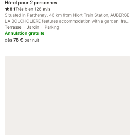
Hôtel pour 2 personnes
8.1
Très bien
⋅
126 avis
Situated in Parthenay, 46 km from Niort Train Station, AUBERGE
LA BOUCHOLIERE features accommodation with a garden, free
private parking, a terrace and a restaurant.
Terrasse
Jardin
Parking
Annulation gratuite
78 €
dès
par nuit