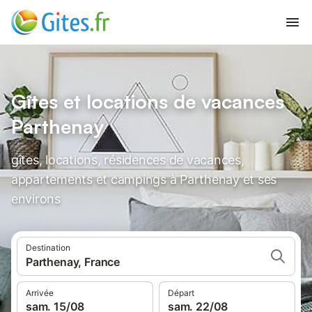
Gîtes et locations de vacances
Parthenay
gîtes, locations, résidences de vacances,
appartements et campings à Parthenay et ses
environs
Destination
Parthenay, France
Arrivée
Départ
sam. 15/08
sam. 22/08