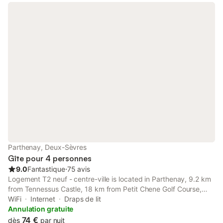
Parthenay, Deux-Sèvres
Gîte pour 4 personnes
9.0
Fantastique
⋅
75 avis
Logement T2 neuf - centre-ville is located in Parthenay, 9.2 km
from Tennessus Castle, 18 km from Petit Chene Golf Course,
and 25 km from Domaine des Forges Golf Course.
WiFi
Internet
Draps de lit
Annulation gratuite
74 €
dès
par nuit