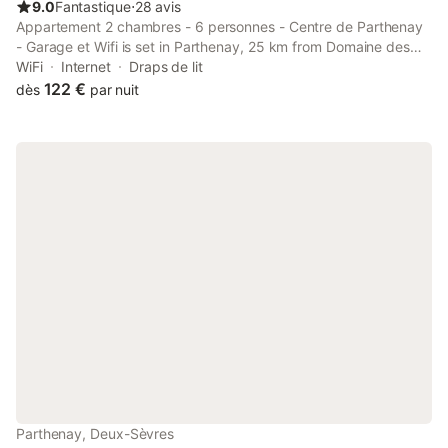
9.0
Fantastique
⋅
28 avis
Appartement 2 chambres - 6 personnes - Centre de Parthenay
- Garage et Wifi is set in Parthenay, 25 km from Domaine des
Forges Golf Course, 28 km from Site Gallo-Romain, and 39 km
WiFi
Internet
Draps de lit
from The Tower of Wales's Prince.
122 €
dès
par nuit
Parthenay, Deux-Sèvres