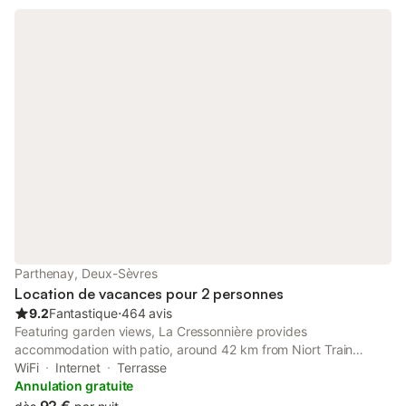
Parthenay, Deux-Sèvres
Location de vacances pour 2 personnes
9.2
Fantastique
⋅
464 avis
Featuring garden views, La Cressonnière provides
accommodation with patio, around 42 km from Niort Train
Station. This property offers access to a terrace, table tennis,
WiFi
Internet
Terrasse
and free WiFi. The bed and breakfast features family rooms.
Annulation gratuite