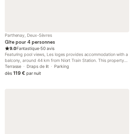
Parthenay, Deux-Sèvres
Gîte pour 4 personnes
9.0
Fantastique
⋅
50 avis
Featuring pool views, Les loges provides accommodation with a
balcony, around 44 km from Niort Train Station. This property
offers access to a terrace and free private parking. The
Terrasse
Draps de lit
Parking
property is non-smoking and is located 10 km from Tennessus
119 €
dès
par nuit
Castle.