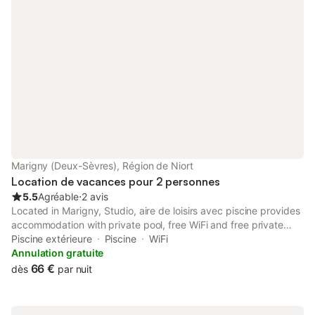
Marigny (Deux-Sèvres), Région de Niort
Location de vacances pour 2 personnes
5.5
Agréable
⋅
2 avis
Located in Marigny, Studio, aire de loisirs avec piscine provides
accommodation with private pool, free WiFi and free private
parking for guests who drive.
Piscine extérieure
Piscine
WiFi
Annulation gratuite
66 €
dès
par nuit