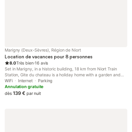
environnement très agréable. Vous
pourrez bénéficier
Marigny (Deux-Sèvres), Région de Niort
Location de vacances pour 8 personnes
8.0
Très bien
⋅
16 avis
Set in Marigny, in a historic building, 18 km from Niort Train
Station, Gite du chateau is a holiday home with a garden and
shared lounge. Boasting a shared kitchen, this property also
WiFi
Internet
Parking
provides guests with a picnic area.
Annulation gratuite
139 €
dès
par nuit