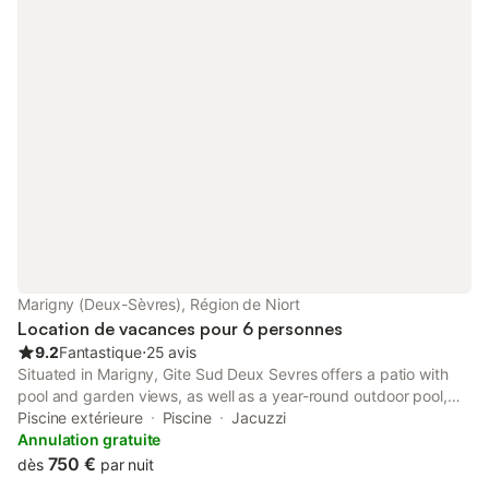
Marigny (Deux-Sèvres), Région de Niort
Location de vacances pour 6 personnes
9.2
Fantastique
⋅
25 avis
Situated in Marigny, Gite Sud Deux Sevres offers a patio with
pool and garden views, as well as a year-round outdoor pool,
spa facilities and solarium. Featuring a 24-hour front desk, this
Piscine extérieure
Piscine
Jacuzzi
property also provides guests with a children's playground.
Annulation gratuite
750 €
dès
par nuit