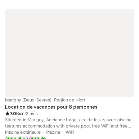
Marigny (Deux-Sèvres), Région de Niort
Location de vacances pour 8 personnes
7.0
Bien
⋅
2 avis
Situated in Marigny, Ancienne forge, aire de loisirs avec piscine
features accommodation with private pool, free WiFi and free
private parking for guests who drive. With inner courtyard
Piscine extérieure
Piscine
WiFi
views, this accommodation offers a patio.
Annulation gratuite