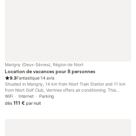
Marigny (Deux-Sèvres), Région de Niort
Location de vacances pour 8 personnes
9.3
Fantastique
⋅
14 avis
Situated in Marigny, 14 km from Niort Train Station and 11 km
from Niort Golf Club, Verrines offers air conditioning. This
property offers access to a terrace, free private parking and
WiFi
Internet
Parking
free WiFi.
111 €
dès
par nuit