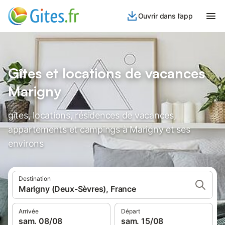
Ouvrir dans l’app
Gîtes et locations de vacances
Marigny
gîtes, locations, résidences de vacances,
appartements et campings à Marigny et ses
environs
Destination
Marigny (Deux-Sèvres), France
Arrivée
Départ
sam. 08/08
sam. 15/08