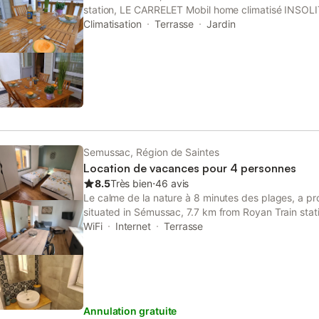
box Internet et Wifi. Pour les loisirs, jeux de société
station, LE CARRELET Mobil home climatisé INSOL
de plage sont à votre disposition. Pour profiter ple
offers a garden and air conditioning.
Climatisation
Terrasse
Jardin
détendre sous le pin parasol, vous trouverez barbe
teck, transats ainsi qu'une
Semussac, Région de Saintes
Location de vacances pour 4 personnes
8.5
Très bien
⋅
46 avis
Le calme de la nature à 8 minutes des plages, a pro
situated in Sémussac, 7.7 km from Royan Train stat
Dame Church, as well as 9.4 km from Congress Cen
WiFi
Internet
Terrasse
Annulation gratuite