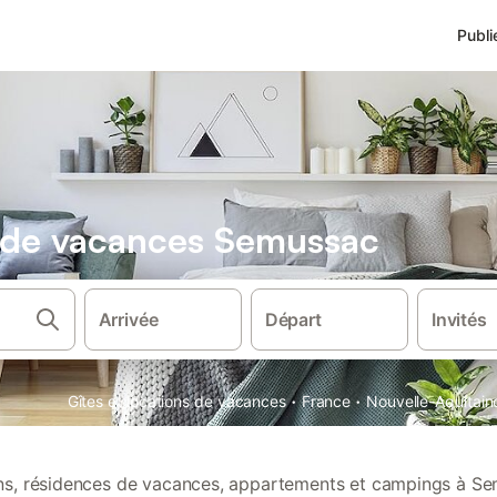
Publi
s de vacances Semussac
Arrivée
Départ
Invités
·
·
Gîtes et locations de vacances
France
Nouvelle-Aquitain
ions, résidences de vacances, appartements et campings à Se