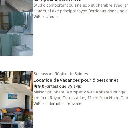
bains de soleil et plancha. parking privé devant le
Studio comportant cuisine sdb et chambre avec jar
au calme à 10 Min des plages et 4 Min du centre 
situé sur l axe principal royan Bordeaux dans une
(commerces, boulangerie, Poste et supermarché) T
à 5mn des plages avec commerces et station serv
WiFi
Jardin
Animaux non admis
Semussac, Région de Saintes
Location de vacances pour 6 personnes
9.0
Fantastique
⋅
39 avis
Maison du phare, a property with a shared lounge, 
km from Royan Train station, 12 km from Notre Da
from Congress Center.
WiFi
Internet
Terrasse