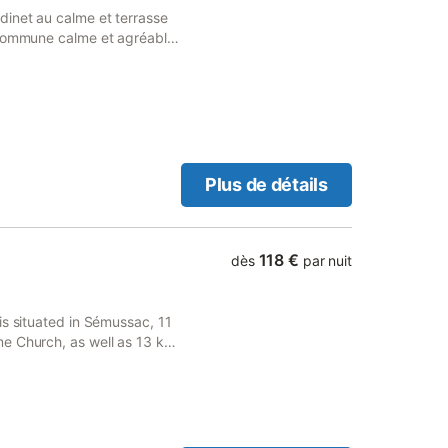
 logement Idéalement située
dinet au calme et terrasse
ville de SEMUSSAC
 commune calme et agréable
axe de séjour non comprise
ice
Plus de détails
118 €
dès
par nuit
is situated in Sémussac, 11
me Church, as well as 13 km