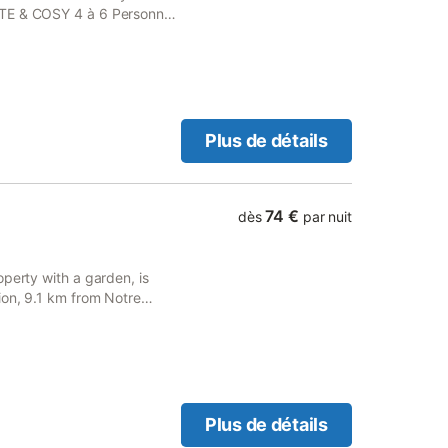
s, livres, dvd, vélos et jeux
ITE & COSY 4 à 6 Personnes
inement du jardin et vous
cue, table et chaises en
Plus de détails
74 €
dès
par nuit
perty with a garden, is
ion, 9.1 km from Notre
ter.
Plus de détails