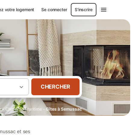
ez votre logement
Se connecter
S'inscrire
CHERCHER
·
·
e
Charente-Maritime
Gîtes à Semussac
mussac et ses