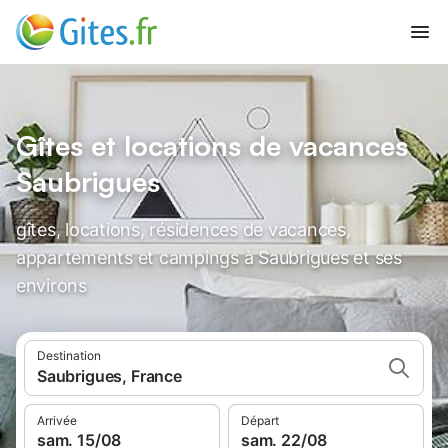
Gîtes et locations de vacances
Saubrigues
gîtes, locations, résidences de vacances,
appartements et campings à Saubrigues et ses
environs
Destination
Saubrigues, France
Arrivée
Départ
sam. 15/08
sam. 22/08