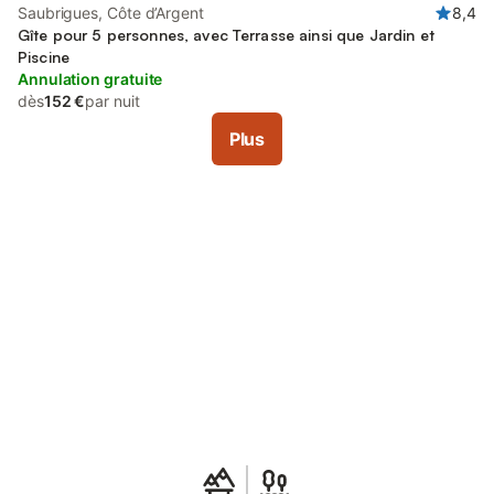
Saubrigues, Côte d’Argent
8,4
Gîte pour 5 personnes, avec Terrasse ainsi que Jardin et
Piscine
Annulation gratuite
dès
152 €
par nuit
Plus
Connectez-vous et économisez
Se connecter
jusqu'à 10% sur nos logements.