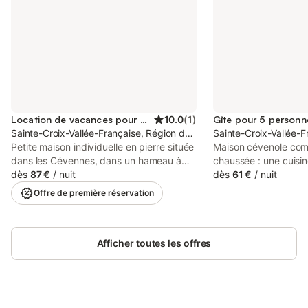
Location de vacances pour 4 personnes
10.0
(
1
)
Gîte pour 5 personn
Sainte-Croix-Vallée-Française, Région de Florac
Sainte-Croix-Vallée-F
Petite maison individuelle en pierre située
Maison cévenole com
dans les Cévennes, dans un hameau à
chaussée : une cuisin
2,5 km du village de Sainte-Croix Vallée
dès
87 €
/
nuit
four, micro-ondes,
dès
61 €
/
nuit
Française. Le gîte est agréable, refait à
réfrigérateur/conser
Offre de première réservation
neuf et bien équipé. Il possède une
avec chacune 1 lit e
terrasse spacieuse avec salon de jardin,
indépendant, 1 salle
chaises longues et un barbecue typique
: un séjour avec chemi
de la région en pierre avec vue sur la
Afficher toutes les offres
mezzanine avec 1 lit
montagne. Le salon dispose d'une TV et
Terrasse avec salon d
d'un canapé. La cuisine est équipée avec
barbecue. Les anima
cafetière, lave-vaisselle, micro-ondes et
gratuitement. Les cha
lave-linge. Le logement, sur deux
chauffage La location