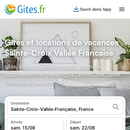
Ouvrir dans l’app
Gîtes et locations de vacances
Sainte-Croix Vallée Francaise
gîtes, locations, résidences de vacances,
appartements et campings à Sainte-Croix Vallée
Francaise et ses environs
Destination
Sainte-Croix-Vallée-Française, France
Arrivée
Départ
sam. 15/08
sam. 22/08