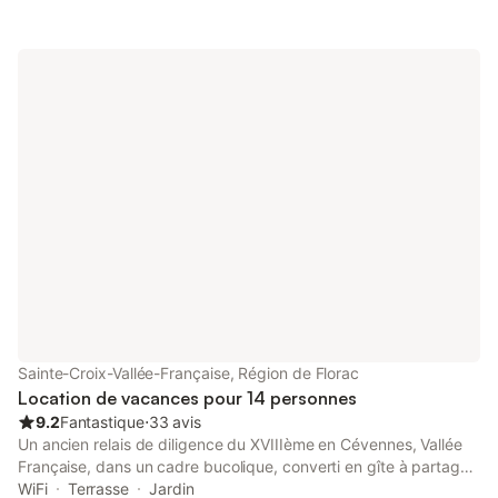
pièce de vie, dispose d'une terrasse cosy (15m2) avec vue
dominante sur la vallée, un accès libre au bain nordique et à 5
min de la rivière. Village animé avec aire de jeux, guinguette,
randonnées.
Sainte-Croix-Vallée-Française, Région de Florac
Location de vacances pour 14 personnes
9.2
Fantastique
⋅
33 avis
Un ancien relais de diligence du XVIIIème en Cévennes, Vallée
Française, dans un cadre bucolique, converti en gîte à partager
entre amis et grandes familles (jusqu'à 14 personnes) avec
WiFi
Terrasse
Jardin