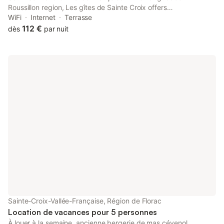
Roussillon region, Les gîtes de Sainte Croix offers
accommodation with free WiFi and free private parking, as well
WiFi
Internet
Terrasse
as access to a hot tub.
112 €
dès
par nuit
Sainte-Croix-Vallée-Française, Région de Florac
Location de vacances pour 5 personnes
À louer à la semaine, ancienne bergerie de mas cévenol