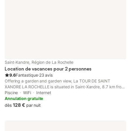
Saint-Xandre, Région de La Rochelle
Location de vacances pour 2 personnes
9.6
Fantastique
⋅
23 avis
Offering a garden and garden view, La TOUR DE SAINT
XANDRE LA ROCHELLE is situated in Saint-Xandre, 8.7 km from
La Rochelle Train Station and 9.2 km from Parc des Expositions
Piscine
WiFi
Internet
de la Rochelle. The property is around 10 km from L'Espace
Annulation gratuite
Encan, 8.
128 €
dès
par nuit