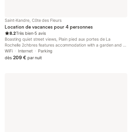
Saint-Xandre, Côte des Fleurs
Location de vacances pour 4 personnes
8.2
Très bien
⋅
5 avis
Boasting quiet street views, Plain pied aux portes de La
Rochelle 2chbres features accommodation with a garden and a
patio, around 9.3 km from La Rochelle Train Station.
WiFi
Internet
Parking
209 €
dès
par nuit