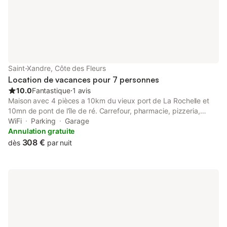
Saint-Xandre, Côte des Fleurs
Location de vacances pour 7 personnes
10.0
Fantastique
⋅
1 avis
Maison avec 4 pièces a 10km du vieux port de La Rochelle et
10mn de pont de l'île de ré. Carrefour, pharmacie, pizzeria,
boulangerie... le tout dans un rayon de 600m maximum. 3
WiFi
Parking
Garage
chambres avec dressings, un salon séjour avec cuisine équipée
Annulation gratuite
et un îlot central. Un jardin de 200m2, fleuri et une terrasse de
308 €
dès
par nuit
40m2 pour vos barbecues sous le soleil. Vous disposez de 2
places de parking à l' intérieur de maison devant le garage
attenant. Dans un quartier calme pour vous reposer le soir après
vos escapades sur le vieux port et les promenades dans les îles
et plages aux alentours de la Rochelle...