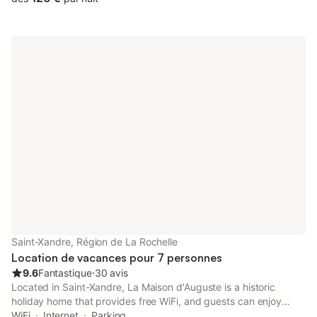
Saint-Xandre, Région de La Rochelle
Location de vacances pour 7 personnes
9.6
Fantastique
⋅
30 avis
Located in Saint-Xandre, La Maison d'Auguste is a historic
holiday home that provides free WiFi, and guests can enjoy
water sports facilities and a garden.
WiFi
Internet
Parking