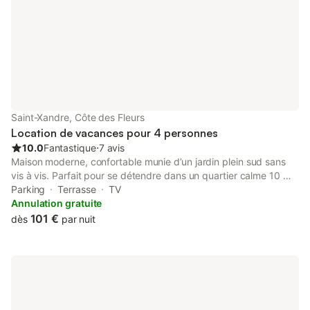
bois de 20 m², aménagée avec une table
bienvenus dans la mai
vous serez séduit par
Saint-Xandre, Côte des Fleurs
Location de vacances pour 4 personnes
10.0
Fantastique
⋅
7 avis
Maison moderne, confortable munie d’un jardin plein sud sans
vis à vis. Parfait pour se détendre dans un quartier calme 10 min
de La Rochelle. Le logement de 50 m2 comporte un grand
Parking
Terrasse
TV
séjour avec canapé convertible 2 places, une cuisine aménagée
Annulation gratuite
avec tous les équipements, une salle de bain, une chambre
101 €
dès
par nuit
spacieuse avec lit double, lit bébé parapluie et 2 places de
parking privatives. La maison est décorée avec les goûts
actuels, idéale pour passer des bons moments en famille ou
entre couple d’amis