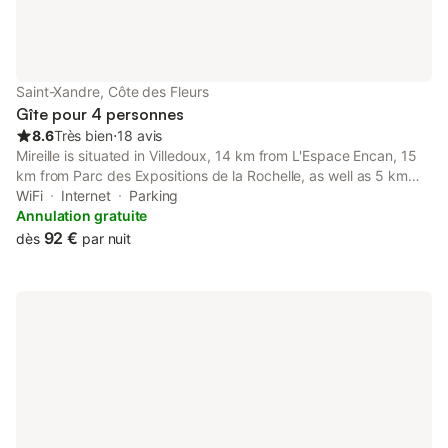
Saint-Xandre, Côte des Fleurs
Gîte pour 4 personnes
8.6
Très bien
⋅
18 avis
Mireille is situated in Villedoux, 14 km from L'Espace Encan, 15
km from Parc des Expositions de la Rochelle, as well as 5 km
from Mytiliculture Museum.
WiFi
Internet
Parking
Annulation gratuite
92 €
dès
par nuit