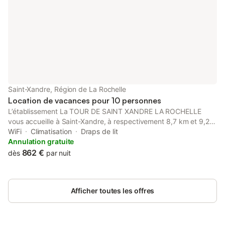
Saint-Xandre, Région de La Rochelle
Location de vacances pour 10 personnes
L’établissement La TOUR DE SAINT XANDRE LA ROCHELLE
vous accueille à Saint-Xandre, à respectivement 8,7 km et 9,2
km de ces lieux d’intérêt : Gare de La Rochelle-Ville et Parc des
WiFi
Climatisation
Draps de lit
expositions de La Rochelle. Il comprend une connexion Wi-Fi
Annulation gratuite
gratuite, la climatisation, un jardin et une terrasse. Vous
862 €
dès
par nuit
bénéficierez d’une salle de bains privative entièrement équipée
avec une douche, wc et un sèche-cheveux. Un petit-déjeuner
continental est servi sur place. Vous séjournerez à
Afficher toutes les offres
respectivement 8,8 km, 10 km et 8,1 km de ces lieux d’intérêt
:Gare de la rochelle, L'Espace Encan et Musée de la
Mytiliculture. L'aéroport le plus proche (Aéroport de La Rochelle
- Île de Ré) est à 9 km (Liaison en bus de la gare de La Rochelle