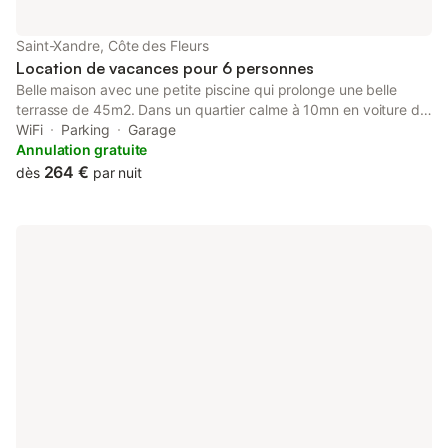
Saint-Xandre, Côte des Fleurs
Location de vacances pour 6 personnes
Belle maison avec une petite piscine qui prolonge une belle
terrasse de 45m2. Dans un quartier calme à 10mn en voiture du
vieux port de La Rochelle, à 10 mn du pont de l’île de ré. 2
WiFi
Parking
Garage
chambres avec grand lit à l’étage + une SDB avec lavabo et
Annulation gratuite
toilettes séparées. 1 suite parentale au RDC et un salon séjour
264 €
dès
par nuit
avec cuisine entièrement équipée. Barbecue et bains de soleil à
votre disposition…