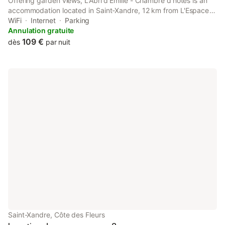
Offering garden views, L'Abri d'Emilie - Chambre d'hôtes is an
accommodation located in Saint-Xandre, 12 km from L'Espace
Encan and 12 km from Parc des Expositions de la Rochelle.
WiFi
Internet
Parking
Annulation gratuite
109 €
dès
par nuit
Saint-Xandre, Côte des Fleurs