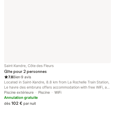
Saint-Xandre, Côte des Fleurs
Gîte pour 2 personnes
7.8
Bien
⋅
9 avis
Located in Saint-Xandre, 8.8 km from La Rochelle Train Station,
Le havre des embruns offers accommodation with free WiFi, a
terrace or a balcony and access to a garden and an outdoor
Piscine extérieure
Piscine
WiFi
pool.
Annulation gratuite
102 €
dès
par nuit