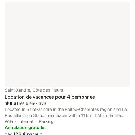
Saint-Xandre, Côte des Fleurs
Location de vacances pour 4 personnes
8.6
Très bien
⋅
7 avis
Located in Saint-Xandre in the Poitou-Charentes region and La
Rochelle Train Station reachable within 11 km, L'Abri d'Emilie
provides accommodation with free WiFi, barbecue facilities, a
WiFi
Internet
Parking
casino and free private parking.
Annulation gratuite
126 €
dès
par nuit