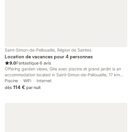
avec les vacanciers 
Séguineries. Quelque
Saint-Simon-de-Pellouaille, Région de Saintes
Location de vacances pour 4 personnes
9.0
Fantastique
⋅
6 avis
Offering garden views, Gite avec piscine et grand jardin is an
accommodation located in Saint-Simon-de-Pellouaille, 17 km
from Saint Pierre Cathedral and 19 km from Abbaye aux Dames.
Piscine
WiFi
Internet
114 €
dès
par nuit