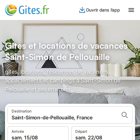
Ouvrir dans l’app
Gîtes et locations de vacances
Saint-Simon de Pellouaille
gîtes, locations, résidences de vacances,
appartements et campings à Saint-Simon de
Pellouaille et ses environs
Destination
Saint-Simon-de-Pellouaille, France
Arrivée
Départ
sam. 15/08
sam. 22/08