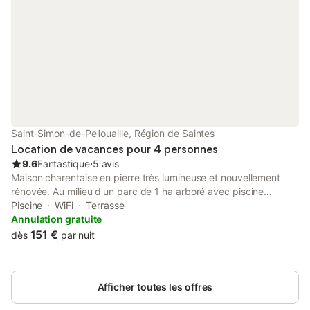
Saint-Simon-de-Pellouaille, Région de Saintes
Location de vacances pour 4 personnes
9.6
Fantastique
⋅
5 avis
Maison charentaise en pierre très lumineuse et nouvellement
rénovée. Au milieu d'un parc de 1 ha arboré avec piscine
sécurisée et pataugeoire; jardin privatif ombragé avec salon,
Piscine
WiFi
Terrasse
barbecue et coin repas. maison d'une superficie de 60 m2
Annulation gratuite
grand séjour avec coin salon et télévision, espace repas et
151 €
dès
par nuit
cuisine équipée : frigo et congélateur, plaques à induction, four
multi fonctions, lave-vaisselle et lave-linge. Nombreux
rangements, salle de douche avec lavabo et wc et deux
Afficher toutes les offres
chambres. habitation prévue pour 4 personnes. Toutes les
charges sont comprises, les lits sont faits et le linge de toilette