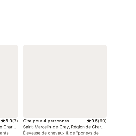
8.9
(
7
)
Gîte pour 4 personnes
9.5
(
60
)
e Charolles
Saint-Marcelin-de-Cray, Région de Charolles
rants
Éleveuse de chevaux & de "poneys de