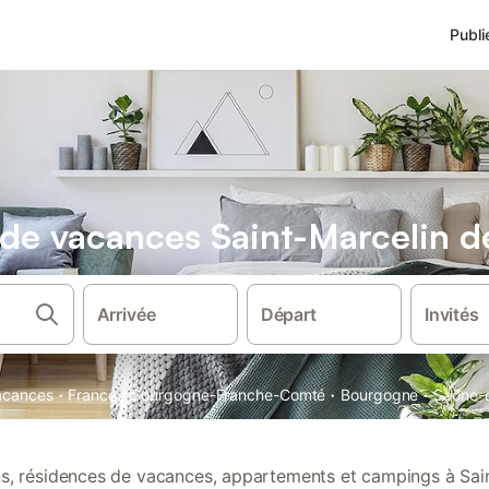
Publi
s de vacances Saint-Marcelin d
Arrivée
Départ
Invités
·
·
·
·
vacances
France
Bourgogne-Franche-Comté
Bourgogne
Saône-e
ons, résidences de vacances, appartements et campings à Sai