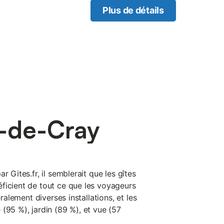
septembre 2021. La maison
Plus de détails
 et 1er étage Elle se
place, vous trouverez des
et viande, plats cuisinés par
bilité des produits. Nous
 biologique. Nous sommes
uny, à 35km de Chalon-Sur-
utes. Nombreux Sites
le Morvan, la roche de
-Monial, Chalon-sur-Saone,
ny, le prieuré d’Anzy-le-
n-de-Cray
r Gites.fr, il semblerait que les gîtes
ficient de tout ce que les voyageurs
éralement diverses installations, et les
(95 %), jardin (89 %), et vue (57