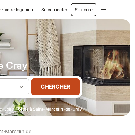
ez votre logement
Se connecter
S'inscrire
e Cray
CHERCHER
·
t-Loire
Gîtes à Saint-Marcelin-de-Cray
nt-Marcelin de