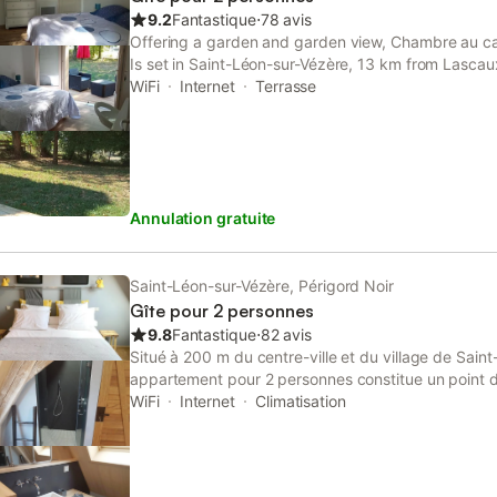
9.2
Fantastique
⋅
78 avis
Offering a garden and garden view, Chambre au ca
Is set in Saint-Léon-sur-Vézère, 13 km from Lasc
IV. This property offers access to a terrace, free pr
WiFi
Internet
Terrasse
Annulation gratuite
Saint-Léon-sur-Vézère, Périgord Noir
Gîte pour 2 personnes
9.8
Fantastique
⋅
82 avis
Situé à 200 m du centre-ville et du village de Sain
appartement pour 2 personnes constitue un point d
région. La propriété dispose d'une chambre et d'un
WiFi
Internet
Climatisation
agencement fonctionnel pour votre séjour. À l'intéri
de la climatisation et du Wi-Fi. La cuisine permet d
menus pour régimes spéciaux sont disponibles sur 
strictement non-fumeur, et la propriété fournit des