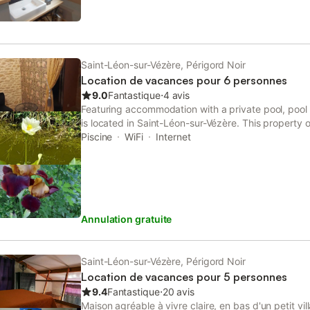
administratifs. À l'extérieur, vous pourrez profiter d
incluant une terrasse bien exposée pour se détendr
disponible sur place. L'emplacement permet d'accéd
telles que le canoë et la visite de galeries d'art t
adapté aux familles, et la proximité du centre du vil
Saint-Léon-sur-Vézère, Périgord Noir
commodités locales.
Location de vacances pour 6 personnes
9.0
Fantastique
⋅
4 avis
Featuring accommodation with a private pool, pool 
is located in Saint-Léon-sur-Vézère. This property o
free private parking and free WiFi.
Piscine
WiFi
Internet
Annulation gratuite
Saint-Léon-sur-Vézère, Périgord Noir
Location de vacances pour 5 personnes
9.4
Fantastique
⋅
20 avis
Maison agréable à vivre claire, en bas d'un petit vil