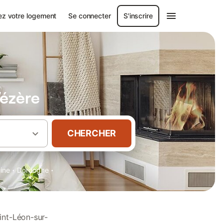
ez votre logement
Se connecter
S'inscrire
Vézère
CHERCHER
·
·
aine
Dordogne
int-Léon-sur-