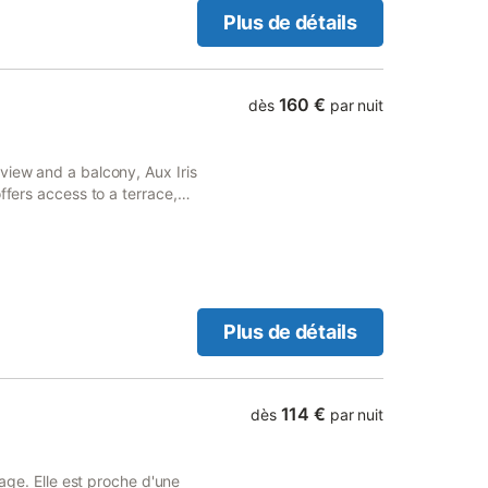
'un jardin et d'une terrasse,
Plus de détails
e. Un parking est
er à des activités locales
emporaires. L'agencement est
lage facilite l'accès aux
160 €
dès
par nuit
view and a balcony, Aux Iris
ffers access to a terrace,
Plus de détails
114 €
dès
par nuit
lage. Elle est proche d'une