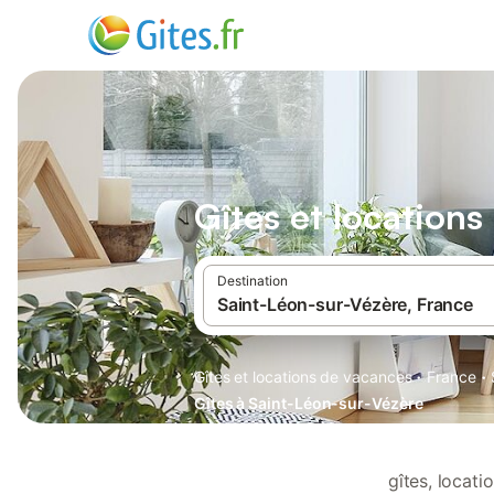
Gîtes et location
Destination
·
·
Gîtes et locations de vacances
France
Gîtes à Saint-Léon-sur-Vézère
gîtes, locat