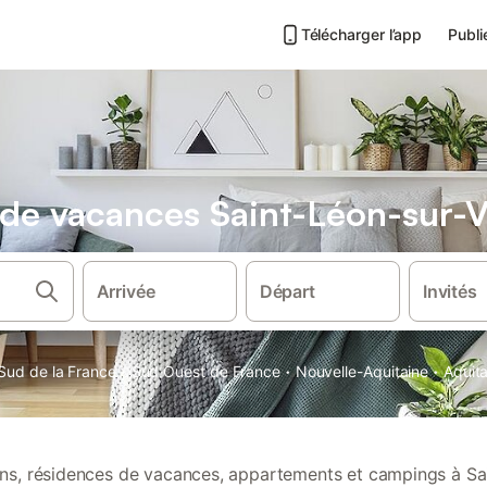
Télécharger l’app
Publi
s de vacances Saint-Léon-sur-
Arrivée
Départ
Invités
·
·
·
Sud de la France
Sud Ouest de France
Nouvelle-Aquitaine
Aquit
ions, résidences de vacances, appartements et campings à Sa