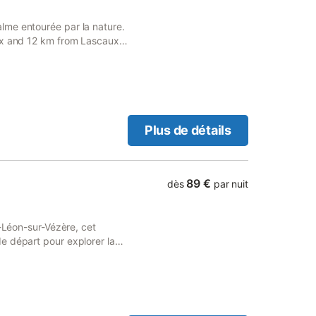
lme entourée par la nature.
aux and 12 km from Lascaux
ivate parking and free WiFi.
Plus de détails
89 €
dès
par nuit
t-Léon-sur-Vézère, cet
e départ pour explorer la
 espace de vie, offrant un
eur, le logement est équipé
e préparer vos repas, et des
demande. L'intérieur est
 factures pour vos besoins