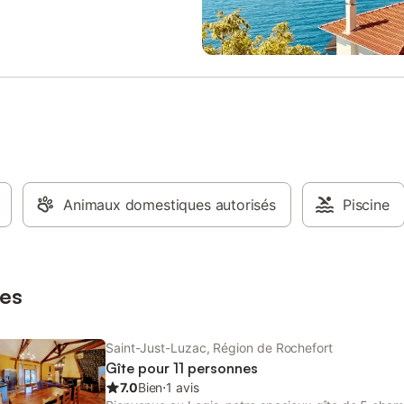
e huit chambres et quatre salles
table "yoyo" réglable. À l'étage, i
. Le rez-de-chaussée comprend
grande chambre avec un lit doub
de cuisine entièrement équipée
chambre mansardée avec trois lit
e à manger, un vaste salon-salle
simples. Le lit le plus éloigné est
 une buanderie et des toilettes
particulièrement adapté à un enf
. Les premier et deuxième étages
les matelas sont de haute qualité,
les chambres, pouvant accueillir
garantit un confort optimal. Les f
es configurations de groupe. Les
de toit sont équipées de stores, 
nts modernes incluent le Wi-Fi
la chambre mansardée que dans l
ans tout le château et la télévision
de bains, avec une tringle pour fac
 dans les espaces de vie. La
l'ouverture et la fermeture. N'oub
 offre tout le confort nécessaire
Animaux domestiques autorisés
de fermer correctement la lucarn
Piscine
éjour agréable : lave-vaisselle,
garantir une bonne isolation. La 
ro-ondes, lave-linge et une
dispose également d'une climatis
ntièrement équipée. Les hôtes
réversible au rez-de-chaussée. L
ge exclusif de l'ensemble d
logement est entièrement autono
es
deux places de
Saint-Just-Luzac, Région de Rochefort
Gîte pour 11 personnes
7.0
Bien
⋅
1 avis