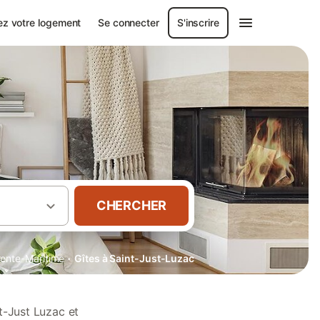
ez votre logement
Se connecter
S'inscrire
CHERCHER
·
ente-Maritime
Gîtes à Saint-Just-Luzac
t-Just Luzac et