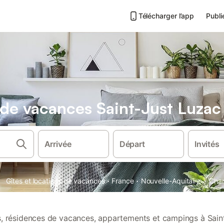
Télécharger l’app
Publi
s de vacances Saint-Just Luzac
Arrivée
Départ
Invités
·
·
·
Gîtes et locations de vacances
France
Nouvelle-Aquitaine
Char
ns, résidences de vacances, appartements et campings à Sain