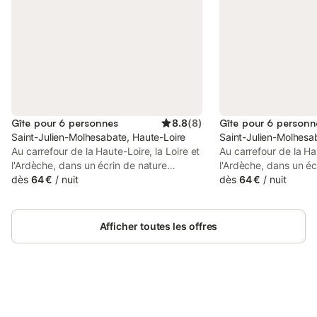
Gîte pour 6 personnes
8.8
(
8
)
Gîte pour 6 personn
Saint-Julien-Molhesabate, Haute-Loire
Saint-Julien-Molhesa
Au carrefour de la Haute-Loire, la Loire et
Au carrefour de la Hau
l'Ardèche, dans un écrin de nature
l'Ardèche, dans un éc
préservée se trouve le village de Saint
dès
64 €
/
nuit
préservée se trouve l
dès
64 €
/
nuit
Julien Molhesabate. Dans un
Julien Molhesabate. 
environnement calme et verdoyant, ce
environnement calme
gîte de plain pied est le pied-à-terre idéal
gîte de plain pied est
Afficher toutes les offres
pour des vacances "nature". Parfait pour
pour des vacances "na
se ressourcer et se reposer, la maison
se ressourcer et se r
des sucs vous offre aussi la possibilité de
sucs vous offre aussi 
nombreuses activités. A proximité directe
nombreuses activités.
: randonnée, VTT, cueillette de
: randonnée, VTT, cue
champignons... A quelques kilomètres : la
Connectez-vous et économisez
champignons... A quel
Se connecter