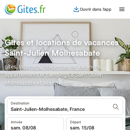
Ouvrir dans l’app
Gîtes et locations de vacances
Saint-Julien Molhesabate
gîtes, locations, résidences de vacances,
appartements et campings à Saint-Julien
Molhesabate et ses environs
Destination
Saint-Julien-Molhesabate, France
Arrivée
Départ
sam. 08/08
sam. 15/08