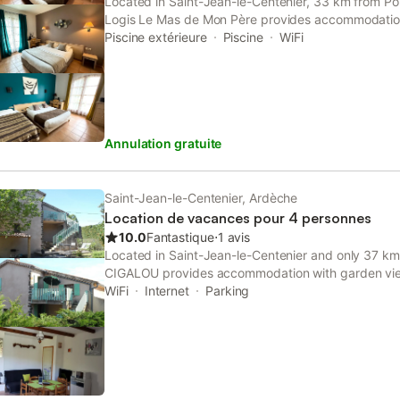
Located in Saint-Jean-le-Centenier, 33 km from Pon
Logis Le Mas de Mon Père provides accommodation
swimming pool, free private parking, a garden and
Piscine extérieure
Piscine
WiFi
Annulation gratuite
Saint-Jean-le-Centenier, Ardèche
Location de vacances pour 4 personnes
10.0
Fantastique
⋅
1 avis
Located in Saint-Jean-le-Centenier and only 37 km
CIGALOU provides accommodation with garden view
private parking. Set 24 km from International Swe
WiFi
Internet
Parking
features a garden.