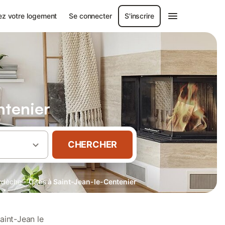
ez votre logement
Se connecter
S'inscrire
ntenier
CHERCHER
·
rdèche
Gîtes à Saint-Jean-le-Centenier
aint-Jean le