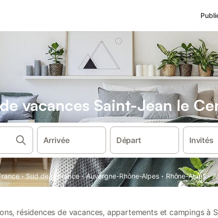
Publi
s de vacances Saint-Jean le Ce
Arrivée
Départ
Invités
·
·
·
·
France
Sud de la France
Auvergne-Rhône-Alpes
Rhône-Alpes
A
tions, résidences de vacances, appartements et campings à S