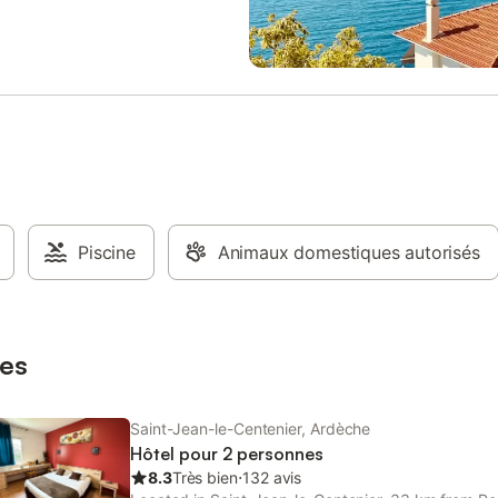
des lits pour enfants, sont
un étage avec une capacité d’acc
les. L'espace de vie est aménagé
personnes. Une terrasse de 36m2
anapé, et la propriété dispose
sud attenant à une cuisine lumine
rée privée ainsi que d'un balcon.
salon détente et deux chambres
ieur, vous trouverez un jardin, une
salle de bains et toilettes privativ
avec barbecue et du mobilier de
charme de ce gîte. Un espace « s
ncluant des chaises longues et des
arbres » avec barbecue, hamac e
 La propriété offre une vue sur le
longue est mis à disposition des l
es montagnes et les environs. Un
Vous pourrez profiter de l’Ardèch
rivé est disponible sur place. Les
rivières, ses grottes, ses villages
ne sont pas mentionnés, le
caractères. Au-delà du volet tour
 est restreint à une zone
Piscine
Animaux domestiques autorisés
vous pourrez visiter des fermes fa
et la propriété est non-fumeurs.
(lait, pain, vin, volailles,ect) qui fo
ités à proximité incluent la
charme de ce pays. Entre Montél
, le canoë, la pêche et des
Aubenas le gîte « Chez la Nonna 
uidées, ta
particu
es
Saint-Jean-le-Centenier, Ardèche
Hôtel pour 2 personnes
8.3
Très bien
⋅
132 avis