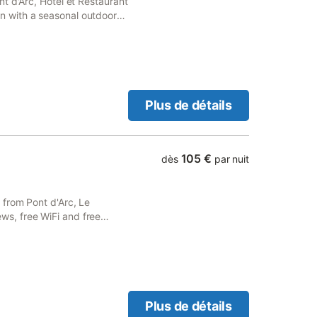
t d'Arc, Hôtel et Restaurant
 with a seasonal outdoor
 a shared lounge.
Plus de détails
105 €
dès
par nuit
 from Pont d'Arc, Le
s, free WiFi and free
ets Museum, the property
Plus de détails