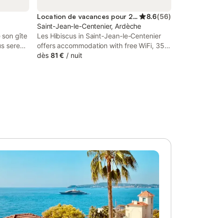
Location de vacances pour 2 personnes
8.6
(
56
)
Saint-Jean-le-Centenier, Ardèche
son gîte
Les Hibiscus in Saint-Jean-le-Centenier
us serez
offers accommodation with free WiFi, 35
aysan, la
km from Pont d'Arc, 36 km from Ardeche
dès
81 €
/
nuit
milieu
Gorges and 24 km from International
’un gîte
Sweets Museum.
déchoise.
c des
 confort
mbre a sa
’autre
ative. La
ein sud et
lante sur
lon marie
 son mur
 une
s heures
s
5m2 sur