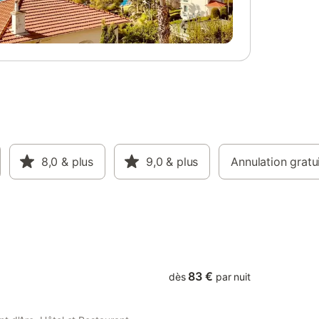
ueil de 6
 plein
use, un
 avec
es font le
ous les
t chaise
ocataires.
e, ses
 de
istique
miliales
8,0
& plus
9,0
& plus
Annulation gratu
nt le
imar et
» à la
83 €
dès
par nuit