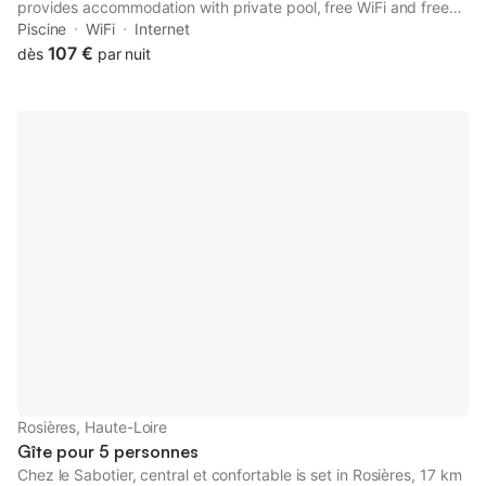
provides accommodation with private pool, free WiFi and free
private parking for guests who drive. Offering a garden, the
Piscine
WiFi
Internet
property is located within 19 km of Le Puy Cathedral.
107 €
dès
par nuit
Rosières, Haute-Loire
Gîte pour 5 personnes
Chez le Sabotier, central et confortable is set in Rosières, 17 km