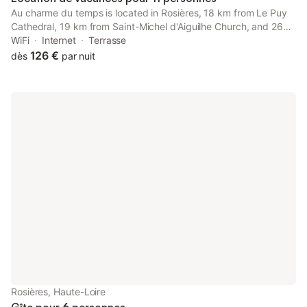
Au charme du temps is located in Rosières, 18 km from Le Puy
Cathedral, 19 km from Saint-Michel d'Aiguilhe Church, and 26
km from Puy-en-Velay Golf Club. This property offers access to
WiFi
Internet
Terrasse
a terrace, a pool table, free private parking and free WiFi.
126 €
dès
par nuit
Rosières, Haute-Loire