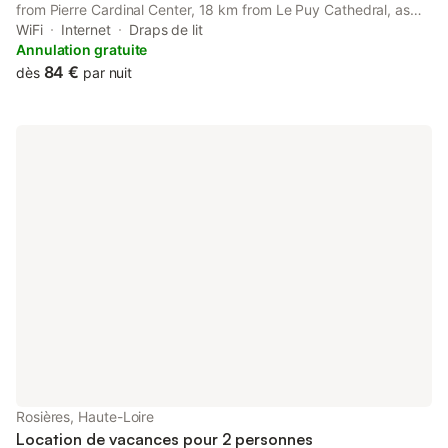
from Pierre Cardinal Center, 18 km from Le Puy Cathedral, as
well as 18 km from Saint-Michel d'Aiguilhe Church.
WiFi
Internet
Draps de lit
Annulation gratuite
84 €
dès
par nuit
Rosières, Haute-Loire
Location de vacances pour 2 personnes