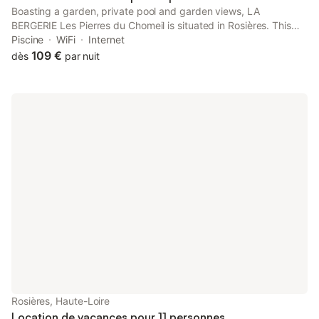
Boasting a garden, private pool and garden views, LA
BERGERIE Les Pierres du Chomeil is situated in Rosières. This
property offers access to a terrace, free private parking and
Piscine
WiFi
Internet
free WiFi.
109 €
dès
par nuit
Rosières, Haute-Loire
Location de vacances pour 11 personnes