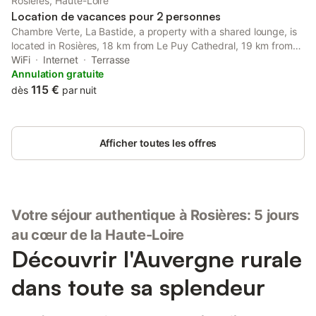
Rosières, Haute-Loire
pièce de séjour, avec poêle à granulés, espace repas, et espace
Location de vacances pour 2 personnes
cui
Chambre Verte, La Bastide, a property with a shared lounge, is
located in Rosières, 18 km from Le Puy Cathedral, 19 km from
Saint-Michel d'Aiguilhe Church, as well as 26 km from Puy-en-
WiFi
Internet
Terrasse
Velay Golf Club.
Annulation gratuite
115 €
dès
par nuit
Afficher toutes les offres
Votre séjour authentique à Rosières: 5 jours
au cœur de la Haute-Loire
Découvrir l'Auvergne rurale
dans toute sa splendeur