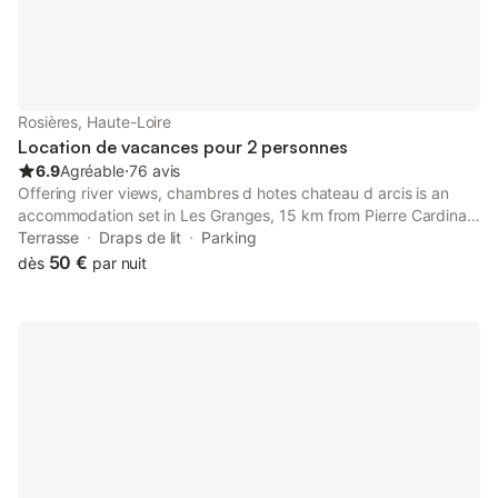
Rosières, Haute-Loire
Location de vacances pour 2 personnes
6.9
Agréable
⋅
76 avis
Offering river views, chambres d hotes chateau d arcis is an
accommodation set in Les Granges, 15 km from Pierre Cardinal
Center and 16 km from Le Puy Cathedral. This property offers
Terrasse
Draps de lit
Parking
access to a terrace and free private parking.
50 €
dès
par nuit