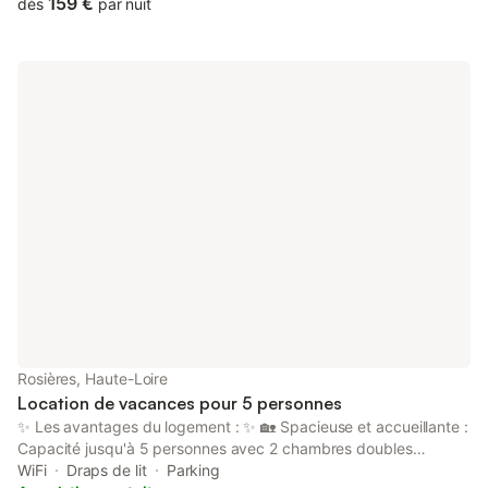
159 €
dès
par nuit
Rosières, Haute-Loire
Location de vacances pour 5 personnes
✨ Les avantages du logement : ✨ 🏡 Spacieuse et accueillante :
Capacité jusqu'à 5 personnes avec 2 chambres doubles
(160x190) et une chambre simple, idéale pour des vacances en
WiFi
Draps de lit
Parking