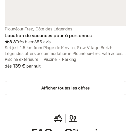
Plounéour-Trez, Côte des Légendes
Location de vacances pour 6 personnes
8.3
Très bien
⋅
355 avis
Set just 1.5 km from Plage de Kervillo, Slow Village Breizh
Légendes offers accommodation in Plounéour-Trez with access
to a bar, barbecue facilities, as well as full-day security.
Piscine extérieure
Piscine
Parking
139 €
dès
par nuit
Afficher toutes les offres