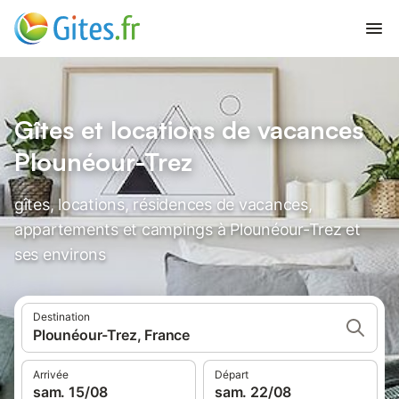
Gîtes et locations de vacances
Plounéour-Trez
gîtes, locations, résidences de vacances,
appartements et campings à Plounéour-Trez et
ses environs
Destination
Plounéour-Trez, France
Arrivée
Départ
sam. 15/08
sam. 22/08