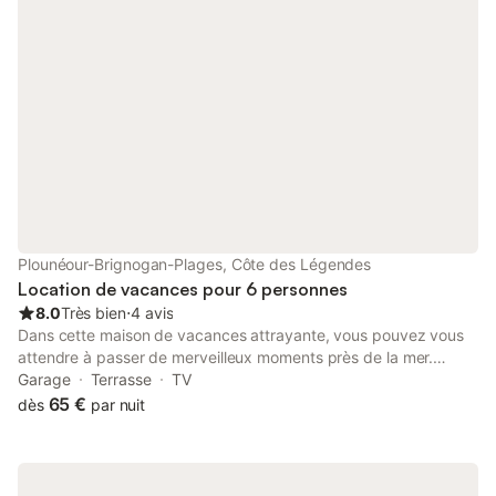
situation sud, pelouse 600 m2. Meubles de terrasse, barbecue
(portable), chaises longues (3). A disposition: lave-linge.
Internet (Connexion WIFI, gratuit). Veuillez noter: maison non-
fumeur. Maximum 1 animal/ chien autorisé. Détecteur de fumée.
Plounéour-Brignogan-Plages, Côte des Légendes
Location de vacances pour 6 personnes
8.0
Très bien
⋅
4 avis
Dans cette maison de vacances attrayante, vous pouvez vous
attendre à passer de merveilleux moments près de la mer.
Bienvenue dans les pièces confortables de cette charmante
Garage
Terrasse
TV
maison de vacances, qui sont très accueillantes grâce à leur
65 €
dès
par nuit
ameublement confortable et leurs couleurs chaudes. Avec sa
situation avantageuse, la maison de vacances est idéale pour
explorer la Bretagne et profiter des plus belles plages.
Détendez-vous ensemble dans le salon confortable et planifiez