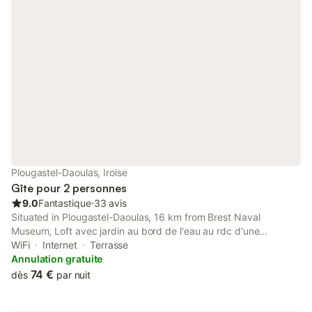
Plougastel-Daoulas, Iroise
Gîte pour 2 personnes
9.0
Fantastique
⋅
33 avis
Situated in Plougastel-Daoulas, 16 km from Brest Naval
Museum, Loft avec jardin au bord de l'eau au rdc d'une
ancienne école features accommodation with a private beach
WiFi
Internet
Terrasse
area, free private parking and a garden.
Annulation gratuite
74 €
dès
par nuit