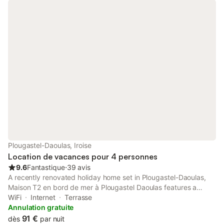
Plougastel-Daoulas, Iroise
Location de vacances pour 4 personnes
9.6
Fantastique
⋅
39 avis
A recently renovated holiday home set in Plougastel-Daoulas,
Maison T2 en bord de mer à Plougastel Daoulas features a
garden. Both free WiFi and parking on-site are accessible at the
WiFi
Internet
Terrasse
holiday home free of charge.
Annulation gratuite
91 €
dès
par nuit