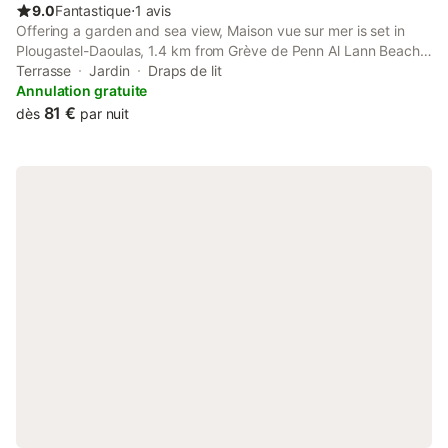
9.0
Fantastique
⋅
1 avis
Offering a garden and sea view, Maison vue sur mer is set in
Plougastel-Daoulas, 1.4 km from Grève de Penn Al Lann Beach
and 17 km from Brest Naval Museum. This property offers
Terrasse
Jardin
Draps de lit
access to a terrace and free private parking.
Annulation gratuite
81 €
dès
par nuit