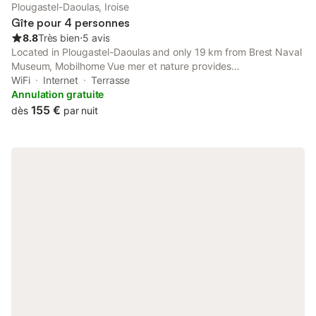
Plougastel-Daoulas, Iroise
Gîte pour 4 personnes
8.8
Très bien
⋅
5 avis
Located in Plougastel-Daoulas and only 19 km from Brest Naval
Museum, Mobilhome Vue mer et nature provides
accommodation with garden views, free WiFi and free private
WiFi
Internet
Terrasse
parking.
Annulation gratuite
155 €
dès
par nuit