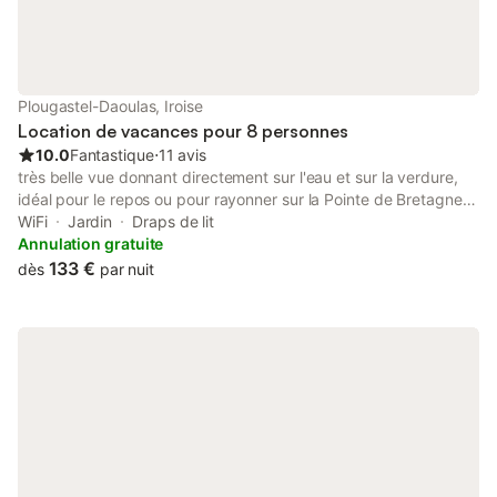
avec des circuits pédestres à proximité. Le logement est
accessible aux personnes à mobilité réduite et possède une
entrée privée.
Plougastel-Daoulas, Iroise
Location de vacances pour 8 personnes
10.0
Fantastique
⋅
11 avis
très belle vue donnant directement sur l'eau et sur la verdure,
idéal pour le repos ou pour rayonner sur la Pointe de Bretagne.
grand séjour avec cheminée devant la mer. location à la
WiFi
Jardin
Draps de lit
semaine sauf du 2 au 16 aout (location à la quinzaine) très belle
Annulation gratuite
vue donnant directement sur l'eau et sur la verdure, idéal pour
133 €
dès
par nuit
le repos ou pour rayonner sur la Pointe de Bretagne. grand
séjour avec cheminée devant la mer. location à la semaine sauf
du 2 au 16 aout (location à la quinzaine)