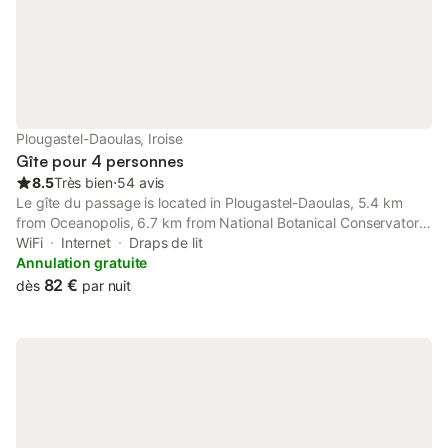
Plougastel-Daoulas, Iroise
Gîte pour 4 personnes
8.5
Très bien
⋅
54 avis
Le gîte du passage is located in Plougastel-Daoulas, 5.4 km
from Oceanopolis, 6.7 km from National Botanical Conservatory
of Brest, as well as 10 km from Brest Castle. This beachfront
WiFi
Internet
Draps de lit
property offers access to free WiFi and free private parking.
Annulation gratuite
82 €
dès
par nuit